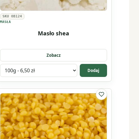
SKU OB124
MASŁA
Masło shea
Zobacz
Wybierz
Dodaj
wariant
produktu
Masło
lubionych
Do listy ulubionyc
shea