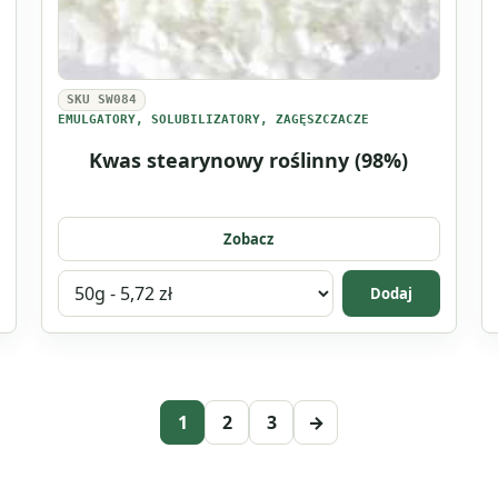
SKU SW084
EMULGATORY, SOLUBILIZATORY, ZAGĘSZCZACZE
Kwas stearynowy roślinny (98%)
Zobacz
Wybierz
Dodaj
wariant
produktu
Kwas
stearynowy
roślinny
1
2
3
→
(98%)