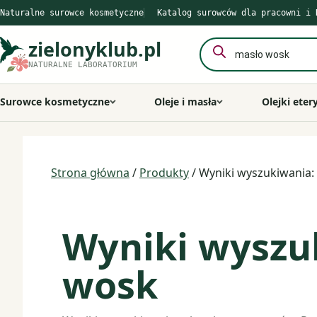
Przejdź
Naturalne surowce kosmetyczne
Katalog surowców dla pracowni i 
do
treści
zielonyklub.pl
Wyszukiwarka
produktów
NATURALNE LABORATORIUM
Surowce kosmetyczne
Oleje i masła
Olejki eter
Strona główna
/
Produkty
/ Wyniki wyszukiwania:
Wyniki wyszu
wosk