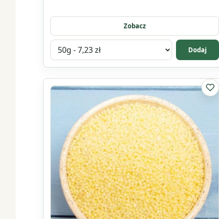
Zobacz
Wybierz
Dodaj
wariant
produktu
Wosk
Do 
pszczeli
biały