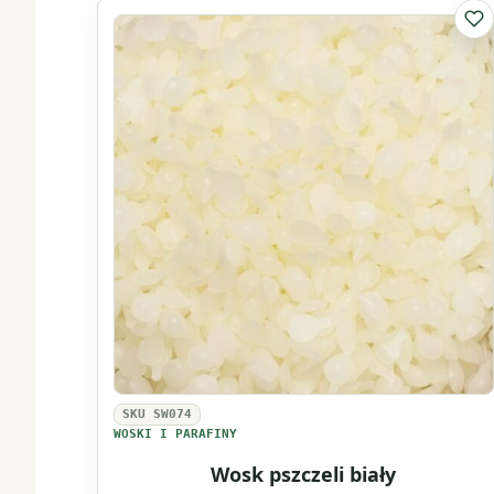
Masło
Do 
kakaowe
nierafinowane
SKU SW074
WOSKI I PARAFINY
Wosk pszczeli biały