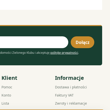
Dołącz
domości Zielonego Klubu i akceptuję
politykę prywatności
.
Klient
Informacje
Pomoc
Dostawa i płatności
Konto
Faktury VAT
Lista
Zwroty i reklamacje