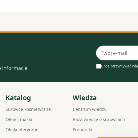
Adres
laboratorium
e-
mail
Chcę otrzymywać wia
e informacje.
Katalog
Wiedza
Surowce kosmetyczne
Centrum wiedzy
Oleje i masła
Baza wiedzy o surowcach
Olejki eteryczne
Poradniki