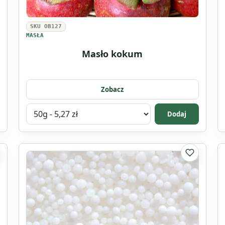
SKU OB127
MASŁA
Masło kokum
Zobacz
Wybierz
Dodaj
wariant
produktu
Masło
listy ulubionych
Do listy u
kokum