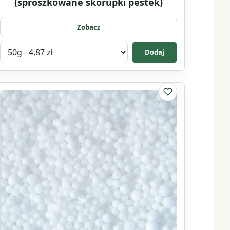
(sproszkowane skorupki pestek)
Zobacz
Wybierz
Dodaj
wariant
produktu
Peeling
lubionych
Do listy ulubionyc
z
pestek
moreli
(sproszkowane
skorupki
pestek)