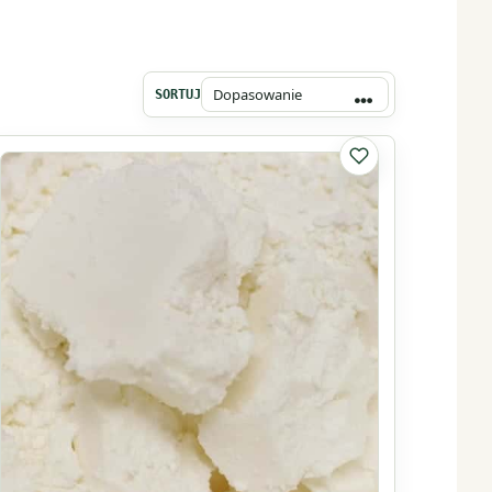
SORTUJ
lubionych
Do listy ulubionyc