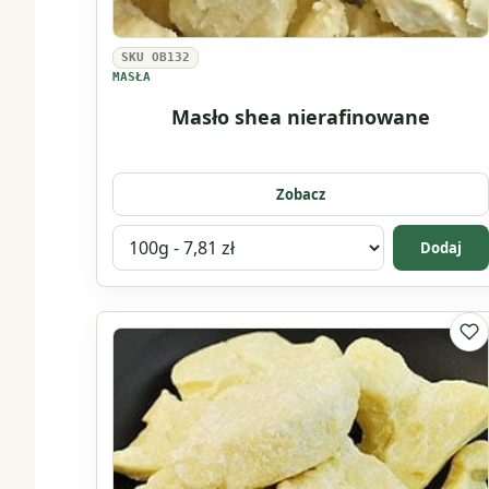
SKU OB132
MASŁA
Masło shea nierafinowane
Zobacz
Wybierz
Dodaj
wariant
produktu
Masło
Do 
shea
nierafinowane