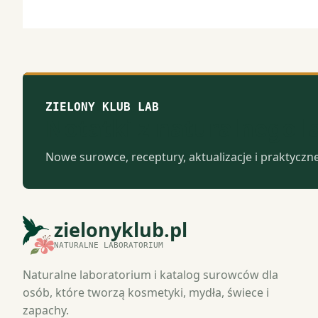
ZIELONY KLUB LAB
Notatki z naturalnego 
Nowe surowce, receptury, aktualizacje i praktyczn
zielonyklub.pl
NATURALNE LABORATORIUM
Naturalne laboratorium i katalog surowców dla
osób, które tworzą kosmetyki, mydła, świece i
zapachy.