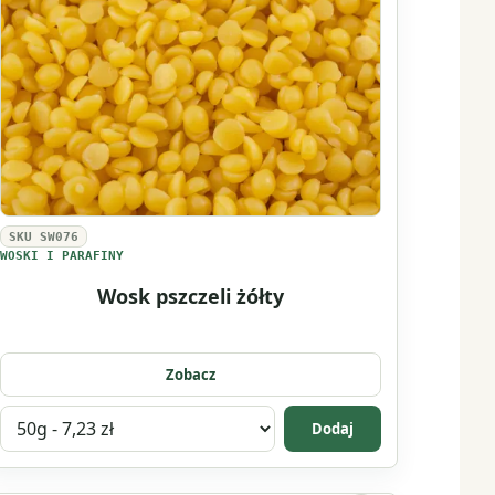
SKU SW076
WOSKI I PARAFINY
Wosk pszczeli żółty
Zobacz
Wybierz
Dodaj
wariant
produktu