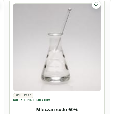
Wosk
listy ulubionych
Do listy u
emulgujący
NF
(baza
emulgująca)
SKU LF006
KWASY I PH-REGULATORY
Mleczan sodu 60%