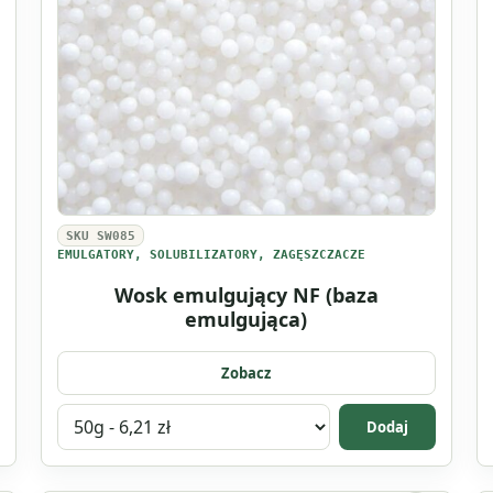
SKU SW085
EMULGATORY, SOLUBILIZATORY, ZAGĘSZCZACZE
Wosk emulgujący NF (baza
emulgująca)
Zobacz
Wybierz
Dodaj
wariant
produktu