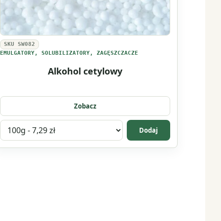
SKU SW082
EMULGATORY, SOLUBILIZATORY, ZAGĘSZCZACZE
Alkohol cetylowy
Zobacz
Wybierz
Dodaj
wariant
produktu
Alkohol
cetylowy