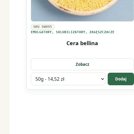
SKU SW095
EMULGATORY, SOLUBILIZATORY, ZAGĘSZCZACZE
Cera bellina
Zobacz
Wybierz
Dodaj
wariant
produktu
Cera
bellina