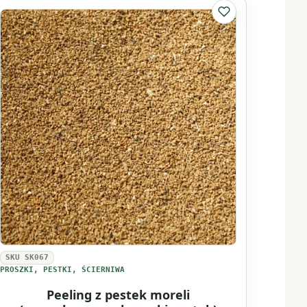
Wosk
lubionych
Do listy ulubionyc
pszczeli
żółty
SKU SK067
PROSZKI, PESTKI, ŚCIERNIWA
Peeling z pestek moreli