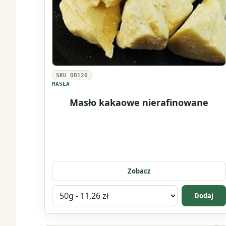
SKU OB120
MASŁA
Masło kakaowe nierafinowane
Zobacz
Wybierz
Dodaj
wariant
produktu