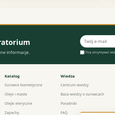
Adres
ratorium
e-
zne informacje.
mail
Chcę otrzymywać wia
Katalog
Wiedza
Surowce kosmetyczne
Centrum wiedzy
Oleje i masła
Baza wiedzy o surowcach
Olejki eteryczne
Poradniki
Zapachy
FAQ