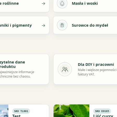
→
e roślinne
Masła i woski
→
niki i pigmenty
Surowce do mydeł
zytelne dane
Dla DIY i pracowni
roduktu
Małe i większe pojemności
jważniejsze informacje
faktury VAT.
chniczne bez chaosu.
SKU TL001
SKU EO165
Test
Liść curry