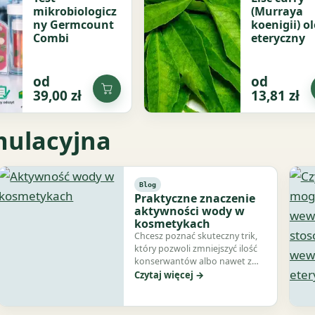
mikrobiologicz
(Murraya
ny Germcount
koenigii) o
Combi
eteryczny
od
od
Dodaj
39,00
zł
13,81
zł
do
koszyka
mulacyjna
Blog
Praktyczne znaczenie
aktywności wody w
kosmetykach
Chcesz poznać skuteczny trik,
który pozwoli zmniejszyć ilość
konserwantów albo nawet z
nich zrezygnować? Musisz
Czytaj więcej →
koniecznie…