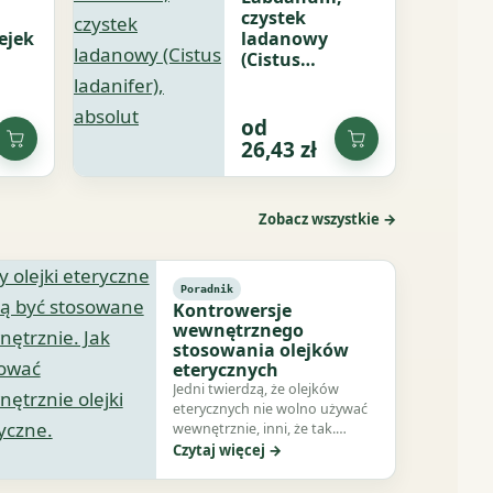
czystek
lejek
ladanowy
(Cistus
ladanifer),
absolut
od
Dodaj
Dodaj
26,43
zł
do
do
koszyka
koszyka
Zobacz wszystkie →
Poradnik
Kontrowersje
wewnętrznego
stosowania olejków
eterycznych
Jedni twierdzą, że olejków
eterycznych nie wolno używać
wewnętrznie, inni, że tak.
Nawet w środowisku
Czytaj więcej →
aromaterapeutów…