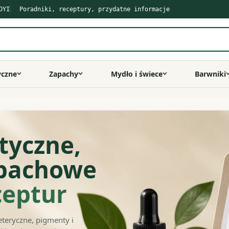
DYI
Poradniki, receptury, przydatne informacje
yczne
Zapachy
Mydło i świece
Barwniki
tyczne,
apachowe
ceptur
eteryczne, pigmenty i