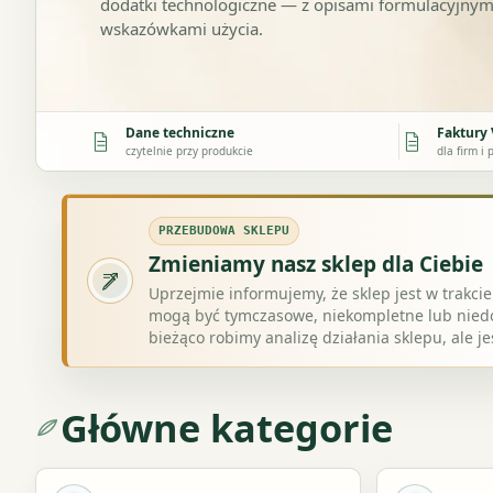
dodatki technologiczne — z opisami formulacyjnym
wskazówkami użycia.
Dane techniczne
Faktury
czytelnie przy produkcie
dla firm i
PRZEBUDOWA SKLEPU
Zmieniamy nasz sklep dla Ciebie
Uprzejmie informujemy, że sklep jest w trakcie
mogą być tymczasowe, niekompletne lub niedo
bieżąco robimy analizę działania sklepu, ale j
Główne kategorie