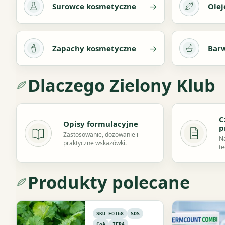
→
Surowce kosmetyczne
Olej
→
Zapachy kosmetyczne
Barw
Dlaczego Zielony Klub
C
Opisy formulacyjne
p
Zastosowanie, dozowanie i
Na
praktyczne wskazówki.
te
Produkty polecane
SKU EO168
SDS
CoA
IFRA