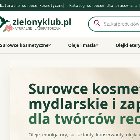
Przejdź
Naturalne surowce kosmetyczne
Katalog surowców dla pracowni i 
do
zielonyklub.pl
Wyszukiwarka
treści
produktów
NATURALNE LABORATORIUM
Surowce kosmetyczne
Oleje i masła
Olejki eter
Surowce kosme
mydlarskie i z
dla twórców re
Oleje, emulgatory, surfaktanty, konserwanty, olejki 