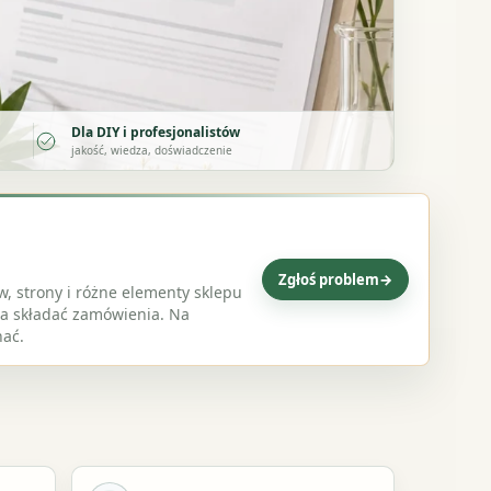
Dla DIY i profesjonalistów
jakość, wiedza, doświadczenie
Zgłoś problem
→
w, strony i różne elementy sklepu
na składać zamówienia. Na
nać.