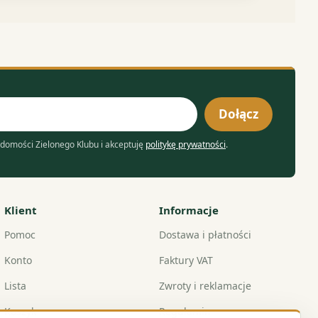
Dołącz
domości Zielonego Klubu i akceptuję
politykę prywatności
.
Klient
Informacje
Pomoc
Dostawa i płatności
Konto
Faktury VAT
Lista
Zwroty i reklamacje
Koszyk
Regulamin