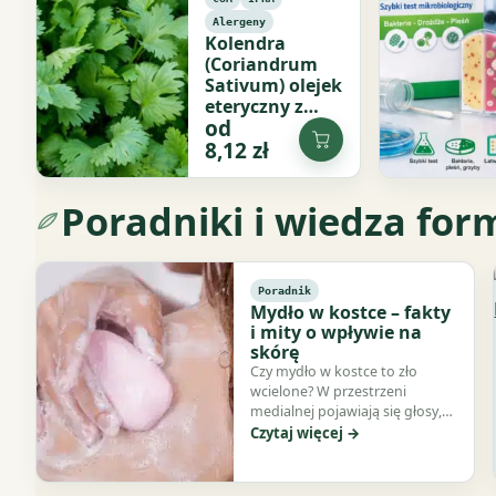
Alergeny
Kolendra
(Coriandrum
Sativum) olejek
eteryczny z
od
nasion
Dodaj
8,12
zł
do
koszyka
Poradniki i wiedza for
Poradnik
Mydło w kostce – fakty
i mity o wpływie na
skórę
Czy mydło w kostce to zło
wcielone? W przestrzeni
medialnej pojawiają się głosy,
że tradycyjne mydło…
Czytaj więcej →