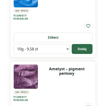
perłowy
SKU MP070
PIGMENTY
MINERALNE
Do listy ul
Zobacz
Wybierz
Dodaj
wariant
produktu
Alpejski
Ametyst – pigment
dzwonek
perłowy
-
pigment
perłowy
SKU MP022
PIGMENTY
MINERALNE