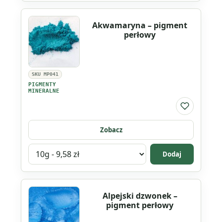
produktu
Afrykański
Akwamaryna – pigment
Fiołek
perłowy
-
pigment
perłowy
SKU MP041
PIGMENTY
MINERALNE
Do listy ul
Zobacz
Wybierz
Dodaj
wariant
produktu
Akwamaryna
Alpejski dzwonek –
-
pigment perłowy
pigment