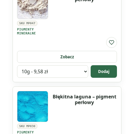
-
pigment
perłowy
SKU MP047
PIGMENTY
MINERALNE
Do listy ul
Zobacz
Wybierz
Dodaj
wariant
produktu
Biała
Błękitna laguna – pigment
Perła
perłowy
-
pigment
perłowy
SKU MP030
PIGMENTY