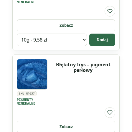
MINERALNE
Do listy ul
Zobacz
Wybierz
Dodaj
wariant
produktu
Błękitna
Błękitny Irys – pigment
laguna
perłowy
-
pigment
perłowy
SKU MP057
PIGMENTY
MINERALNE
Do listy ul
Zobacz