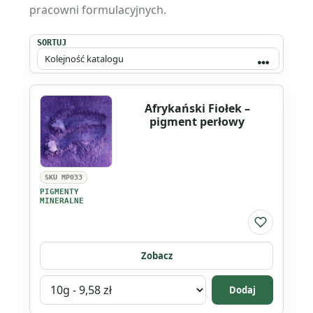
pracowni formulacyjnych.
SORTUJ
Afrykański Fiołek –
pigment perłowy
SKU MP033
PIGMENTY
MINERALNE
Do listy ul
Zobacz
Wybierz
Dodaj
wariant