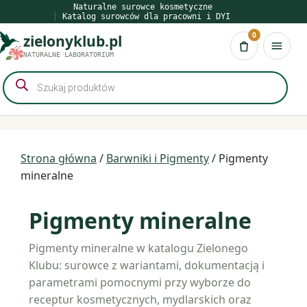
Przejdź
Naturalne surowce kosmetyczne
Katalog surowców dla pracowni i DYI
do
0
zielonyklub.pl
treści
Koszyk
NATURALNE LABORATORIUM
Wyszukiwarka
produktów
Strona główna
/
Barwniki i Pigmenty
/ Pigmenty
mineralne
Pigmenty mineralne
Pigmenty mineralne w katalogu Zielonego
Klubu: surowce z wariantami, dokumentacją i
parametrami pomocnymi przy wyborze do
receptur kosmetycznych, mydlarskich oraz