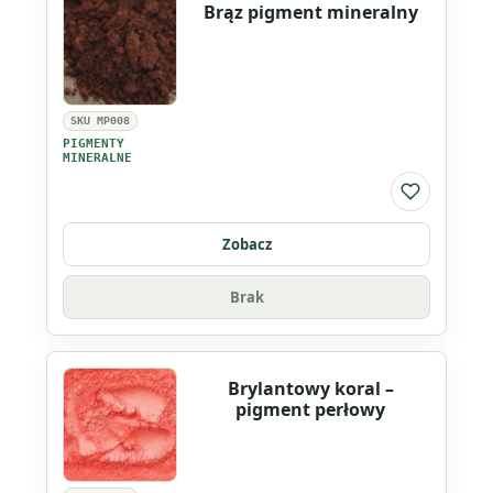
Brąz pigment mineralny
ceglany
pigment
mineralny
SKU MP008
PIGMENTY
MINERALNE
Do listy ul
Zobacz
Brak
Brylantowy koral –
pigment perłowy