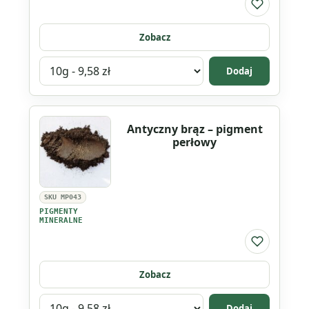
Do listy ul
Zobacz
Wybierz
Dodaj
wariant
produktu
Ametyst
Antyczny brąz – pigment
-
perłowy
pigment
perłowy
SKU MP043
PIGMENTY
MINERALNE
Do listy ul
Zobacz
Wybierz
Dodaj