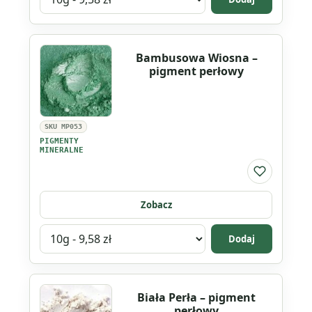
wariant
produktu
Antyczny
Bambusowa Wiosna –
brąz
pigment perłowy
-
pigment
perłowy
SKU MP053
PIGMENTY
MINERALNE
Do listy ul
Zobacz
Wybierz
Dodaj
wariant
produktu
Bambusowa
Biała Perła – pigment
Wiosna
perłowy