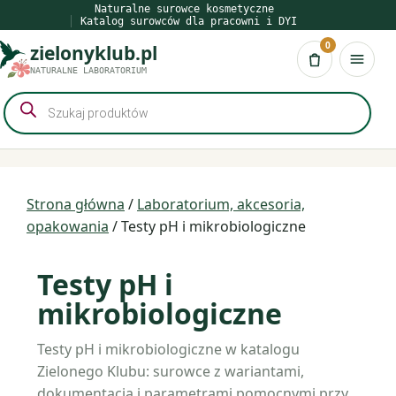
Przejdź
Naturalne surowce kosmetyczne
Katalog surowców dla pracowni i DYI
do
0
zielonyklub.pl
treści
Koszyk
NATURALNE LABORATORIUM
Wyszukiwarka
produktów
Strona główna
/
Laboratorium, akcesoria,
opakowania
/ Testy pH i mikrobiologiczne
Testy pH i
mikrobiologiczne
Testy pH i mikrobiologiczne w katalogu
Zielonego Klubu: surowce z wariantami,
dokumentacją i parametrami pomocnymi przy