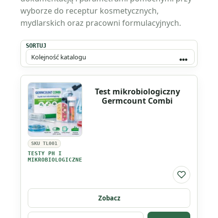
wyborze do receptur kosmetycznych,
mydlarskich oraz pracowni formulacyjnych.
SORTUJ
Test mikrobiologiczny
Germcount Combi
SKU TL001
TESTY PH I
MIKROBIOLOGICZNE
Do listy ul
Zobacz
Wybierz