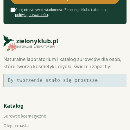
Chcę otrzymywać wiadomości Zielonego Klubu i akceptuję
politykę prywatności
.
zielonyklub.pl
NATURALNE LABORATORIUM
Naturalne laboratorium i katalog surowców dla osób,
które tworzą kosmetyki, mydła, świece i zapachy.
By tworzenie stało się prostsze
Katalog
Surowce kosmetyczne
Oleje i masła