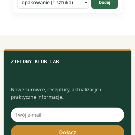
Dodaj
wariant
produktu
Test
mikrobiologiczny
Germcount
Combi
ZIELONY KLUB LAB
Notatki z naturalnego
laboratorium
Nowe surowce, receptury, aktualizacje i
praktyczne informacje.
Adres
e-
mail
Dołącz