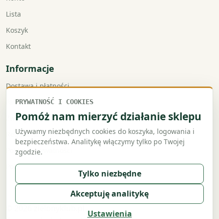
Lista
Koszyk
Kontakt
Informacje
Dostawa i płatności
Faktury VAT
PRYWATNOŚĆ I COOKIES
Pomóż nam mierzyć działanie sklepu
Zwroty i reklamacje
Używamy niezbędnych cookies do koszyka, logowania i
Regulamin
bezpieczeństwa. Analitykę włączymy tylko po Twojej
Polityka prywatności
zgodzie.
Polityka cookies
Tylko niezbędne
Akceptuję analitykę
© 2026 zielonyklub.pl
Ustawienia