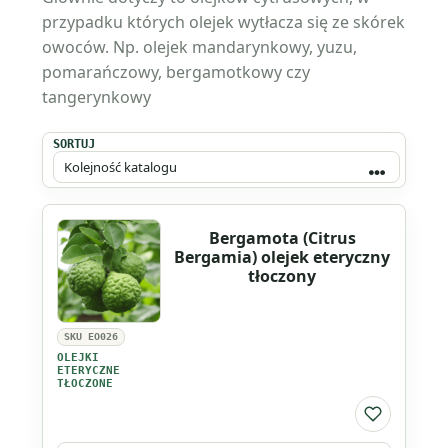
przypadku których olejek wytłacza się ze skórek
owoców. Np. olejek mandarynkowy, yuzu,
pomarańczowy, bergamotkowy czy
tangerynkowy
SORTUJ
Bergamota (Citrus
Bergamia) olejek eteryczny
tłoczony
SKU EO026
OLEJKI
ETERYCZNE
TŁOCZONE
Do listy ul