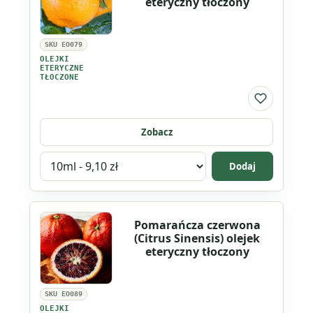
eteryczny tłoczony
olejek
eteryczny
SKU EO079
tłoczony
OLEJKI
ETERYCZNE
TŁOCZONE
Do listy ul
Zobacz
Wybierz
Dodaj
wariant
produktu
Mandarynka
Pomarańcza czerwona
(Citrus
(Citrus Sinensis) olejek
Reticulata)
eteryczny tłoczony
olejek
eteryczny
SKU EO089
tłoczony
OLEJKI