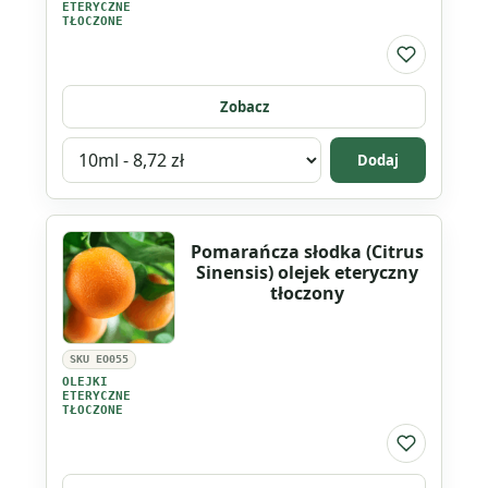
ETERYCZNE
TŁOCZONE
Do listy ul
Zobacz
Wybierz
Dodaj
wariant
produktu
Pomarańcza
Pomarańcza słodka (Citrus
czerwona
Sinensis) olejek eteryczny
(Citrus
tłoczony
Sinensis)
olejek
SKU EO055
eteryczny
OLEJKI
tłoczony
ETERYCZNE
TŁOCZONE
Do listy ul