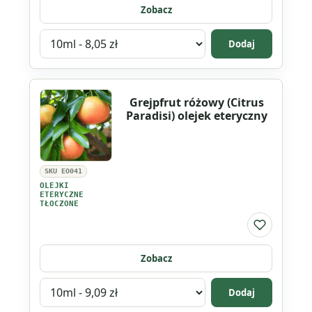
Zobacz
Wybierz
Dodaj
wariant
produktu
Bergamota
Grejpfrut różowy (Citrus
(Citrus
Paradisi) olejek eteryczny
Bergamia)
olejek
eteryczny
SKU EO041
tłoczony
OLEJKI
ETERYCZNE
TŁOCZONE
Do listy ul
Zobacz
Wybierz
Dodaj
wariant