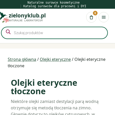
Przejdź
Naturalne surowce kosmetyczne
Katalog surowców dla pracowni i DYI
do
0
zielonyklub.pl
treści
Koszyk
NATURALNE LABORATORIUM
Wyszukiwarka
produktów
Strona główna
/
Olejki eteryczne
/ Olejki eteryczne
tłoczone
Olejki eteryczne
tłoczone
Niektóre olejki zamiast destylacji parą wodną
otrzymuje się metodą tłoczenia na zimno.
Głownie dotyczy to olejków cytrusowych, w