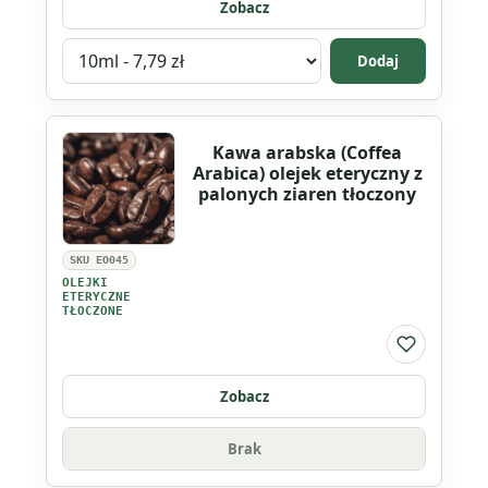
Zobacz
Wybierz
Dodaj
wariant
produktu
Pomarańcza
Kawa arabska (Coffea
słodka
Arabica) olejek eteryczny z
(Citrus
palonych ziaren tłoczony
Sinensis)
olejek
SKU EO045
eteryczny
OLEJKI
tłoczony
ETERYCZNE
TŁOCZONE
Do listy ul
Zobacz
Brak