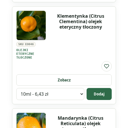
produktu
Grejpfrut
Klementynka (Citrus
różowy
Clementina) olejek
(Citrus
eteryczny tłoczony
Paradisi)
olejek
SKU EO046
eteryczny
OLEJKI
ETERYCZNE
TŁOCZONE
Do listy ul
Zobacz
Wybierz
Dodaj
wariant
produktu
Klementynka
Mandarynka (Citrus
(Citrus
Reticulata) olejek
Clementina)