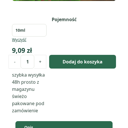
Pojemność
Wyczyść
9,09
zł
-
+
Dodaj do koszyka
ilość
Grejpfrut
szybka wysyłka
różowy
48h
prosto z
(Citrus
magazynu
Paradisi)
świeżo
olejek
pakowane pod
eteryczny
zamówienie
Opis