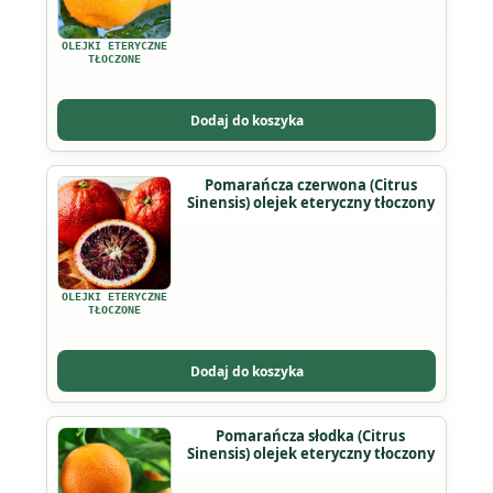
wiele
wariantów.
OLEJKI ETERYCZNE
Opcje
TŁOCZONE
można
wybrać
Dodaj do koszyka
na
stronie
Ten
Pomarańcza czerwona (Citrus
produktu
Sinensis) olejek eteryczny tłoczony
produkt
ma
wiele
wariantów.
OLEJKI ETERYCZNE
Opcje
TŁOCZONE
można
wybrać
Dodaj do koszyka
na
stronie
Ten
Pomarańcza słodka (Citrus
produktu
Sinensis) olejek eteryczny tłoczony
produkt
ma