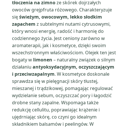
tłoczenia na zimno
ze skórek dojrzałych
owoców grejpfruta różowego. Charakteryzuje
się
świeżym, owocowym, lekko słodkim
zapachem
z subtelnymi nutami cytrusowymi,
który wnosi energię, radość i harmonię do
codziennego życia. Jest ceniony zarówno w
aromaterapii, jak i kosmetyce, dzięki swoim
wszechstronnym właściwościom. Olejek ten jest
bogaty w
limonen
– naturalny związek o silnym
działaniu
antyoksydacyjnym, oczyszczającym
i przeciwzapalnym
. W kosmetyce doskonale
sprawdza się w pielęgnacji skóry tłustej,
mieszanej i trądzikowej, pomagając regulować
wydzielanie sebum, oczyszczać pory i łagodzić
drobne stany zapalne. Wspomaga także
redukcję cellulitu, poprawiając krążenie i
ujędrniając skórę, co czyni go idealnym
składnikiem balsamów i peelingów. W