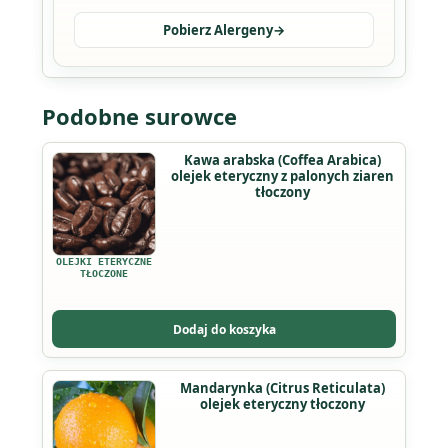
Pobierz Alergeny
→
Podobne surowce
Kawa arabska (Coffea Arabica)
olejek eteryczny z palonych ziaren
tłoczony
OLEJKI ETERYCZNE
TŁOCZONE
Dodaj do koszyka
Ten
Mandarynka (Citrus Reticulata)
olejek eteryczny tłoczony
produkt
ma