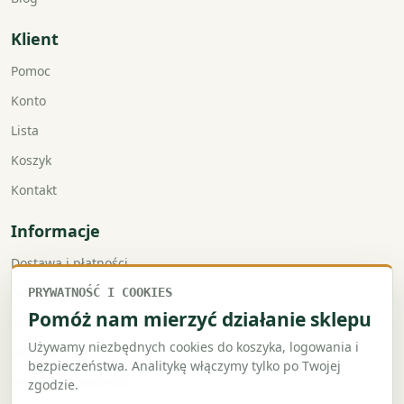
Klient
Pomoc
Konto
Lista
Koszyk
Kontakt
Informacje
Dostawa i płatności
Faktury VAT
PRYWATNOŚĆ I COOKIES
Pomóż nam mierzyć działanie sklepu
Zwroty i reklamacje
Używamy niezbędnych cookies do koszyka, logowania i
Regulamin
bezpieczeństwa. Analitykę włączymy tylko po Twojej
Polityka prywatności
zgodzie.