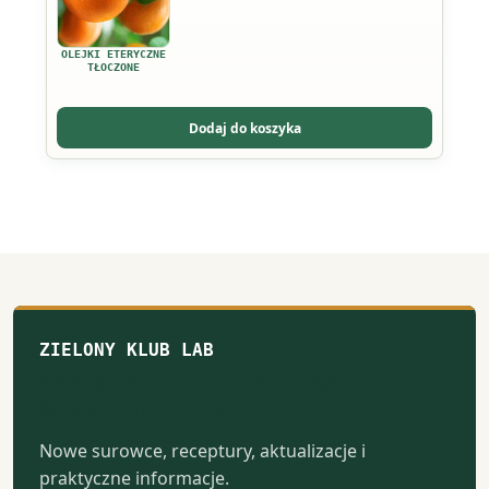
wiele
wariantów.
OLEJKI ETERYCZNE
Opcje
TŁOCZONE
można
wybrać
Dodaj do koszyka
na
stronie
produktu
ZIELONY KLUB LAB
Notatki z naturalnego
laboratorium
Nowe surowce, receptury, aktualizacje i
praktyczne informacje.