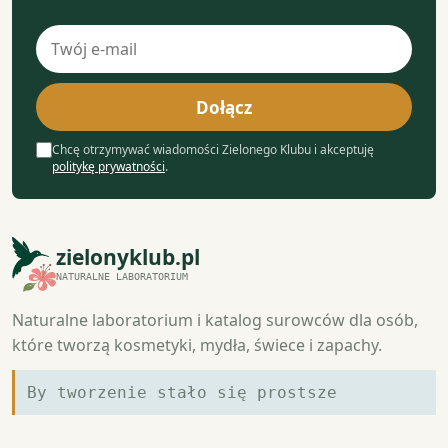
Adres
e-
mail
Dołącz
Chcę otrzymywać wiadomości Zielonego Klubu i akceptuję
politykę prywatności
.
zielonyklub.pl
NATURALNE LABORATORIUM
Naturalne laboratorium i katalog surowców dla osób,
które tworzą kosmetyki, mydła, świece i zapachy.
By tworzenie stało się prostsze