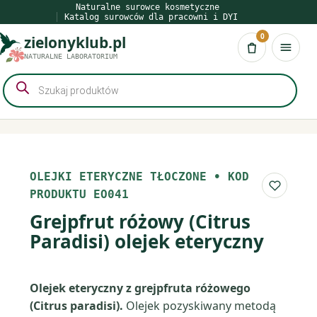
Przejdź
Naturalne surowce kosmetyczne
Katalog surowców dla pracowni i DYI
do
0
zielonyklub.pl
treści
Koszyk
NATURALNE LABORATORIUM
Wyszukiwarka
produktów
OLEJKI ETERYCZNE TŁOCZONE
•
KOD
Do list
PRODUKTU EO041
Grejpfrut różowy (Citrus
Paradisi) olejek eteryczny
Olejek eteryczny z grejpfruta różowego
(Citrus paradisi).
Olejek pozyskiwany metodą