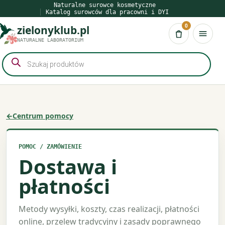
Przejdź
Naturalne surowce kosmetyczne
Katalog surowców dla pracowni i DYI
do
0
zielonyklub.pl
treści
Koszyk
NATURALNE LABORATORIUM
Wyszukiwarka
produktów
←
Centrum pomocy
POMOC / ZAMÓWIENIE
Dostawa i
płatności
Metody wysyłki, koszty, czas realizacji, płatności
online, przelew tradycyjny i zasady poprawnego