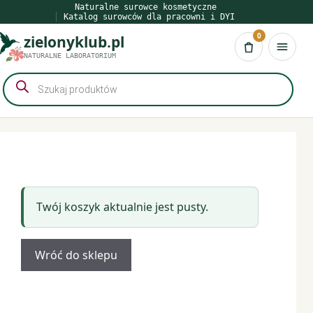
Przejdź
Naturalne surowce kosmetyczne
Katalog surowców dla pracowni i DYI
do
0
zielonyklub.pl
treści
Koszyk
NATURALNE LABORATORIUM
Wyszukiwarka
produktów
Twój koszyk aktualnie jest pusty.
Wróć do sklepu