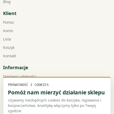
Blog
Klient
Pomoc
Konto
Lista
Koszyk
Kontakt
Informacje
Dostawa i płatności
Faktury VAT
PRYWATNOŚĆ I COOKIES
Pomóż nam mierzyć działanie sklepu
Zwroty i reklamacje
Używamy niezbędnych cookies do koszyka, logowania i
Regulamin
bezpieczeństwa. Analitykę włączymy tylko po Twojej
Polityka prywatności
zgodzie.