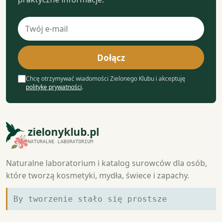
Adres
e-
mail
Dołącz
Chcę otrzymywać wiadomości Zielonego Klubu i akceptuję
politykę prywatności
.
zielonyklub.pl
NATURALNE LABORATORIUM
Naturalne laboratorium i katalog surowców dla osób,
które tworzą kosmetyki, mydła, świece i zapachy.
By tworzenie stało się prostsze