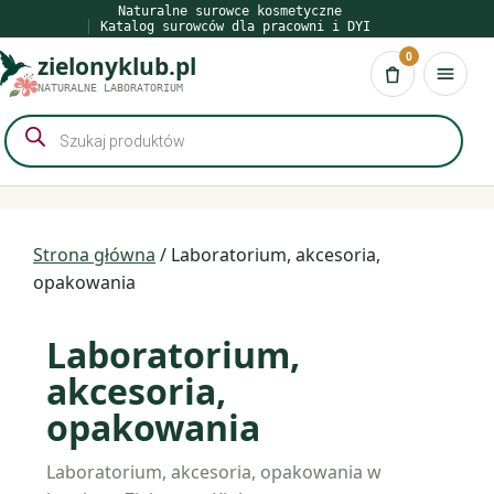
Przejdź
Naturalne surowce kosmetyczne
Katalog surowców dla pracowni i DYI
do
0
zielonyklub.pl
treści
Koszyk
NATURALNE LABORATORIUM
Wyszukiwarka
produktów
Strona główna
/ Laboratorium, akcesoria,
opakowania
Laboratorium,
akcesoria,
opakowania
Laboratorium, akcesoria, opakowania w