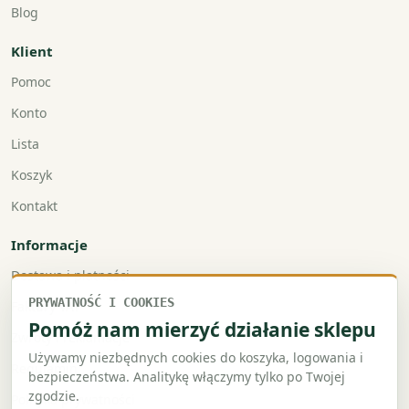
Blog
Klient
Pomoc
Konto
Lista
Koszyk
Kontakt
Informacje
Dostawa i płatności
PRYWATNOŚĆ I COOKIES
Faktury VAT
Pomóż nam mierzyć działanie sklepu
Zwroty i reklamacje
Używamy niezbędnych cookies do koszyka, logowania i
Regulamin
bezpieczeństwa. Analitykę włączymy tylko po Twojej
zgodzie.
Polityka prywatności