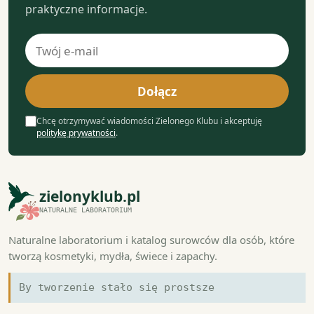
praktyczne informacje.
Adres
e-
mail
Dołącz
Chcę otrzymywać wiadomości Zielonego Klubu i akceptuję
politykę prywatności
.
zielonyklub.pl
NATURALNE LABORATORIUM
Naturalne laboratorium i katalog surowców dla osób, które
tworzą kosmetyki, mydła, świece i zapachy.
By tworzenie stało się prostsze