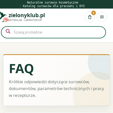
Przejdź
Naturalne surowce kosmetyczne
Katalog surowców dla pracowni i DYI
do
0
zielonyklub.pl
treści
Koszyk
NATURALNE LABORATORIUM
Wyszukiwarka
produktów
FAQ
Krótkie odpowiedzi dotyczące surowców,
dokumentów, parametrów technicznych i pracy
w recepturze.