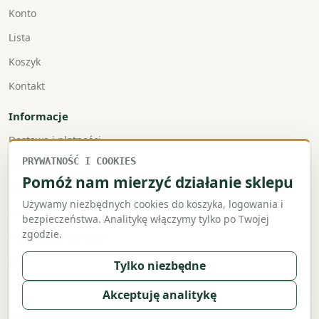
Konto
Lista
Koszyk
Kontakt
Informacje
Dostawa i płatności
PRYWATNOŚĆ I COOKIES
Faktury VAT
Pomóż nam mierzyć działanie sklepu
Zwroty i reklamacje
Używamy niezbędnych cookies do koszyka, logowania i
Regulamin
bezpieczeństwa. Analitykę włączymy tylko po Twojej
zgodzie.
Polityka prywatności
Polityka cookies
Tylko niezbędne
Akceptuję analitykę