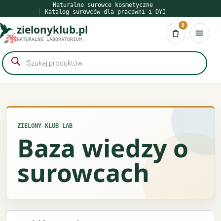
Przejdź
Naturalne surowce kosmetyczne
Katalog surowców dla pracowni i DYI
do
0
zielonyklub.pl
treści
Koszyk
NATURALNE LABORATORIUM
Wyszukiwarka
produktów
ZIELONY KLUB LAB
Baza wiedzy o
surowcach