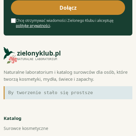
mail
Dołącz
Chcę otrzymywać wiadomości Zielonego Klubu i akceptuję
politykę prywatności
.
zielonyklub.pl
NATURALNE LABORATORIUM
Naturalne laboratorium i katalog surowców dla osób, które
tworzą kosmetyki, mydła, świece i zapachy.
By tworzenie stało się prostsze
Katalog
Surowce kosmetyczne