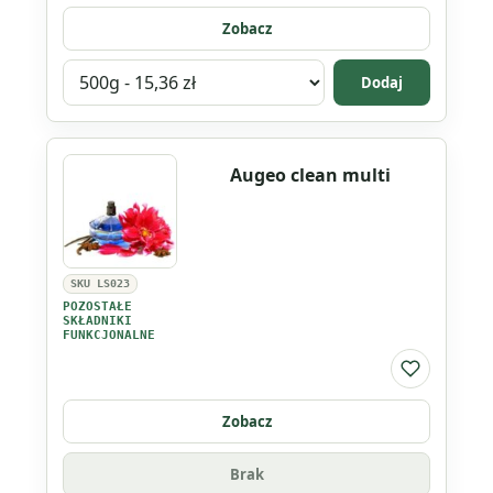
Zobacz
Wybierz
Dodaj
wariant
produktu
Wodorotlenek
Augeo clean multi
sodu
SKU LS023
POZOSTAŁE
SKŁADNIKI
FUNKCJONALNE
Do listy ul
Zobacz
Brak