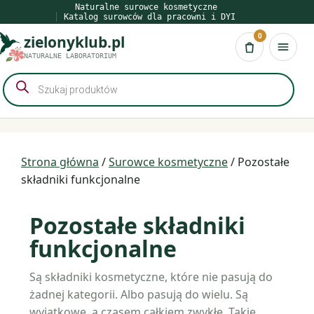
Przejdź
Naturalne surowce kosmetyczne
Katalog surowców dla pracowni i DYI
do
0
zielonyklub.pl
treści
Koszyk
NATURALNE LABORATORIUM
Wyszukiwarka
produktów
Strona główna
/
Surowce kosmetyczne
/ Pozostałe
składniki funkcjonalne
Pozostałe składniki
funkcjonalne
Są składniki kosmetyczne, które nie pasują do
żadnej kategorii. Albo pasują do wielu. Są
wyjątkowe, a czasem całkiem zwykłe. Takie