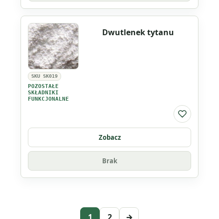
Dwutlenek tytanu
SKU SK019
POZOSTAŁE
SKŁADNIKI
FUNKCJONALNE
Do listy ul
Zobacz
Brak
1
2
→