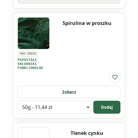
Spirulina w proszku
SKU SR042
POZOSTAŁE
SKŁADNIKI
FUNKCJONALNE
Do listy ul
Zobacz
Wybierz
Dodaj
wariant
produktu
Spirulina
Tlenek cynku
w