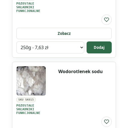
POZOSTAŁE
SKŁADNIKI
FUNKCJONALNE
Do listy ul
Zobacz
Wybierz
Dodaj
wariant
produktu
Wodorotlenek
Wodorotlenek sodu
potasu
SKU SK015
POZOSTAŁE
SKŁADNIKI
FUNKCJONALNE
Do listy ul