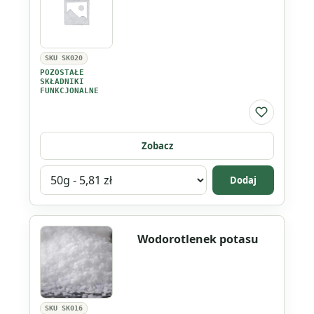
proszku
SKU SK020
POZOSTAŁE
SKŁADNIKI
FUNKCJONALNE
Do listy ul
Zobacz
Wybierz
Dodaj
wariant
produktu
Tlenek
Wodorotlenek potasu
cynku
SKU SK016