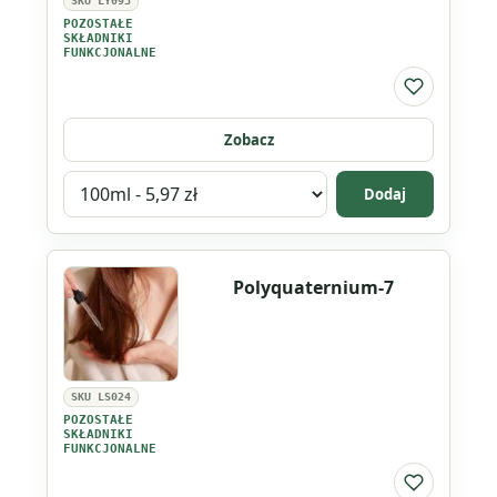
SKU LY093
POZOSTAŁE
SKŁADNIKI
FUNKCJONALNE
Do listy ul
Zobacz
Wybierz
Dodaj
wariant
produktu
MMB
Polyquaternium-7
ekologiczny
rozpuszczalnik
SKU LS024
POZOSTAŁE
SKŁADNIKI
FUNKCJONALNE
Do listy ul