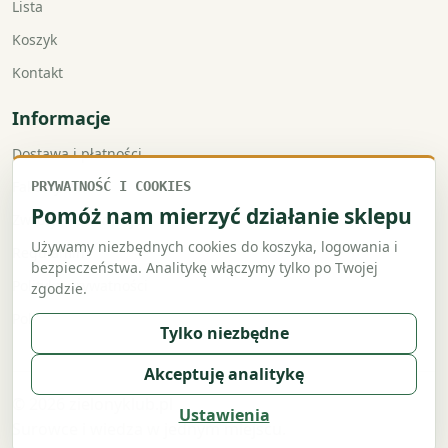
Lista
Koszyk
Kontakt
Informacje
Dostawa i płatności
Faktury VAT
PRYWATNOŚĆ I COOKIES
Pomóż nam mierzyć działanie sklepu
Zwroty i reklamacje
Używamy niezbędnych cookies do koszyka, logowania i
Regulamin
bezpieczeństwa. Analitykę włączymy tylko po Twojej
Polityka prywatności
zgodzie.
Polityka cookies
Tylko niezbędne
Akceptuję analitykę
© 2026 zielonyklub.pl
Ustawienia
Surowce i wiedza w jednym miejscu.