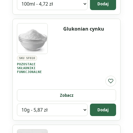
Wybierz
Dodaj
wariant
produktu
Alkohol
Glukonian cynku
izopropylowy
kosmetyczny
SKU SF010
POZOSTAŁE
SKŁADNIKI
FUNKCJONALNE
Do listy ul
Zobacz
Wybierz
Dodaj
wariant
produktu
Glukonian