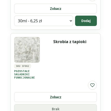
Zobacz
Wybierz
Dodaj
wariant
produktu
Polyquaternium-
Skrobia z tapioki
7
SKU SF062
POZOSTAŁE
SKŁADNIKI
FUNKCJONALNE
Do listy ul
Zobacz
Brak