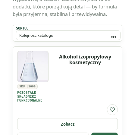
dodatki, które porządkują detal — by formuła
była przyjemna, stabilna i przewidywalna.
SORTUJ
Alkohol izopropylowy
kosmetyczny
SKU LS009
POZOSTAŁE
SKŁADNIKI
FUNKCJONALNE
Do listy ul
Zobacz