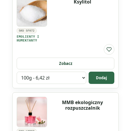
Ksylitol
cynku
SKU SF072
EMOLIENTY I
HUMEKTANTY
Do listy ul
Zobacz
Wybierz
Dodaj
wariant
produktu
Ksylitol
MMB ekologiczny
rozpuszczalnik