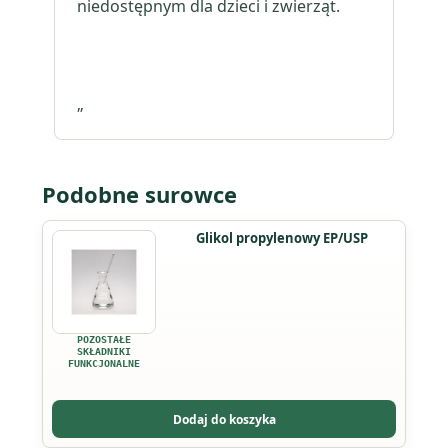
niedostępnym dla dzieci i zwierząt.
„
Podobne surowce
Ten
Glikol propylenowy EP/USP
produkt
ma
wiele
wariantów.
POZOSTAŁE
Opcje
SKŁADNIKI
FUNKCJONALNE
można
wybrać
Dodaj do koszyka
na