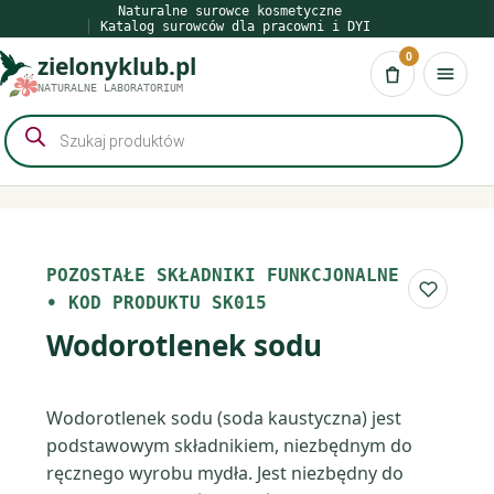
Przejdź
Naturalne surowce kosmetyczne
Katalog surowców dla pracowni i DYI
do
0
zielonyklub.pl
treści
Koszyk
NATURALNE LABORATORIUM
Wyszukiwarka
produktów
POZOSTAŁE SKŁADNIKI FUNKCJONALNE
Do list
•
KOD PRODUKTU SK015
Wodorotlenek sodu
Wodorotlenek sodu (soda kaustyczna) jest
podstawowym składnikiem, niezbędnym do
ręcznego wyrobu mydła. Jest niezbędny do