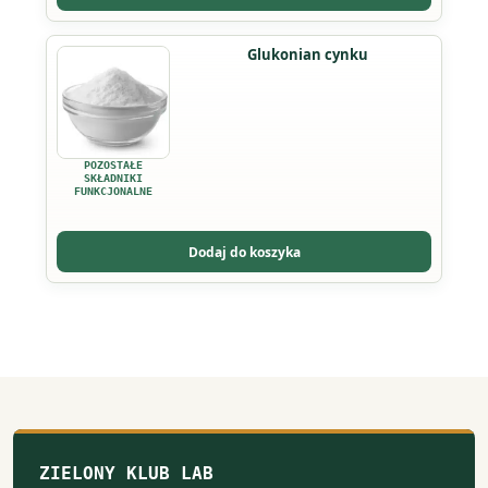
na
stronie
Ten
Glukonian cynku
produktu
produkt
ma
wiele
wariantów.
POZOSTAŁE
Opcje
SKŁADNIKI
FUNKCJONALNE
można
wybrać
Dodaj do koszyka
na
stronie
produktu
ZIELONY KLUB LAB