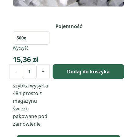
Pojemność
Wyczyść
15,36
zł
-
+
Dodaj do koszyka
ilość
Wodorotlenek
szybka wysyłka
sodu
48h
prosto z
magazynu
świeżo
pakowane pod
zamówienie