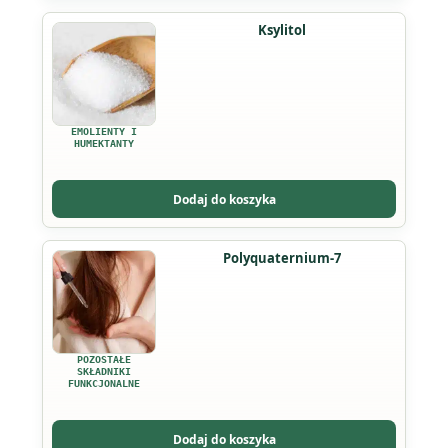
stronie
Ten
Ksylitol
produktu
produkt
ma
wiele
wariantów.
EMOLIENTY I
Opcje
HUMEKTANTY
można
wybrać
Dodaj do koszyka
na
stronie
Ten
Polyquaternium-7
produktu
produkt
ma
wiele
wariantów.
POZOSTAŁE
Opcje
SKŁADNIKI
FUNKCJONALNE
można
wybrać
Dodaj do koszyka