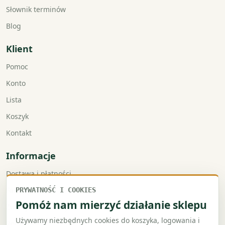
Słownik terminów
Blog
Klient
Pomoc
Konto
Lista
Koszyk
Kontakt
Informacje
Dostawa i płatności
Faktury VAT
PRYWATNOŚĆ I COOKIES
Pomóż nam mierzyć działanie sklepu
Zwroty i reklamacje
Używamy niezbędnych cookies do koszyka, logowania i
Regulamin