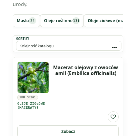
urody.
Masła
Oleje roślinne
Oleje ziołowe (macerat
24
131
SORTUJ
Macerat olejowy z owoców
amli (Embilica officinalis)
SKU OM201
OLEJE ZIOŁOWE
(MACERATY)
Do listy ul
Zobacz