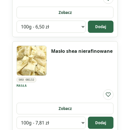
Do listy ul
Zobacz
Wybierz
Dodaj
wariant
produktu
Masło
Masło shea nierafinowane
shea
SKU OB132
MASŁA
Do listy ul
Zobacz
Wybierz
Dodaj
wariant