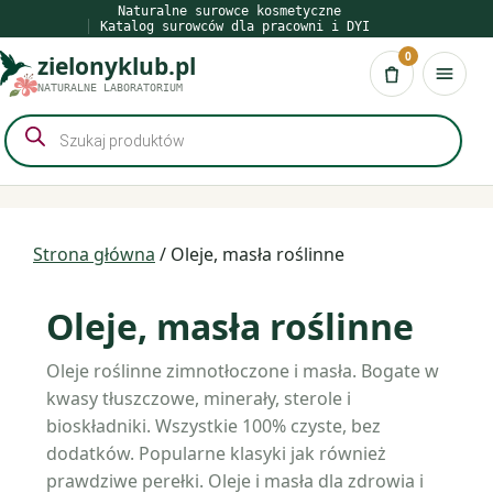
Przejdź
Naturalne surowce kosmetyczne
Katalog surowców dla pracowni i DYI
do
0
zielonyklub.pl
treści
Koszyk
NATURALNE LABORATORIUM
Wyszukiwarka
produktów
Strona główna
/ Oleje, masła roślinne
Oleje, masła roślinne
Oleje roślinne zimnotłoczone i masła. Bogate w
kwasy tłuszczowe, minerały, sterole i
bioskładniki. Wszystkie 100% czyste, bez
dodatków. Popularne klasyki jak również
prawdziwe perełki. Oleje i masła dla zdrowia i