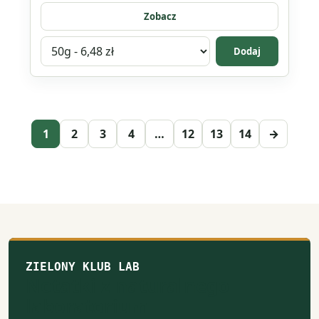
Zobacz
Wybierz
Dodaj
wariant
produktu
Masło
waniliowe
1
2
3
4
…
12
13
14
→
ZIELONY KLUB LAB
Notatki z naturalnego
laboratorium