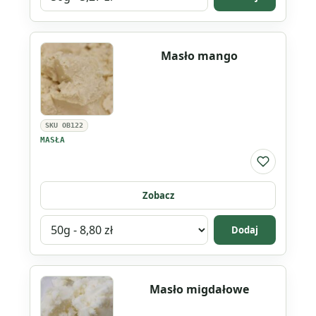
wariant
produktu
Masło
Masło mango
kokum
SKU OB122
MASŁA
Do listy ul
Zobacz
Wybierz
Dodaj
wariant
produktu
Masło
Masło migdałowe
mango