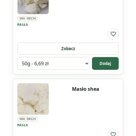
SKU OB134
MASŁA
Do listy ul
Zobacz
Wybierz
Dodaj
wariant
produktu
Masło
Masło shea
migdałowe
SKU OB124
MASŁA