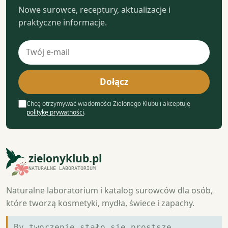
Nowe surowce, receptury, aktualizacje i
praktyczne informacje.
Adres
e-
mail
Dołącz
Chcę otrzymywać wiadomości Zielonego Klubu i akceptuję
politykę prywatności
.
zielonyklub.pl
NATURALNE LABORATORIUM
Naturalne laboratorium i katalog surowców dla osób,
które tworzą kosmetyki, mydła, świece i zapachy.
By tworzenie stało się prostsze