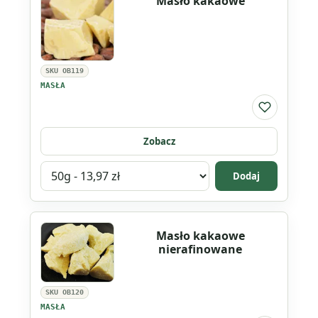
Masło kakaowe
awokado
SKU OB119
MASŁA
Do listy ul
Zobacz
Wybierz
Dodaj
wariant
produktu
Masło
Masło kakaowe
kakaowe
nierafinowane
SKU OB120
MASŁA