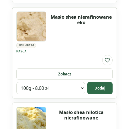
produktu
Masło
Masło shea nierafinowane
shea
eko
nierafinowane
SKU OB126
MASŁA
Do listy ul
Zobacz
Wybierz
Dodaj
wariant
produktu
Masło
Masło shea nilotica
shea
nierafinowane
nierafinowane
eko