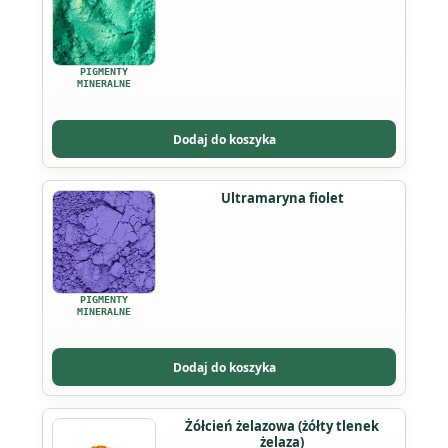
ma
wiele
wariantów.
PIGMENTY
Opcje
MINERALNE
można
wybrać
Dodaj do koszyka
na
stronie
Ten
Ultramaryna fiolet
produktu
produkt
ma
wiele
wariantów.
PIGMENTY
Opcje
MINERALNE
można
wybrać
Dodaj do koszyka
na
stronie
Ten
Żółcień żelazowa (żółty tlenek
produktu
żelaza)
produkt