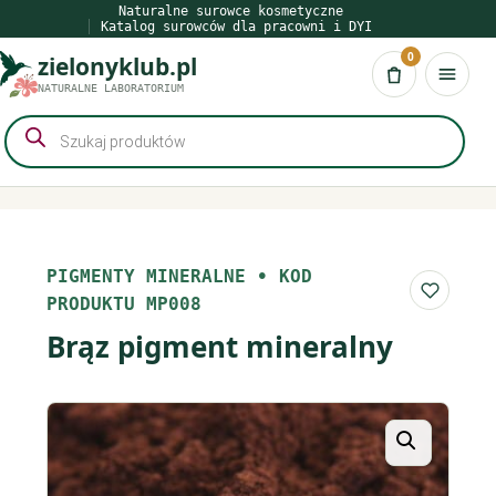
Przejdź
Naturalne surowce kosmetyczne
Katalog surowców dla pracowni i DYI
do
0
zielonyklub.pl
treści
Koszyk
NATURALNE LABORATORIUM
Wyszukiwarka
produktów
PIGMENTY MINERALNE
•
KOD
Do list
PRODUKTU MP008
Brąz pigment mineralny