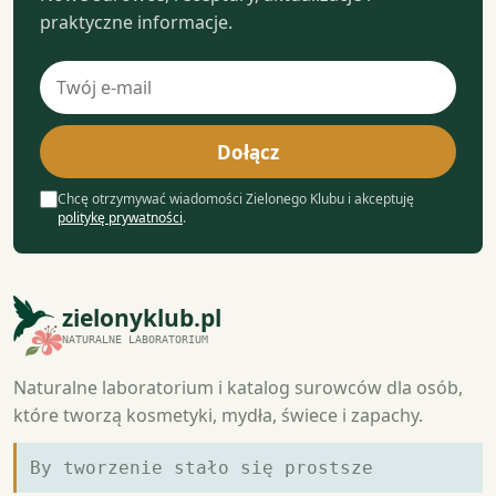
praktyczne informacje.
Adres
e-
mail
Dołącz
Chcę otrzymywać wiadomości Zielonego Klubu i akceptuję
politykę prywatności
.
zielonyklub.pl
NATURALNE LABORATORIUM
Naturalne laboratorium i katalog surowców dla osób,
które tworzą kosmetyki, mydła, świece i zapachy.
By tworzenie stało się prostsze