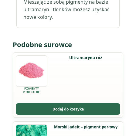
Mieszając ze sobą pigmenty na bazie
ultramaryn i tlenków możesz uzyskać
nowe kolory.
Podobne surowce
Ultramaryna róż
PIGMENTY
MINERALNE
Dodaj do koszyka
Ten
Morski jadeit – pigment perłowy
produkt