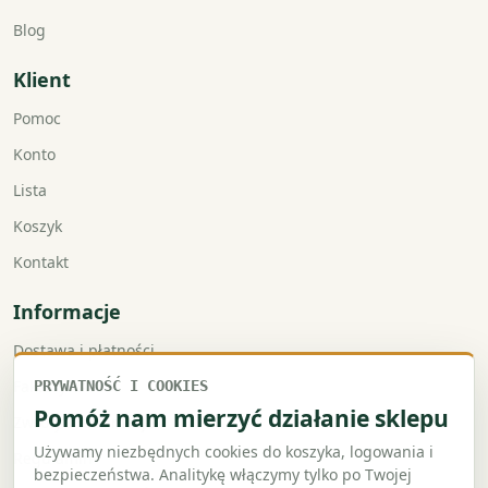
Blog
Klient
Pomoc
Konto
Lista
Koszyk
Kontakt
Informacje
Dostawa i płatności
Faktury VAT
PRYWATNOŚĆ I COOKIES
Pomóż nam mierzyć działanie sklepu
Zwroty i reklamacje
Używamy niezbędnych cookies do koszyka, logowania i
Regulamin
bezpieczeństwa. Analitykę włączymy tylko po Twojej