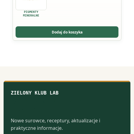
wiele
wariantów.
PIGMENTY
Opcje
MINERALNE
można
wybrać
Dodaj do koszyka
na
stronie
produktu
ZIELONY KLUB LAB
Notatki z naturalnego
laboratorium
Nowe surowce, receptury, aktualizacje i
praktyczne informacje.