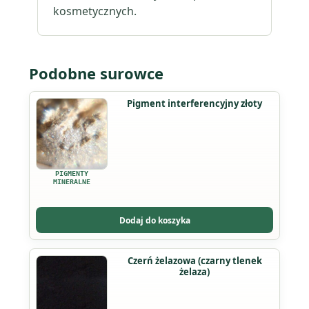
kosmetycznych.
Podobne surowce
Ten
Pigment interferencyjny złoty
produkt
ma
wiele
wariantów.
PIGMENTY
Opcje
MINERALNE
można
wybrać
Dodaj do koszyka
na
stronie
Ten
Czerń żelazowa (czarny tlenek
produktu
żelaza)
produkt
ma
wiele