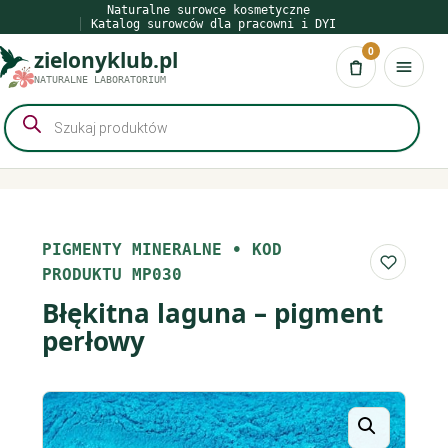
Przejdź
Naturalne surowce kosmetyczne
Katalog surowców dla pracowni i DYI
do
0
zielonyklub.pl
treści
Koszyk
NATURALNE LABORATORIUM
Wyszukiwarka
produktów
PIGMENTY MINERALNE
•
KOD
Do list
PRODUKTU MP030
Błękitna laguna – pigment
perłowy