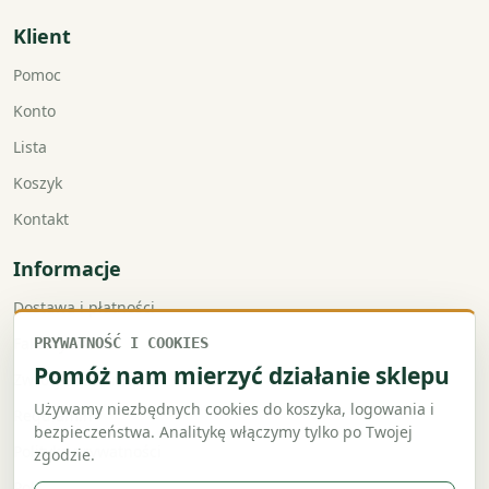
Klient
Pomoc
Konto
Lista
Koszyk
Kontakt
Informacje
Dostawa i płatności
Faktury VAT
PRYWATNOŚĆ I COOKIES
Pomóż nam mierzyć działanie sklepu
Zwroty i reklamacje
Używamy niezbędnych cookies do koszyka, logowania i
Regulamin
bezpieczeństwa. Analitykę włączymy tylko po Twojej
Polityka prywatności
zgodzie.
Polityka cookies