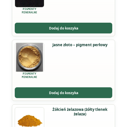
wariantów.
PIGMENTY
Opcje
MINERALNE
można
wybrać
Dodaj do koszyka
na
stronie
Ten
Jasne złoto – pigment perłowy
produktu
produkt
ma
wiele
wariantów.
PIGMENTY
Opcje
MINERALNE
można
wybrać
Dodaj do koszyka
na
stronie
Ten
Żółcień żelazowa (żółty tlenek
produktu
żelaza)
produkt
ma