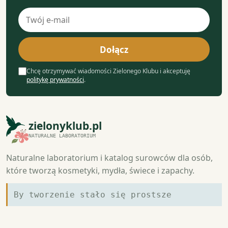
Adres
e-
mail
Dołącz
Chcę otrzymywać wiadomości Zielonego Klubu i akceptuję
politykę prywatności
.
zielonyklub.pl
NATURALNE LABORATORIUM
Naturalne laboratorium i katalog surowców dla osób,
które tworzą kosmetyki, mydła, świece i zapachy.
By tworzenie stało się prostsze