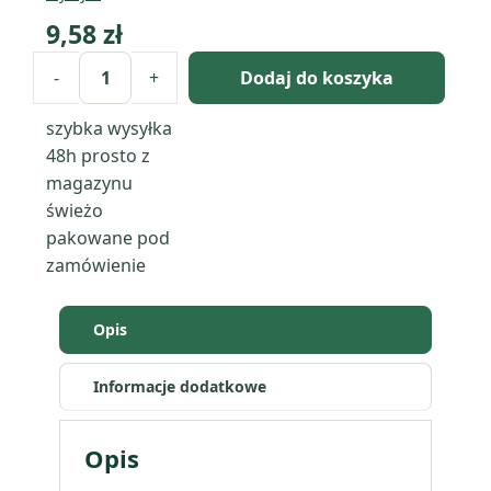
9,58
zł
-
+
Dodaj do koszyka
ilość
Błękitna
szybka wysyłka
laguna
48h
prosto z
-
magazynu
pigment
świeżo
perłowy
pakowane pod
zamówienie
Opis
Informacje dodatkowe
Opis