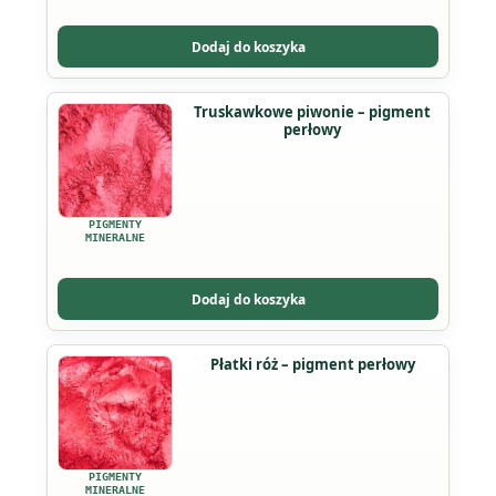
można
wybrać
Dodaj do koszyka
na
stronie
Ten
Truskawkowe piwonie – pigment
produktu
perłowy
produkt
ma
wiele
wariantów.
PIGMENTY
Opcje
MINERALNE
można
wybrać
Dodaj do koszyka
na
stronie
Ten
Płatki róż – pigment perłowy
produktu
produkt
ma
wiele
wariantów.
PIGMENTY
MINERALNE