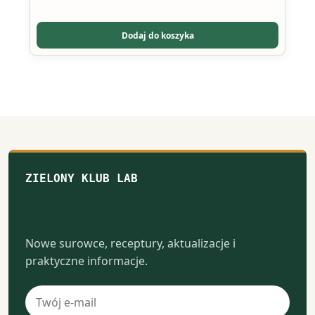
Opcje
można
wybrać
Dodaj do koszyka
na
stronie
produktu
ZIELONY KLUB LAB
Notatki z naturalnego
laboratorium
Nowe surowce, receptury, aktualizacje i
praktyczne informacje.
Adres
e-