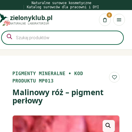
Przejdź
Naturalne surowce kosmetyczne
Katalog surowców dla pracowni i DYI
do
0
zielonyklub.pl
treści
Koszyk
NATURALNE LABORATORIUM
Wyszukiwarka
produktów
PIGMENTY MINERALNE
•
KOD
Do list
PRODUKTU MP013
Malinowy róż – pigment
perłowy