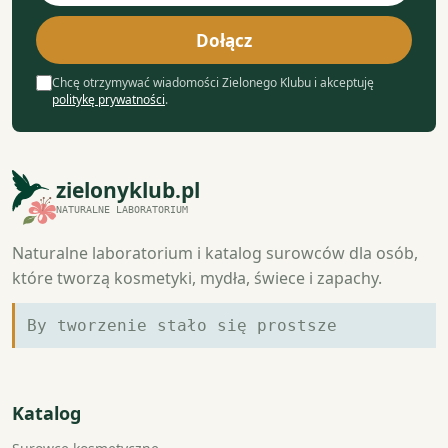
mail
Dołącz
Chcę otrzymywać wiadomości Zielonego Klubu i akceptuję
politykę prywatności
.
zielonyklub.pl
NATURALNE LABORATORIUM
Naturalne laboratorium i katalog surowców dla osób,
które tworzą kosmetyki, mydła, świece i zapachy.
By tworzenie stało się prostsze
Katalog