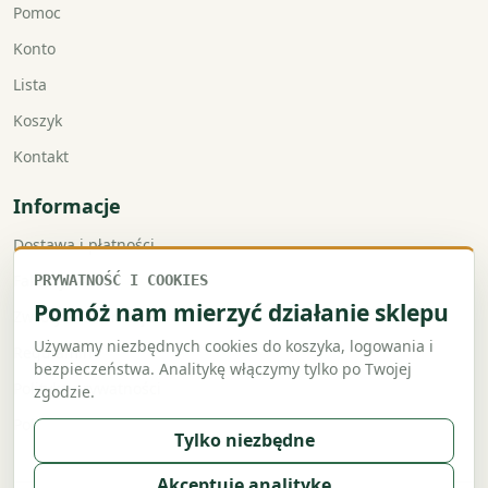
Pomoc
Konto
Lista
Koszyk
Kontakt
Informacje
Dostawa i płatności
Faktury VAT
PRYWATNOŚĆ I COOKIES
Pomóż nam mierzyć działanie sklepu
Zwroty i reklamacje
Używamy niezbędnych cookies do koszyka, logowania i
Regulamin
bezpieczeństwa. Analitykę włączymy tylko po Twojej
Polityka prywatności
zgodzie.
Polityka cookies
Tylko niezbędne
Akceptuję analitykę