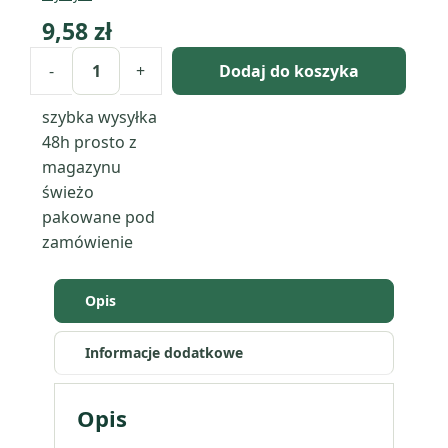
9,58
zł
-
+
Dodaj do koszyka
ilość
Malinowy
szybka wysyłka
róż
48h
prosto z
-
magazynu
pigment
świeżo
perłowy
pakowane pod
zamówienie
Opis
Informacje dodatkowe
Opis