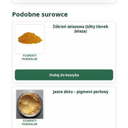
Podobne surowce
Ten
Żółcień żelazowa (żółty tlenek
żelaza)
produkt
ma
wiele
wariantów.
PIGMENTY
Opcje
MINERALNE
można
wybrać
Dodaj do koszyka
na
stronie
Ten
Jasne złoto – pigment perłowy
produktu
produkt
ma
wiele
wariantów.
PIGMENTY
Opcje
MINERALNE