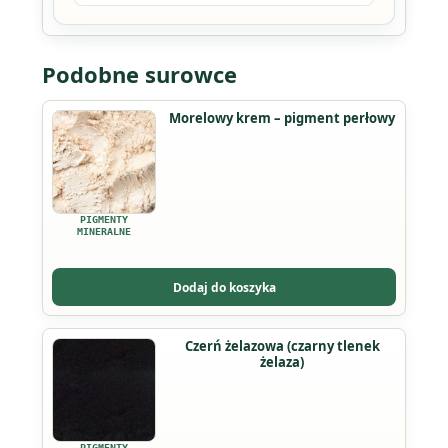
Podobne surowce
Ten
Morelowy krem – pigment perłowy
produkt
ma
wiele
wariantów.
PIGMENTY
Opcje
MINERALNE
można
wybrać
Dodaj do koszyka
na
stronie
Ten
Czerń żelazowa (czarny tlenek
produktu
żelaza)
produkt
ma
wiele
wariantów.
PIGMENTY