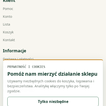
Klient
Pomoc
Konto
Lista
Koszyk
Kontakt
Informacje
Dostawa i płatności
Faktury VAT
PRYWATNOŚĆ I COOKIES
Pomóż nam mierzyć działanie sklepu
Zwroty i reklamacje
Używamy niezbędnych cookies do koszyka, logowania i
Regulamin
bezpieczeństwa. Analitykę włączymy tylko po Twojej
Polityka prywatności
zgodzie.
Polityka cookies
Tylko niezbędne