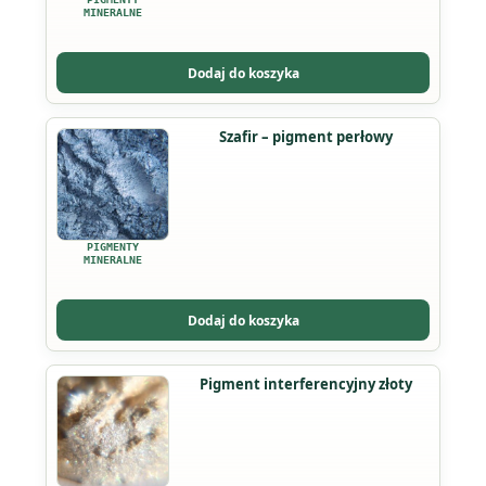
Opcje
MINERALNE
można
wybrać
Dodaj do koszyka
na
stronie
Ten
Szafir – pigment perłowy
produktu
produkt
ma
wiele
wariantów.
PIGMENTY
Opcje
MINERALNE
można
wybrać
Dodaj do koszyka
na
stronie
Ten
Pigment interferencyjny złoty
produktu
produkt
ma
wiele