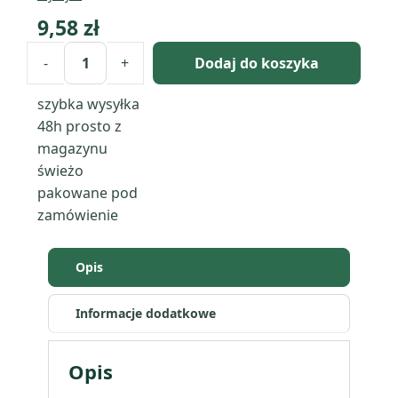
9,58
zł
-
+
Dodaj do koszyka
ilość
Alpejski
szybka wysyłka
dzwonek
48h
prosto z
-
magazynu
pigment
świeżo
perłowy
pakowane pod
zamówienie
Opis
Informacje dodatkowe
Opis