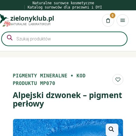
Przejdź
Naturalne surowce kosmetyczne
Katalog surowców dla pracowni i DYI
do
0
zielonyklub.pl
treści
Koszyk
NATURALNE LABORATORIUM
Wyszukiwarka
produktów
PIGMENTY MINERALNE
•
KOD
Do list
PRODUKTU MP070
Alpejski dzwonek – pigment
perłowy