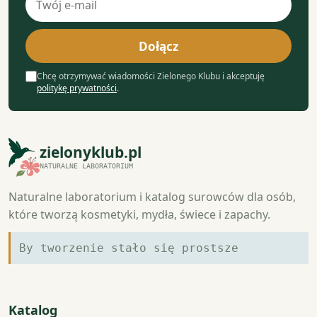
e-
mail
Dołącz
Chcę otrzymywać wiadomości Zielonego Klubu i akceptuję
politykę prywatności
.
zielonyklub.pl
NATURALNE LABORATORIUM
Naturalne laboratorium i katalog surowców dla osób,
które tworzą kosmetyki, mydła, świece i zapachy.
By tworzenie stało się prostsze
Katalog