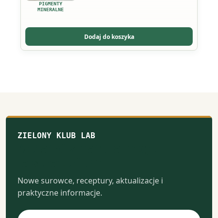
wariantów.
PIGMENTY
Opcje
MINERALNE
można
wybrać
Dodaj do koszyka
na
stronie
produktu
ZIELONY KLUB LAB
Notatki z naturalnego
laboratorium
Nowe surowce, receptury, aktualizacje i
praktyczne informacje.
Adres