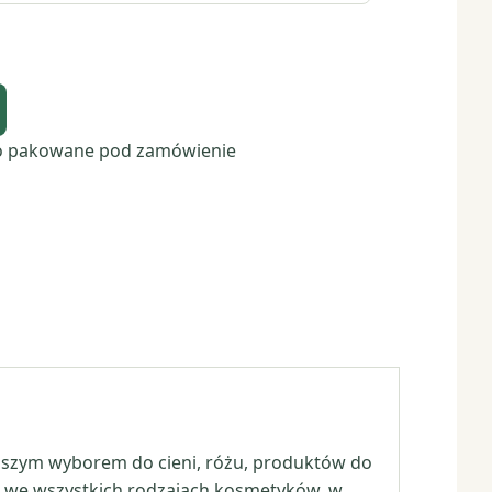
o pakowane pod zamówienie
lepszym wyborem do cieni, różu, produktów do
ać we wszystkich rodzajach kosmetyków, w