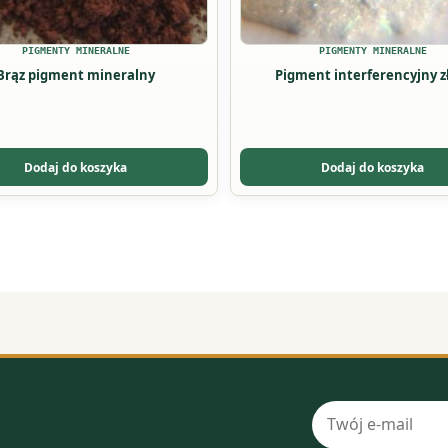
stronie
u
produktu
PIGMENTY MINERALNE
PIGMENTY MINERALNE
Brąz pigment mineralny
Pigment interferencyjny z
Dodaj do koszyka
Dodaj do koszyka
Adres
laboratorium
e-