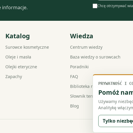
mail
Chcę otrzymywać wia
e informacje.
Katalog
Wiedza
Surowce kosmetyczne
Centrum wiedzy
Oleje i masła
Baza wiedzy o surowcach
Olejki eteryczne
Poradniki
Zapachy
FAQ
PRYWATNOŚĆ I C
Biblioteka receptur
Pomóż nam 
Słownik terminów
Używamy niezbędn
Blog
Analitykę włączym
Tylko niezb