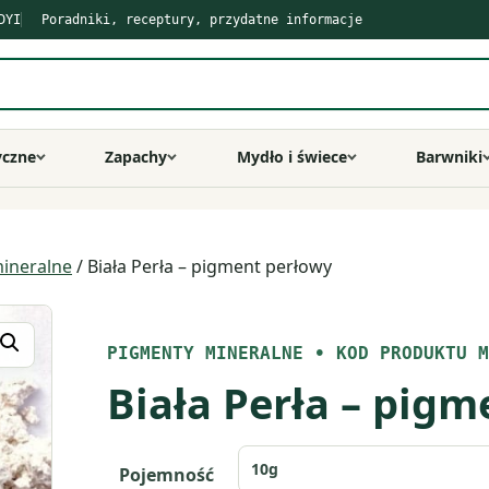
DYI
Poradniki, receptury, przydatne informacje
yczne
Zapachy
Mydło i świece
Barwniki
ineralne
/ Biała Perła – pigment perłowy
PIGMENTY MINERALNE
•
KOD PRODUKTU M
Biała Perła – pig
Pojemność