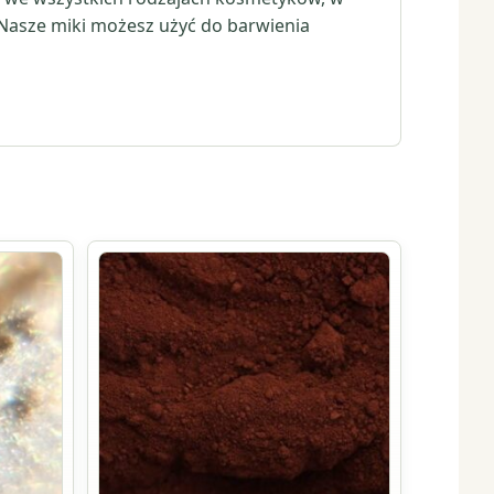
 Nasze miki możesz użyć do barwienia
Ten
produkt
ma
wiele
wariantów.
Opcje
można
wybrać
na