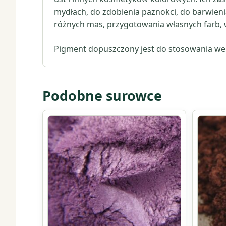
mydłach, do zdobienia paznokci, do barwieni
różnych mas, przygotowania własnych farb, w
Pigment dopuszczony jest do stosowania we
Podobne surowce
Ten
Ten
produkt
produkt
ma
ma
wiele
wiele
wariantów.
wariant
Opcje
Opcje
można
można
wybrać
wybrać
na
na