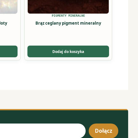
stronie
produktu
PIGMENTY MINERALNE
łoty
Brąz ceglany pigment mineralny
Dodaj do koszyka
Dołącz