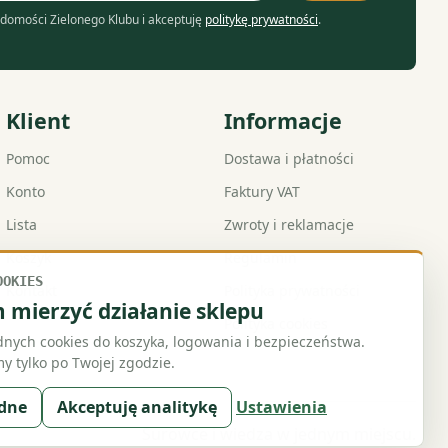
domości Zielonego Klubu i akceptuję
politykę prywatności
.
Klient
Informacje
Pomoc
Dostawa i płatności
Konto
Faktury VAT
Lista
Zwroty i reklamacje
Koszyk
Regulamin
OOKIES
Kontakt
Polityka prywatności
mierzyć działanie sklepu
Polityka cookies
ych cookies do koszyka, logowania i bezpieczeństwa.
y tylko po Twojej zgodzie.
ędne
Akceptuję analitykę
Ustawienia
Surowce i wiedza w jednym miejscu.