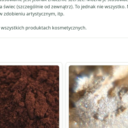
a świec (szczególnie od zewnątrz). To jednak nie wszystko.
 zdobieniu artystycznym, itp.
 wszystkich produktach kosmetycznych.
Ten
produkt
ma
wiele
ów.
wariantów.
Opcje
można
wybrać
na