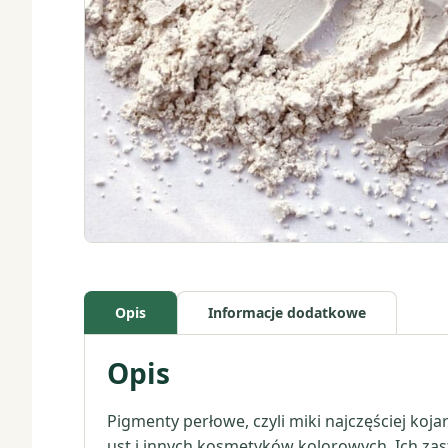
Opis
Informacje dodatkowe
Opis
Pigmenty perłowe, czyli miki najczęściej ko
ust i innych kosmetyków kolorowych. Ich za