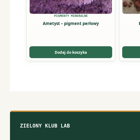
stronie
stronie
produktu
produkt
PIGMENTY MINERALNE
Ametyst – pigment perłowy
Dodaj do koszyka
ZIELONY KLUB LAB
Notatki z naturalnego 