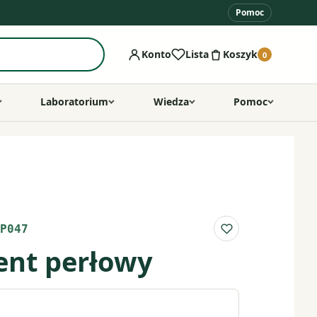
Pomoc
Konto
Lista
Koszyk
0
Laboratorium
Wiedza
Pomoc
P047
Do listy ulubio
ment perłowy