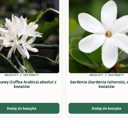
produkt
ma
wiele
ów.
wariantów.
Opcje
można
wybrać
na
stronie
u
produktu
ABSOLUTY I EKSTRAKTY
ABSOLUTY I EKSTRAKTY
abica) absolut z
Gardenia (Gardenia taitensis), 
kwiatów
kwiatów
Dodaj do koszyka
Dodaj do koszyka