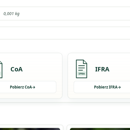
0,001 kg
CoA
IFRA
IFRA
Pobierz CoA
→
Pobierz IFRA
→
Ten