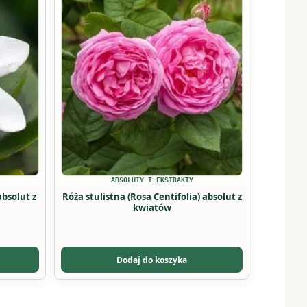
ABSOLUTY I EKSTRAKTY
absolut z
Róża stulistna (Rosa Centifolia) absolut z
kwiatów
Dodaj do koszyka