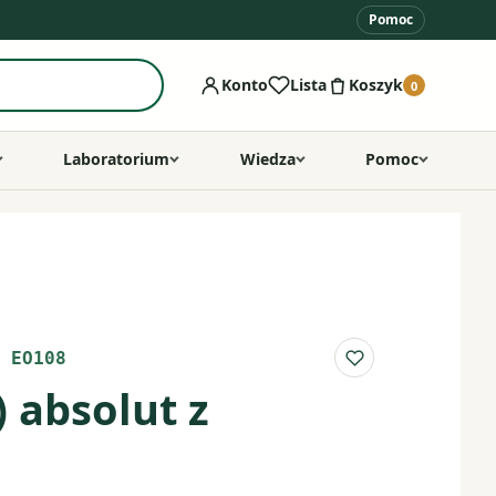
Pomoc
Konto
Lista
Koszyk
0
Laboratorium
Wiedza
Pomoc
 EO108
Do listy ulubio
) absolut z