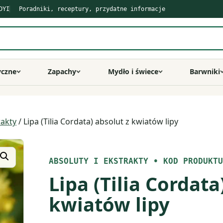
DYI
Poradniki, receptury, przydatne informacje
yczne
Zapachy
Mydło i świece
Barwniki
rakty
/ Lipa (Tilia Cordata) absolut z kwiatów lipy
ABSOLUTY I EKSTRAKTY
•
KOD PRODUKTU
Lipa (Tilia Cordata
kwiatów lipy