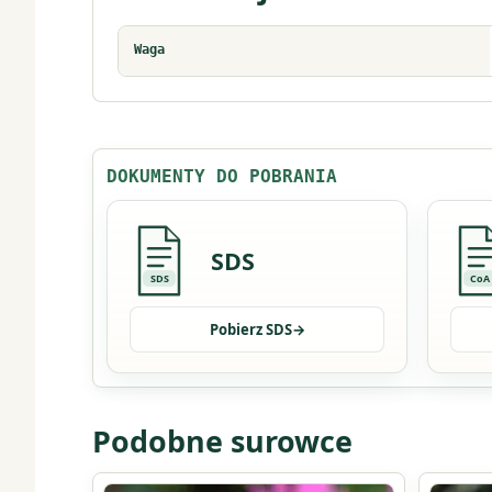
Waga
DOKUMENTY DO POBRANIA
SDS
SDS
CoA
Pobierz SDS
→
Podobne surowce
Ten
Ten