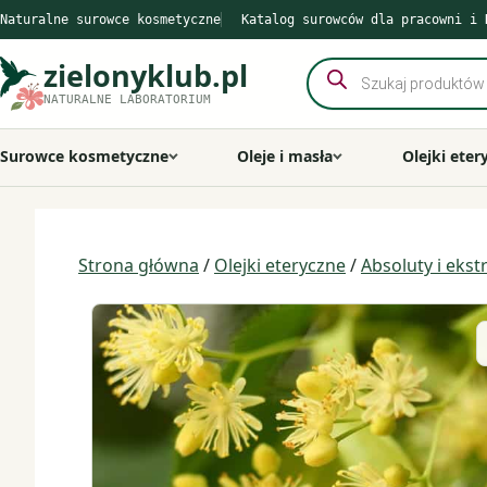
Przejdź
Naturalne surowce kosmetyczne
Katalog surowców dla pracowni i 
do
treści
zielonyklub.pl
Wyszukiwarka
produktów
NATURALNE LABORATORIUM
Surowce kosmetyczne
Oleje i masła
Olejki eter
Strona główna
/
Olejki eteryczne
/
Absoluty i ekst