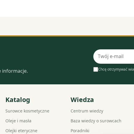
Adres
laboratorium
e-
mail
Chcę otrzymywać wia
e informacje.
Katalog
Wiedza
Surowce kosmetyczne
Centrum wiedzy
Oleje i masła
Baza wiedzy o surowcach
Olejki eteryczne
Poradniki