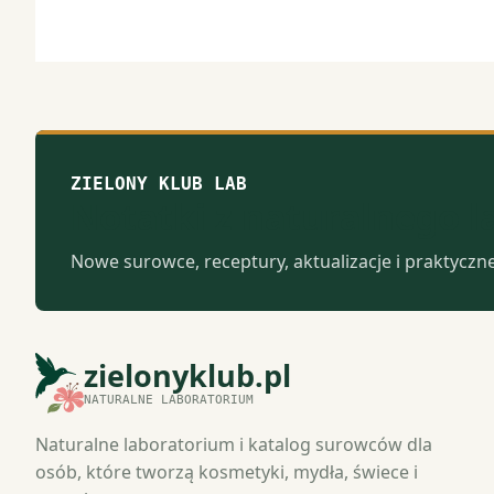
ZIELONY KLUB LAB
Notatki z naturalnego 
Nowe surowce, receptury, aktualizacje i praktyczn
zielonyklub.pl
NATURALNE LABORATORIUM
Naturalne laboratorium i katalog surowców dla
osób, które tworzą kosmetyki, mydła, świece i