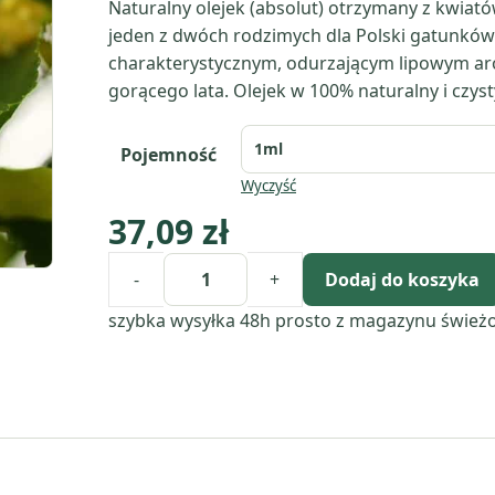
Naturalny olejek (absolut) otrzymany z kwiatów 
jeden z dwóch rodzimych dla Polski gatunków l
charakterystycznym, odurzającym lipowym a
gorącego lata. Olejek w 100% naturalny i czys
Pojemność
Wyczyść
37,09
zł
-
+
Dodaj do koszyka
ilość
Lipa
szybka wysyłka 48h
prosto z magazynu
śwież
(Tilia
Cordata)
absolut
z
kwiatów
lipy