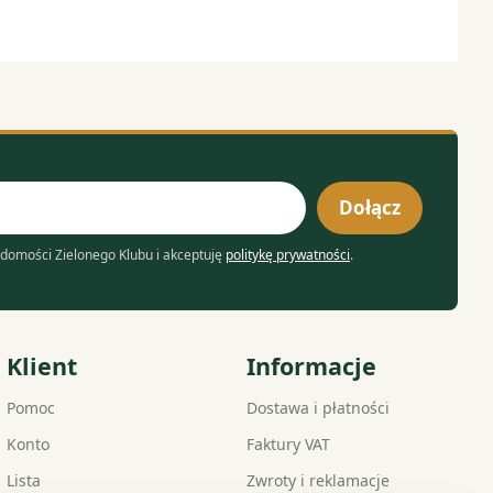
Dołącz
domości Zielonego Klubu i akceptuję
politykę prywatności
.
Klient
Informacje
Pomoc
Dostawa i płatności
Konto
Faktury VAT
Lista
Zwroty i reklamacje