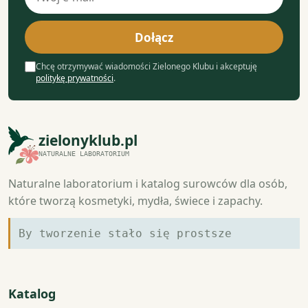
e-
mail
Dołącz
Chcę otrzymywać wiadomości Zielonego Klubu i akceptuję
politykę prywatności
.
zielonyklub.pl
NATURALNE LABORATORIUM
Naturalne laboratorium i katalog surowców dla osób,
które tworzą kosmetyki, mydła, świece i zapachy.
By tworzenie stało się prostsze
Katalog