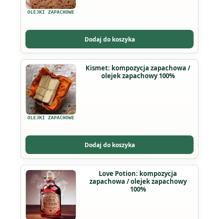
wariantów.
OLEJKI ZAPACHOWE
Opcje
można
Dodaj do koszyka
wybrać
na
Ten
Kismet: kompozycja zapachowa /
stronie
olejek zapachowy 100%
produkt
produktu
ma
wiele
wariantów.
OLEJKI ZAPACHOWE
Opcje
można
Dodaj do koszyka
wybrać
na
Ten
Love Potion: kompozycja
stronie
zapachowa / olejek zapachowy
produkt
produktu
100%
ma
wiele