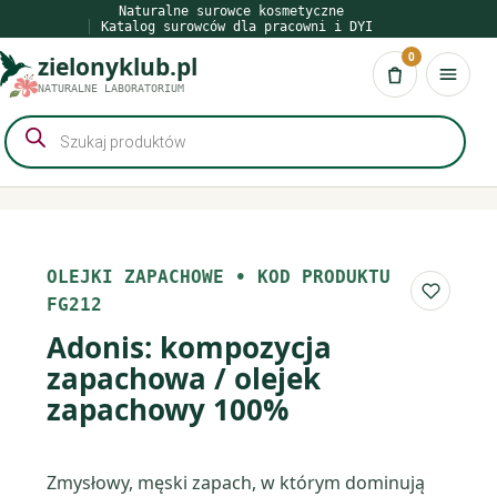
Przejdź
Naturalne surowce kosmetyczne
Katalog surowców dla pracowni i DYI
do
0
zielonyklub.pl
treści
Koszyk
NATURALNE LABORATORIUM
Wyszukiwarka
produktów
OLEJKI ZAPACHOWE
•
KOD PRODUKTU
Do list
FG212
Adonis: kompozycja
zapachowa / olejek
zapachowy 100%
Zmysłowy, męski zapach, w którym dominują