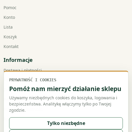
Pomoc
Konto
Lista
Koszyk
Kontakt
Informacje
Dostawa i płatności
Faktury VAT
PRYWATNOŚĆ I COOKIES
Pomóż nam mierzyć działanie sklepu
Zwroty i reklamacje
Używamy niezbędnych cookies do koszyka, logowania i
Regulamin
bezpieczeństwa. Analitykę włączymy tylko po Twojej
Polityka prywatności
zgodzie.
Polityka cookies
Tylko niezbędne