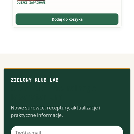
wariantów.
OLEJKI ZAPACHOWE
Opcje
można
Dodaj do koszyka
wybrać
na
stronie
produktu
ZIELONY KLUB LAB
Notatki z naturalnego
laboratorium
Nowe surowce, receptury, aktualizacje i
praktyczne informacje.
Adres