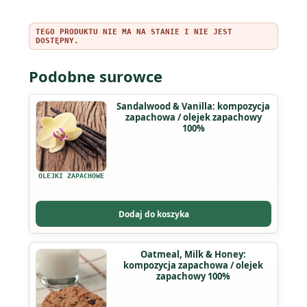
TEGO PRODUKTU NIE MA NA STANIE I NIE JEST
DOSTĘPNY.
Podobne surowce
Ten
Sandalwood & Vanilla: kompozycja
zapachowa / olejek zapachowy
produkt
100%
ma
wiele
wariantów.
OLEJKI ZAPACHOWE
Opcje
można
Dodaj do koszyka
wybrać
na
Ten
Oatmeal, Milk & Honey:
stronie
kompozycja zapachowa / olejek
produkt
produktu
zapachowy 100%
ma
wiele