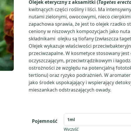
Olejek eteryczny z aksamitki (
Tagetes erect
kwitnących części rośliny i liści. Ma intensy
nutami zielonymi, owocowymi, nieco cierpkimi
zapachowa sprawia, że jest to olejek rzadko 
ceniony w niszowych kompozycjach jako nuta 
składnikami olejku są tiofany (zwłaszcza tage
Olejek wykazuje właściwości przeciwbakteryj
przeciwzapalne. W kosmetyce stosowany jest 
oczyszczającym, przeciwtrądzikowym i łagod
ostrożności ze względu na potencjalną fototo
tertionu) oraz ryzyko podrażnień. W aromatera
jako środek uspokajający i wspierający deto
mieszankach odstraszających owady.
Pojemność
Wyczyść