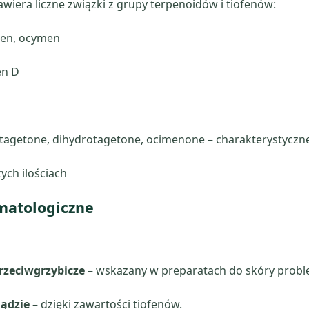
wiera liczne związki z grupy terpenoidów i tiofenów:
inen, ocymen
en D
 tagetone, dihydrotagetone, ocimenone – charakterystyczn
ych ilościach
matologiczne
przeciwgrzybicze
– wskazany w preparatach do skóry probl
iądzie
– dzięki zawartości tiofenów.