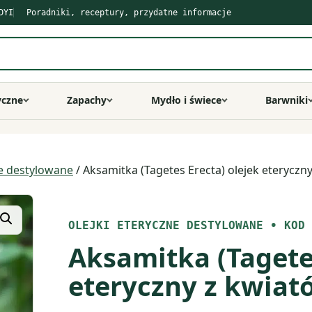
DYI
Poradniki, receptury, przydatne informacje
yczne
Zapachy
Mydło i świece
Barwniki
ne destylowane
/ Aksamitka (Tagetes Erecta) olejek eteryczn
OLEJKI ETERYCZNE DESTYLOWANE
•
KOD 
Aksamitka (Tagetes
eteryczny z kwiat