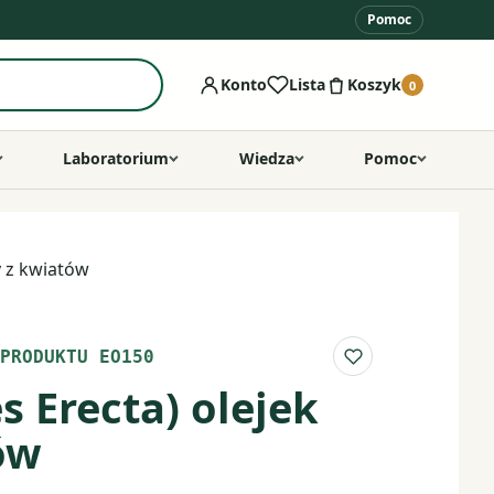
Pomoc
Konto
Lista
Koszyk
0
Laboratorium
Wiedza
Pomoc
y z kwiatów
PRODUKTU EO150
Do listy ulubio
 Erecta) olejek
ów