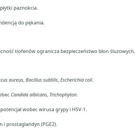
płytki paznokcia.
ndencją do pękania.
becność tiofenów ogranicza bezpieczeństwo błon śluzowych.
ccus aureus
,
Bacillus subtilis
,
Escherichia coli
.
wobec
Candida albicans
,
Trichophyton
.
potencjał wobec wirusa grypy i HSV-1.
 i prostaglandyn (PGE2).