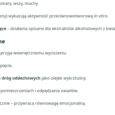
omary, wszy, muchy.
ofeny) wykazują aktywność przeciwnowotworową in vitro.
ące
– działania opisane dla ekstraktów alkoholowych z kwi
ne
sprzyja wewnętrznemu wyciszeniu.
pięcie.
ch dróg oddechowych
jako olejek wykrztuśny.
 pomieszczeniach i odpędzania owadów.
znie – przywraca równowagę emocjonalną.