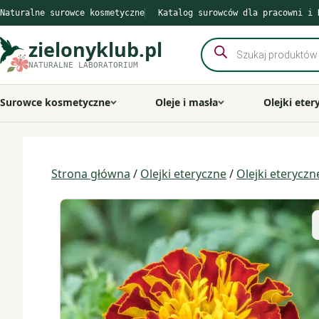
Przejdź
Naturalne surowce kosmetyczne
Katalog surowców dla pracowni i 
do
treści
zielonyklub.pl
Wyszukiwarka
produktów
NATURALNE LABORATORIUM
Surowce kosmetyczne
Oleje i masła
Olejki eter
Strona główna
/
Olejki eteryczne
/
Olejki eterycz