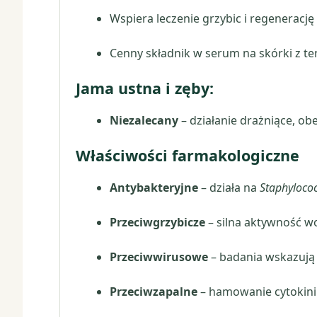
Wspiera leczenie grzybic i regenerację 
Cenny składnik w serum na skórki z te
Jama ustna i zęby:
Niezalecany
– działanie drażniące, o
Właściwości farmakologiczne
Antybakteryjne
– działa na
Staphyloco
Przeciwgrzybicze
– silna aktywność 
Przeciwwirusowe
– badania wskazują 
Przeciwzapalne
– hamowanie cytokinin