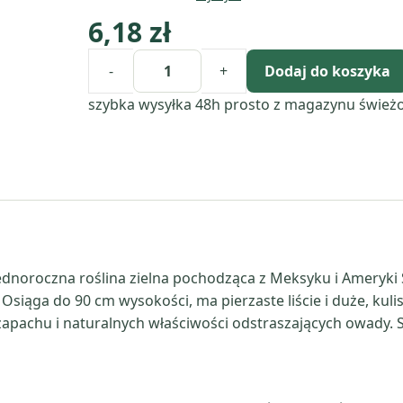
6,18
zł
-
+
Dodaj do koszyka
ilość
Aksamitka
szybka wysyłka 48h
prosto z magazynu
śwież
(Tagetes
Erecta)
olejek
eteryczny
z
kwiatów
 jednoroczna roślina zielna pochodząca z Meksyku i Ameryk
Osiąga do 90 cm wysokości, ma pierzaste liście i duże, kuli
pachu i naturalnych właściwości odstraszających owady. Sur