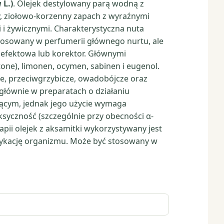
a
L.)
. Olejek destylowany parą wodną z
wny, ziołowo-korzenny zapach z wyraźnymi
 i żywicznymi. Charakterystyczna nuta
stosowany w perfumerii głównego nurtu, ale
efektowa lub korektor. Głównymi
tone), limonen, ocymen, sabinen i eugenol.
ne, przeciwgrzybicze, owadobójcze oraz
głównie w preparatach o działaniu
zącym, jednak jego użycie wymaga
ksyczność (szczególnie przy obecności α-
pii olejek z aksamitki wykorzystywany jest
ksykację organizmu. Może być stosowany w