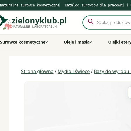
Przejdź
Naturalne surowce kosmetyczne
Katalog surowców dla pracowni i 
do
treści
zielonyklub.pl
Wyszukiwarka
produktów
NATURALNE LABORATORIUM
Surowce kosmetyczne
Oleje i masła
Olejki eter
Strona główna
/
Mydło i świece
/
Bazy do wyrobu