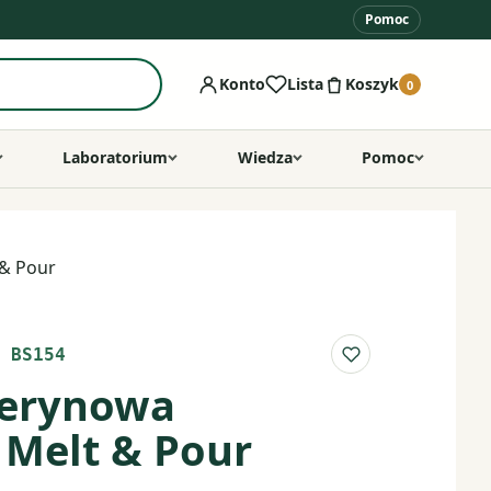
Pomoc
Konto
Lista
Koszyk
0
Laboratorium
Wiedza
Pomoc
 & Pour
 BS154
Do listy ulubio
cerynowa
Melt & Pour