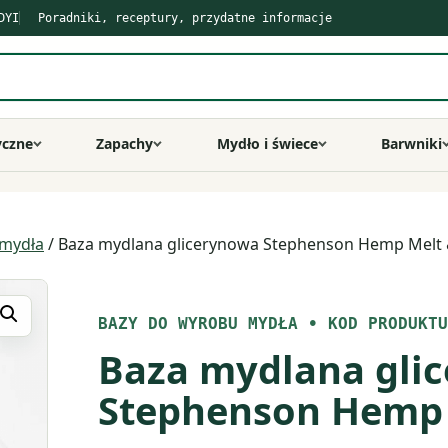
DYI
Poradniki, receptury, przydatne informacje
yczne
Zapachy
Mydło i świece
Barwniki
 mydła
/ Baza mydlana glicerynowa Stephenson Hemp Melt
BAZY DO WYROBU MYDŁA
•
KOD PRODUKTU
Baza mydlana gli
Stephenson Hemp 