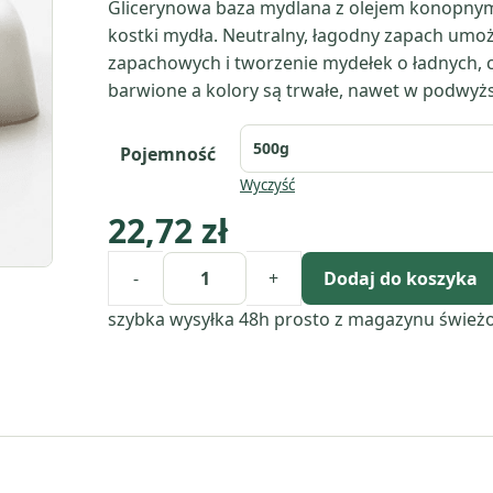
Glicerynowa baza mydlana z olejem konopnym
kostki mydła. Neutralny, łagodny zapach umoż
zapachowych i tworzenie mydełek o ładnych, 
barwione a kolory są trwałe, nawet w podwyż
Pojemność
Wyczyść
22,72
zł
-
+
Dodaj do koszyka
ilość
Baza
szybka wysyłka 48h
prosto z magazynu
śwież
mydlana
glicerynowa
Stephenson
Hemp
Melt
&