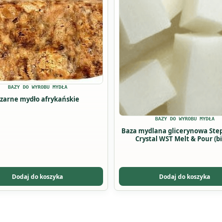
ma
wiele
ów.
wariantów.
Opcje
można
wybrać
na
BAZY DO WYROBU MYDŁA
stronie
zarne mydło afrykańskie
u
produktu
BAZY DO WYROBU MYDŁA
Baza mydlana glicerynowa St
Crystal WST Melt & Pour (bi
Dodaj do koszyka
Dodaj do koszyka