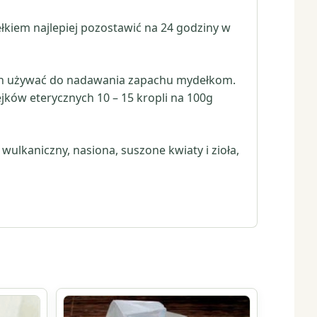
kiem najlepiej pozostawić na 24 godziny w
 ich używać do nadawania zapachu mydełkom.
jków eterycznych 10 – 15 kropli na 100g
ulkaniczny, nasiona, suszone kwiaty i zioła,
Ten
produkt