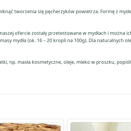
niknąć tworzenia się pęcherzyków powietrza. Formę z mydeł
w naszej ofercie zostały przetestowane w mydłach i można
sy mydła (ok. 16 – 20 kropli na 100g). Dla naturalnych ole
, np. masła kosmetyczne, oleje, mleko w proszku, popiół w
Ten
produkt