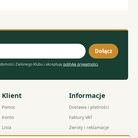
Dołącz
domości Zielonego Klubu i akceptuję
politykę prywatności
.
Klient
Informacje
Pomoc
Dostawa i płatności
Konto
Faktury VAT
Lista
Zwroty i reklamacje
Koszyk
Regulamin