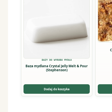
ma
ma
wiele
wiele
wariantów.
wariant
Opcje
Opcje
można
można
wybrać
wybrać
na
na
stronie
stronie
C
produktu
produkt
BAZY DO WYROBU MYDŁA
Baza mydlana Crystal Jelly Melt & Pour
(Stephenson)
Dodaj do koszyka