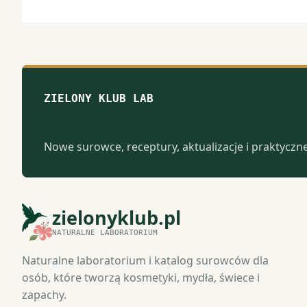
ZIELONY KLUB LAB
Notatki z naturalnego 
Nowe surowce, receptury, aktualizacje i praktyczn
zielonyklub.pl
NATURALNE LABORATORIUM
Naturalne laboratorium i katalog surowców dla
osób, które tworzą kosmetyki, mydła, świece i
zapachy.