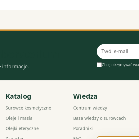
Adres
laboratorium
e-
mail
Chcę otrzymywać wia
e informacje.
Katalog
Wiedza
Surowce kosmetyczne
Centrum wiedzy
Oleje i masła
Baza wiedzy o surowcach
Olejki eteryczne
Poradniki
Zapachy
FAQ