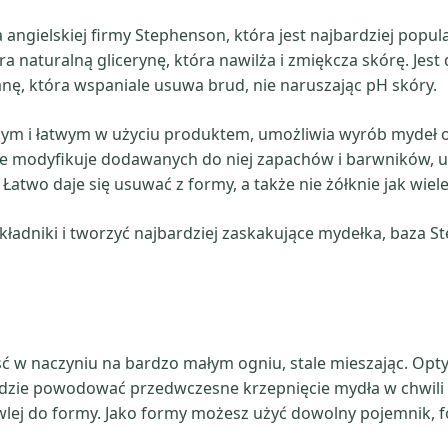
Pour
angielskiej firmy Stephenson, która jest najbardziej popul
a naturalną glicerynę, która nawilża i zmiękcza skórę. Jest 
nę, która wspaniale usuwa brud, nie naruszając pH skóry.
m i łatwym w użyciu produktem, umożliwia wyrób mydeł o 
ie modyfikuje dodawanych do niej zapachów i barwników, u
atwo daje się usuwać z formy, a także nie żółknie jak wiele
kładniki i tworzyć najbardziej zaskakujące mydełka, baza St
uść w naczyniu na bardzo małym ogniu, stale mieszając. Op
będzie powodować przedwczesne krzepnięcie mydła w chwili
 wlej do formy. Jako formy możesz użyć dowolny pojemnik, f