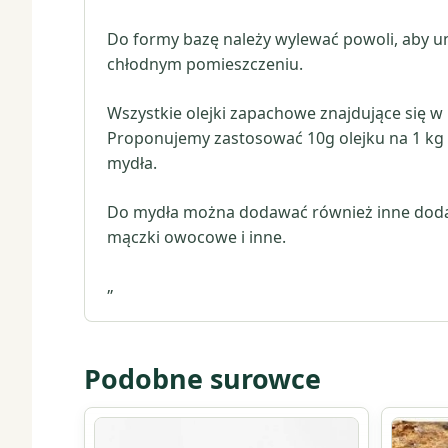
Do formy bazę należy wylewać powoli, aby u
chłodnym pomieszczeniu.
Wszystkie olejki zapachowe znajdujące się 
Proponujemy zastosować 10g olejku na 1 kg ma
mydła.
Do mydła można dodawać również inne dodatki
mączki owocowe i inne.
„
Podobne surowce
Ten
Ten
produkt
produkt