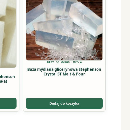
ma
wiele
wariantów.
Opcje
można
wybrać
na
stronie
BAZY DO WYROBU MYDŁA
produktu
Baza mydlana glicerynowa Stephenson
Crystal ST Melt & Pour
ephenson
ała)
Dodaj do koszyka