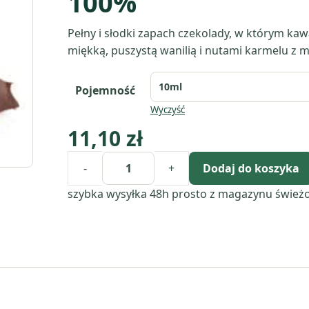
100%
Pełny i słodki zapach czekolady, w którym kawa
miękką, puszystą wanilią i nutami karmelu z 
Pojemność
Wyczyść
11,10
zł
-
+
Dodaj do koszyka
ilość
Dark
szybka wysyłka 48h
prosto z magazynu
śwież
Chocolate:
kompozycja
zapachowa
/
olejek
zapachowy