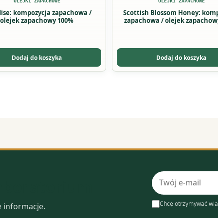
OLEJKI ZAPACHOWE
OLEJKI ZAPACHOWE
ise: kompozycja zapachowa /
Scottish Blossom Honey: kom
olejek zapachowy 100%
zapachowa / olejek zapachow
Dodaj do koszyka
Dodaj do koszyka
Adres
laboratorium
e-
mail
Chcę otrzymywać wia
e informacje.