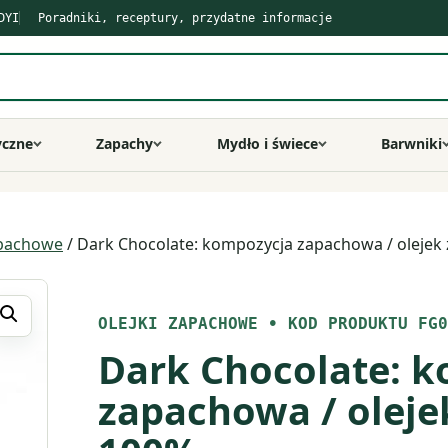
DYI
Poradniki, receptury, przydatne informacje
yczne
Zapachy
Mydło i świece
Barwniki
apachowe
/ Dark Chocolate: kompozycja zapachowa / oleje
OLEJKI ZAPACHOWE
•
KOD PRODUKTU FG0
Dark Chocolate: 
zapachowa / olej