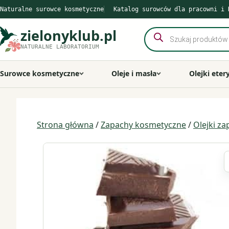
Przejdź
Naturalne surowce kosmetyczne
Katalog surowców dla pracowni i 
do
treści
zielonyklub.pl
Wyszukiwarka
produktów
NATURALNE LABORATORIUM
Surowce kosmetyczne
Oleje i masła
Olejki eter
Strona główna
/
Zapachy kosmetyczne
/
Olejki z