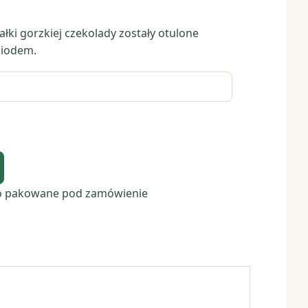
łki gorzkiej czekolady zostały otulone
miodem.
o pakowane pod zamówienie