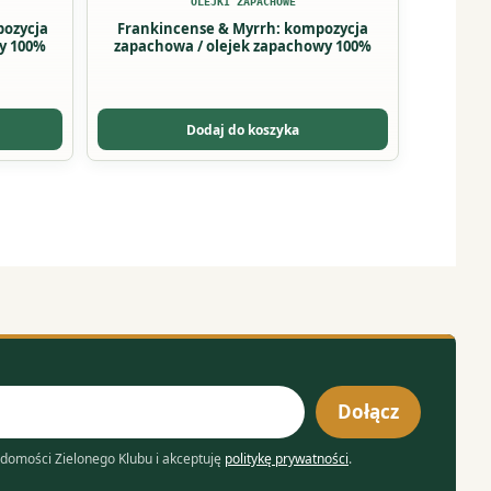
OLEJKI ZAPACHOWE
pozycja
Frankincense & Myrrh: kompozycja
y 100%
zapachowa / olejek zapachowy 100%
Dodaj do koszyka
Dołącz
domości Zielonego Klubu i akceptuję
politykę prywatności
.