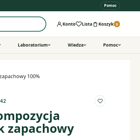
Pomoc
Konto
Lista
Koszyk
0
Laboratorium
Wiedza
Pomoc
k zapachowy 100%
42
Do listy ulubio
kompozycja
ek zapachowy