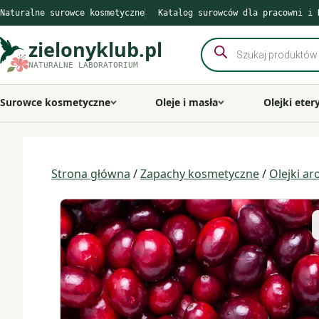
Przejdź
Naturalne surowce kosmetyczne
Katalog surowców dla pracowni i 
do
treści
zielonyklub.pl
Wyszukiwarka
produktów
NATURALNE LABORATORIUM
Surowce kosmetyczne
Oleje i masła
Olejki eter
Strona główna
/
Zapachy kosmetyczne
/
Olejki a