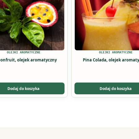
ów.
u
OLEJKI AROMATYCZNE
OLEJKI AROMATYCZNE
ionfruit, olejek aromatyczny
Pina Colada, olejek aromat
Dodaj do koszyka
Dodaj do koszyka