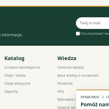
Adres
laboratorium
e-
mail
Chcę otrzymywać wia
e informacje.
Katalog
Wiedza
Surowce kosmetyczne
Centrum wiedzy
Oleje i masła
Baza wiedzy o surowcach
Olejki eteryczne
Poradniki
Zapachy
FAQ
PRYWATNOŚĆ I C
Biblioteka receptur
Pomóż nam 
Słownik terminów