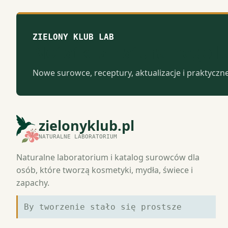
ZIELONY KLUB LAB
Notatki z naturalnego 
Nowe surowce, receptury, aktualizacje i praktyczn
zielonyklub.pl
NATURALNE LABORATORIUM
Naturalne laboratorium i katalog surowców dla
osób, które tworzą kosmetyki, mydła, świece i
zapachy.
By tworzenie stało się prostsze