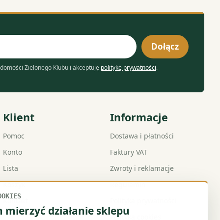
Dołącz
domości Zielonego Klubu i akceptuję
politykę prywatności
.
Klient
Informacje
Pomoc
Dostawa i płatności
Konto
Faktury VAT
Lista
Zwroty i reklamacje
Koszyk
Regulamin
OOKIES
Kontakt
Polityka prywatności
mierzyć działanie sklepu
Polityka cookies