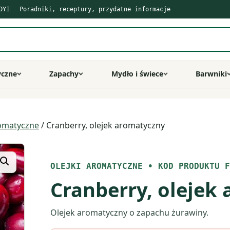
DYI
Poradniki, receptury, przydatne informacje
yczne
Zapachy
Mydło i świece
Barwniki
romatyczne
/ Cranberry, olejek aromatyczny
OLEJKI AROMATYCZNE
•
KOD PRODUKTU F
Cranberry, olejek
Olejek aromatyczny o zapachu żurawiny.