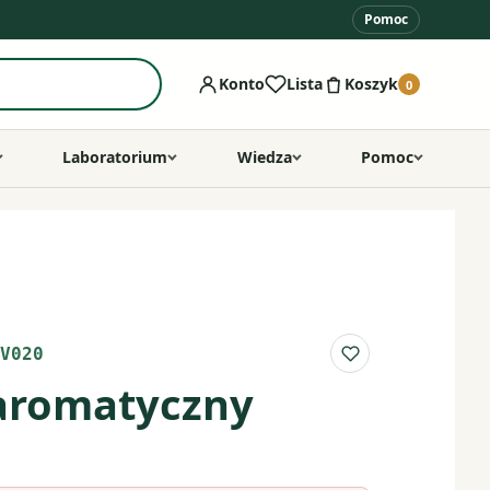
Pomoc
Konto
Lista
Koszyk
0
Laboratorium
Wiedza
Pomoc
V020
Do listy ulubio
 aromatyczny