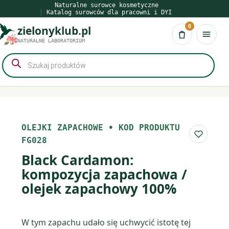
Przejdź
Naturalne surowce kosmetyczne
Katalog surowców dla pracowni i DYI
do
0
zielonyklub.pl
treści
Koszyk
NATURALNE LABORATORIUM
Wyszukiwarka
produktów
OLEJKI ZAPACHOWE
•
KOD PRODUKTU
Do list
FG028
Black Cardamon:
kompozycja zapachowa /
olejek zapachowy 100%
W tym zapachu udało się uchwycić istotę tej