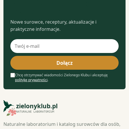
Notatki z naturalnego
laboratorium
Nowe surowce, receptury, aktualizacje i
praktyczne informacje.
Adres
e-
mail
Dołącz
Chcę otrzymywać wiadomości Zielonego Klubu i akceptuję
politykę prywatności
.
zielonyklub.pl
NATURALNE LABORATORIUM
Naturalne laboratorium i katalog surowców dla osób,