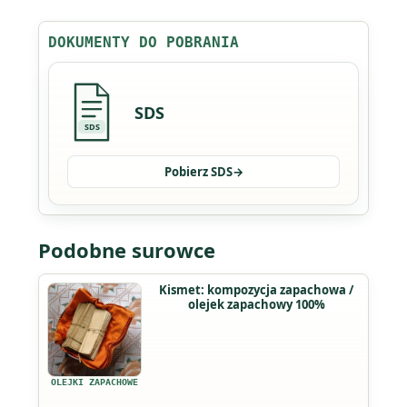
DOKUMENTY DO POBRANIA
SDS
SDS
Pobierz SDS
→
Podobne surowce
Ten
Kismet: kompozycja zapachowa /
olejek zapachowy 100%
produkt
ma
wiele
wariantów.
OLEJKI ZAPACHOWE
Opcje