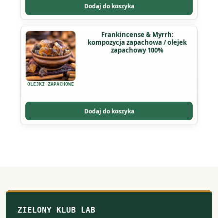
Dodaj do koszyka
wybrać
na
Ten
Frankincense & Myrrh:
stronie
kompozycja zapachowa / olejek
produkt
produktu
zapachowy 100%
ma
wiele
wariantów.
OLEJKI ZAPACHOWE
Opcje
można
Dodaj do koszyka
wybrać
na
stronie
produktu
ZIELONY KLUB LAB