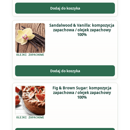
można
Dodaj do koszyka
wybrać
na
Ten
Sandalwood & Vanilla: kompozycja
stronie
zapachowa / olejek zapachowy
produkt
produktu
100%
ma
wiele
wariantów.
OLEJKI ZAPACHOWE
Opcje
można
Dodaj do koszyka
wybrać
na
Ten
Fig & Brown Sugar: kompozycja
stronie
zapachowa / olejek zapachowy
produkt
produktu
100%
ma
wiele
wariantów.
OLEJKI ZAPACHOWE
Opcje
można