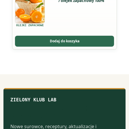
/ olejek zapachowy 100%
produkt
produktu
ma
wiele
wariantów.
OLEJKI ZAPACHOWE
Opcje
można
Dodaj do koszyka
wybrać
na
stronie
produktu
ZIELONY KLUB LAB
Notatki z naturalnego
laboratorium
Nowe surowce, receptury, aktualizacje i