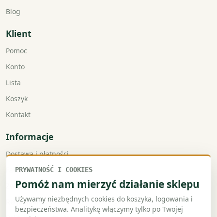
Blog
Klient
Pomoc
Konto
Lista
Koszyk
Kontakt
Informacje
Dostawa i płatności
Faktury VAT
PRYWATNOŚĆ I COOKIES
Pomóż nam mierzyć działanie sklepu
Zwroty i reklamacje
Używamy niezbędnych cookies do koszyka, logowania i
Regulamin
bezpieczeństwa. Analitykę włączymy tylko po Twojej