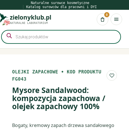
Przejdź
Naturalne surowce kosmetyczne
Katalog surowców dla pracowni i DYI
do
0
zielonyklub.pl
treści
Koszyk
NATURALNE LABORATORIUM
Wyszukiwarka
produktów
OLEJKI ZAPACHOWE
•
KOD PRODUKTU
Do list
FG043
Mysore Sandalwood:
kompozycja zapachowa /
olejek zapachowy 100%
Bogaty, kremowy zapach drzewa sandałowego