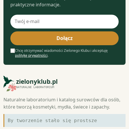
praktyczne informacje.
Adres
e-
mail
Dołącz
Chcę otrzymywać wiadomości Zielonego Klubu i akceptuję
politykę prywatności
.
zielonyklub.pl
NATURALNE LABORATORIUM
Naturalne laboratorium i katalog surowców dla osób,
które tworzą kosmetyki, mydła, świece i zapachy.
By tworzenie stało się prostsze