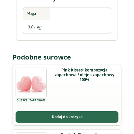
Waga
0,01 kg
Podobne surowce
Ten
Pink Kisses: kompozycja
zapachowa / olejek zapachowy
produkt
100%
ma
wiele
wariantów.
OLEJKI ZAPACHOWE
Opcje
można
Dodaj do koszyka
wybrać
na
Ten