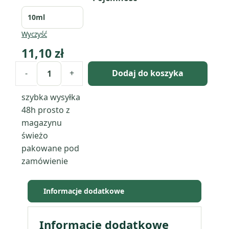
Wyczyść
11,10
zł
-
+
Dodaj do koszyka
ilość
Mysore
szybka wysyłka
Sandalwood:
48h
prosto z
kompozycja
magazynu
zapachowa
świeżo
/
pakowane pod
olejek
zamówienie
zapachowy
100%
Informacje dodatkowe
Informacje dodatkowe