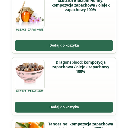
Scottish Blossom Honey:
stronie
kompozycja zapachowa / olejek
produkt
produktu
zapachowy 100%
ma
wiele
wariantów.
OLEJKI ZAPACHOWE
Opcje
można
Dodaj do koszyka
wybrać
na
Ten
Dragonsblood: kompozycja
stronie
zapachowa / olejek zapachowy
produkt
produktu
100%
ma
wiele
wariantów.
OLEJKI ZAPACHOWE
Opcje
można
Dodaj do koszyka
wybrać
na
Ten
Tangerine: kompozycja zapachowa
stronie