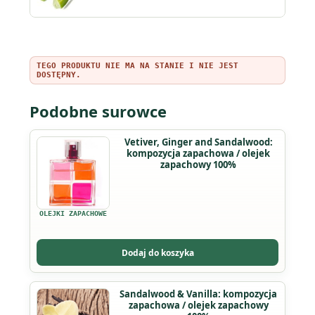
TEGO PRODUKTU NIE MA NA STANIE I NIE JEST
DOSTĘPNY.
Podobne surowce
Vetiver, Ginger and Sandalwood:
kompozycja zapachowa / olejek
zapachowy 100%
OLEJKI ZAPACHOWE
Dodaj do koszyka
Ten
Sandalwood & Vanilla: kompozycja
zapachowa / olejek zapachowy
produkt