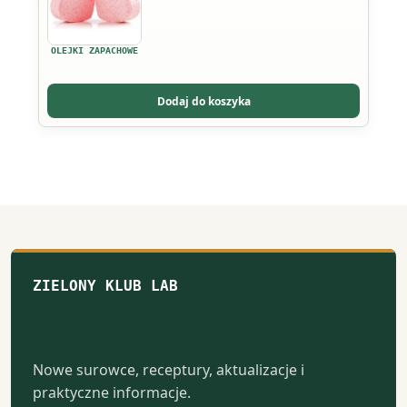
wiele
wariantów.
OLEJKI ZAPACHOWE
Opcje
można
Dodaj do koszyka
wybrać
na
stronie
produktu
ZIELONY KLUB LAB
Notatki z naturalnego
laboratorium
Nowe surowce, receptury, aktualizacje i
praktyczne informacje.