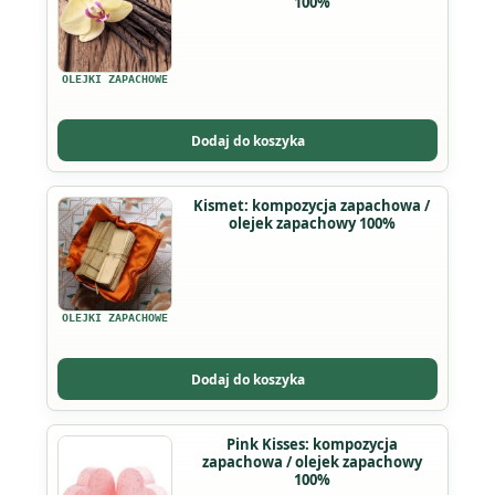
100%
ma
wiele
wariantów.
OLEJKI ZAPACHOWE
Opcje
można
Dodaj do koszyka
wybrać
na
Ten
Kismet: kompozycja zapachowa /
stronie
olejek zapachowy 100%
produkt
produktu
ma
wiele
wariantów.
OLEJKI ZAPACHOWE
Opcje
można
Dodaj do koszyka
wybrać
na
Ten
Pink Kisses: kompozycja
stronie
zapachowa / olejek zapachowy
produkt
produktu
100%
ma