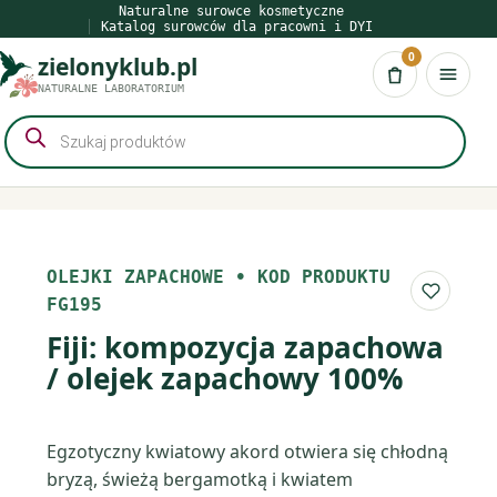
Przejdź
Naturalne surowce kosmetyczne
Katalog surowców dla pracowni i DYI
do
0
zielonyklub.pl
treści
Koszyk
NATURALNE LABORATORIUM
Wyszukiwarka
produktów
OLEJKI ZAPACHOWE
•
KOD PRODUKTU
Do list
FG195
Fiji: kompozycja zapachowa
/ olejek zapachowy 100%
Egzotyczny kwiatowy akord otwiera się chłodną
bryzą, świeżą bergamotką i kwiatem