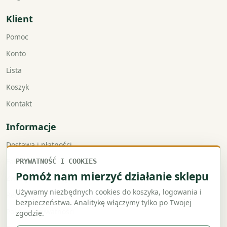
Klient
Pomoc
Konto
Lista
Koszyk
Kontakt
Informacje
Dostawa i płatności
Faktury VAT
PRYWATNOŚĆ I COOKIES
Pomóż nam mierzyć działanie sklepu
Zwroty i reklamacje
Używamy niezbędnych cookies do koszyka, logowania i
Regulamin
bezpieczeństwa. Analitykę włączymy tylko po Twojej
Polityka prywatności
zgodzie.