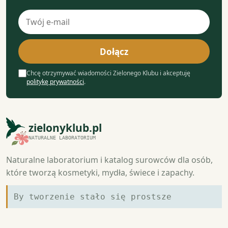
Adres
e-
mail
Dołącz
Chcę otrzymywać wiadomości Zielonego Klubu i akceptuję
politykę prywatności
.
zielonyklub.pl
NATURALNE LABORATORIUM
Naturalne laboratorium i katalog surowców dla osób,
które tworzą kosmetyki, mydła, świece i zapachy.
By tworzenie stało się prostsze