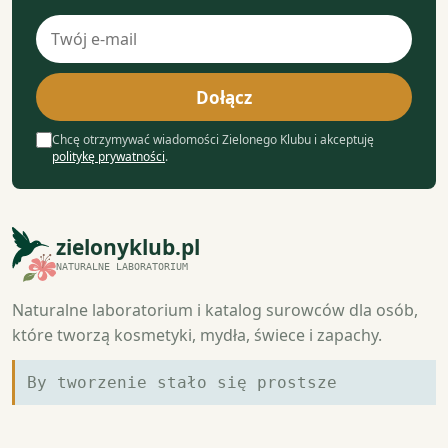
Adres
e-
mail
Dołącz
Chcę otrzymywać wiadomości Zielonego Klubu i akceptuję
politykę prywatności
.
zielonyklub.pl
NATURALNE LABORATORIUM
Naturalne laboratorium i katalog surowców dla osób,
które tworzą kosmetyki, mydła, świece i zapachy.
By tworzenie stało się prostsze