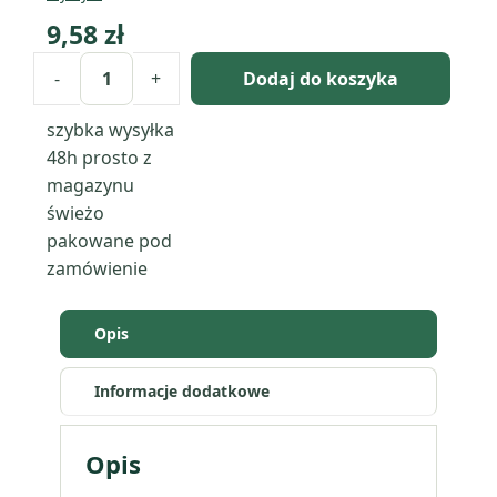
9,58
zł
-
+
Dodaj do koszyka
ilość
Fiołkowy
szybka wysyłka
tulipan
48h
prosto z
-
magazynu
pigment
świeżo
perłowy
pakowane pod
zamówienie
Opis
Informacje dodatkowe
Opis