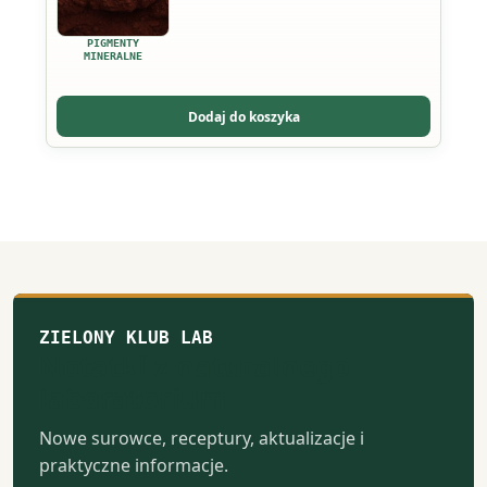
wiele
wariantów.
PIGMENTY
Opcje
MINERALNE
można
wybrać
Dodaj do koszyka
na
stronie
produktu
ZIELONY KLUB LAB
Notatki z naturalnego
laboratorium
Nowe surowce, receptury, aktualizacje i
praktyczne informacje.