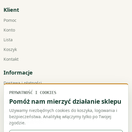
Klient
Pomoc
Konto
Lista
Koszyk
Kontakt
Informacje
Dostawa i płatności
Faktury VAT
PRYWATNOŚĆ I COOKIES
Pomóż nam mierzyć działanie sklepu
Zwroty i reklamacje
Używamy niezbędnych cookies do koszyka, logowania i
Regulamin
bezpieczeństwa. Analitykę włączymy tylko po Twojej
Polityka prywatności
zgodzie.
Polityka cookies