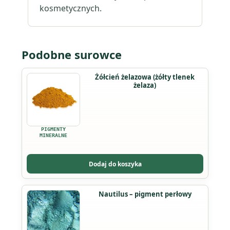
kosmetycznych.
Podobne surowce
Ten
Żółcień żelazowa (żółty tlenek
żelaza)
produkt
ma
wiele
wariantów.
PIGMENTY
Opcje
MINERALNE
można
wybrać
Dodaj do koszyka
na
stronie
Ten
Nautilus – pigment perłowy
produktu
produkt
ma
wiele