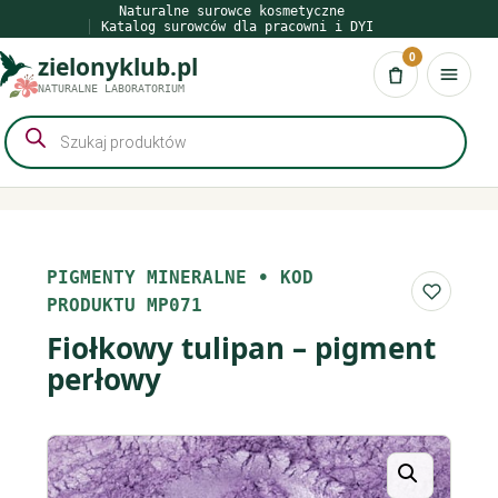
Przejdź
Naturalne surowce kosmetyczne
Katalog surowców dla pracowni i DYI
do
0
zielonyklub.pl
treści
Koszyk
NATURALNE LABORATORIUM
Wyszukiwarka
produktów
PIGMENTY MINERALNE
•
KOD
Do list
PRODUKTU MP071
Fiołkowy tulipan – pigment
perłowy