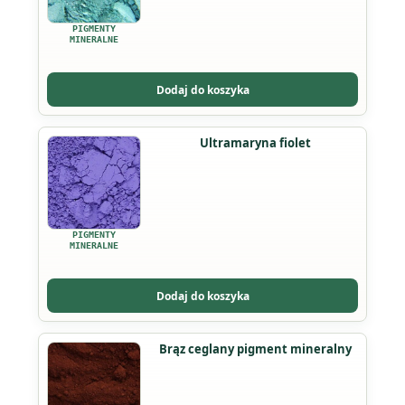
wariantów.
PIGMENTY
Opcje
MINERALNE
można
wybrać
Dodaj do koszyka
na
stronie
Ten
Ultramaryna fiolet
produktu
produkt
ma
wiele
wariantów.
PIGMENTY
Opcje
MINERALNE
można
wybrać
Dodaj do koszyka
na
stronie
Ten
Brąz ceglany pigment mineralny
produktu
produkt
ma