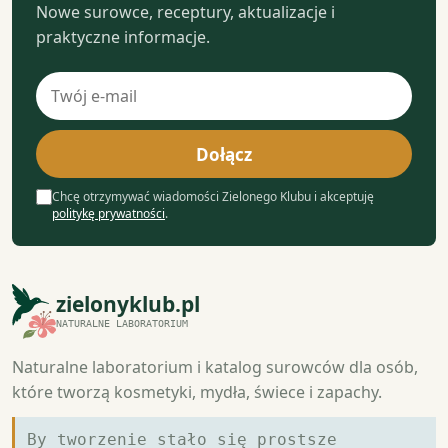
Nowe surowce, receptury, aktualizacje i
praktyczne informacje.
Adres
e-
mail
Dołącz
Chcę otrzymywać wiadomości Zielonego Klubu i akceptuję
politykę prywatności
.
zielonyklub.pl
NATURALNE LABORATORIUM
Naturalne laboratorium i katalog surowców dla osób,
które tworzą kosmetyki, mydła, świece i zapachy.
By tworzenie stało się prostsze