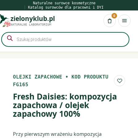
Przejdź
Naturalne surowce kosmetyczne
Katalog surowców dla pracowni i DYI
do
0
zielonyklub.pl
treści
Koszyk
NATURALNE LABORATORIUM
Wyszukiwarka
produktów
OLEJKI ZAPACHOWE
•
KOD PRODUKTU
Do list
FG165
Fresh Daisies: kompozycja
zapachowa / olejek
zapachowy 100%
Przy pierwszym wrażeniu kompozycja