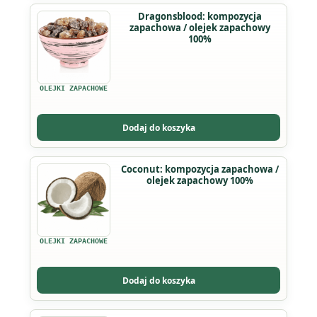
na
Ten
Dragonsblood: kompozycja
stronie
zapachowa / olejek zapachowy
produkt
produktu
100%
ma
wiele
wariantów.
OLEJKI ZAPACHOWE
Opcje
można
Dodaj do koszyka
wybrać
na
Ten
Coconut: kompozycja zapachowa /
stronie
olejek zapachowy 100%
produkt
produktu
ma
wiele
wariantów.
OLEJKI ZAPACHOWE
Opcje
można
Dodaj do koszyka
wybrać
na