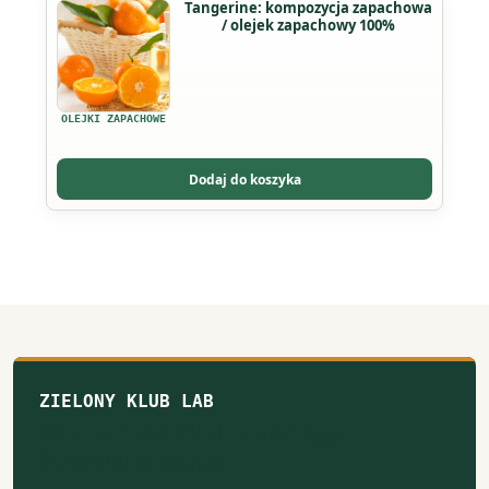
Ten
Tangerine: kompozycja zapachowa
stronie
/ olejek zapachowy 100%
produkt
produktu
ma
wiele
wariantów.
OLEJKI ZAPACHOWE
Opcje
można
Dodaj do koszyka
wybrać
na
stronie
produktu
ZIELONY KLUB LAB
Notatki z naturalnego
laboratorium