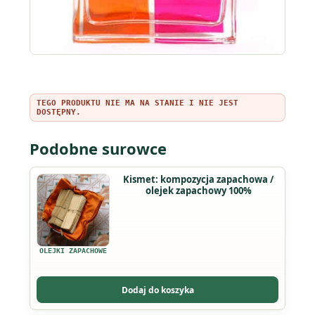
TEGO PRODUKTU NIE MA NA STANIE I NIE JEST
DOSTĘPNY.
Podobne surowce
Ten
Kismet: kompozycja zapachowa /
olejek zapachowy 100%
produkt
ma
wiele
wariantów.
OLEJKI ZAPACHOWE
Opcje
można
Dodaj do koszyka
wybrać