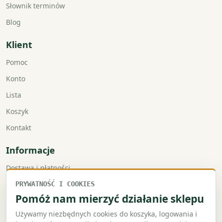
Słownik terminów
Blog
Klient
Pomoc
Konto
Lista
Koszyk
Kontakt
Informacje
Dostawa i płatności
Faktury VAT
PRYWATNOŚĆ I COOKIES
Pomóż nam mierzyć działanie sklepu
Zwroty i reklamacje
Używamy niezbędnych cookies do koszyka, logowania i
Regulamin