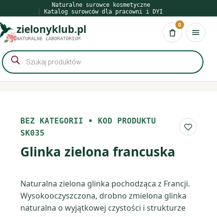
Przejdź
Naturalne surowce kosmetyczne
Katalog surowców dla pracowni i DYI
do
0
zielonyklub.pl
treści
Koszyk
NATURALNE LABORATORIUM
Wyszukiwarka
produktów
BEZ KATEGORII
•
KOD PRODUKTU
Do list
SK035
Glinka zielona francuska
Naturalna zielona glinka pochodząca z Francji.
Wysokooczyszczona, drobno zmielona glinka
naturalna o wyjątkowej czystości i strukturze