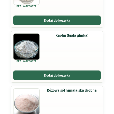
wariantów.
BEZ KATEGORII
Opcje
można
Dodaj do koszyka
wybrać
na
Ten
Kaolin (biała glinka)
stronie
produkt
produktu
ma
wiele
wariantów.
BEZ KATEGORII
Opcje
można
Dodaj do koszyka
wybrać
na
Różowa sól himalajska drobna
stronie
produktu