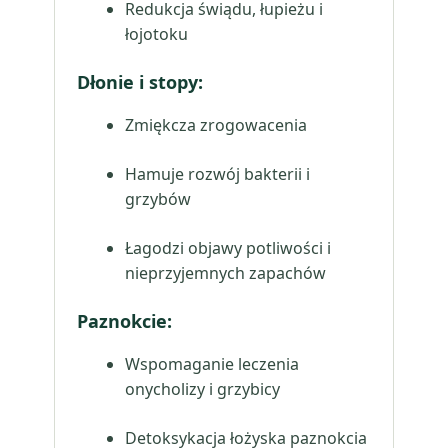
Redukcja świądu, łupieżu i
łojotoku
Dłonie i stopy:
Zmiękcza zrogowacenia
Hamuje rozwój bakterii i
grzybów
Łagodzi objawy potliwości i
nieprzyjemnych zapachów
Paznokcie:
Wspomaganie leczenia
onycholizy i grzybicy
Detoksykacja łożyska paznokcia