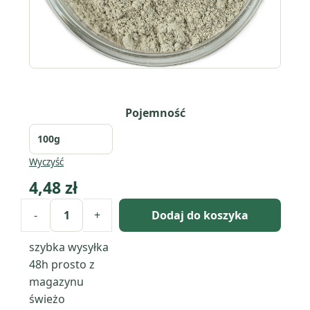
Pojemność
Wyczyść
4,48
zł
-
+
Dodaj do koszyka
ilość
Glinka
szybka wysyłka
zielona
48h
prosto z
francuska
magazynu
świeżo