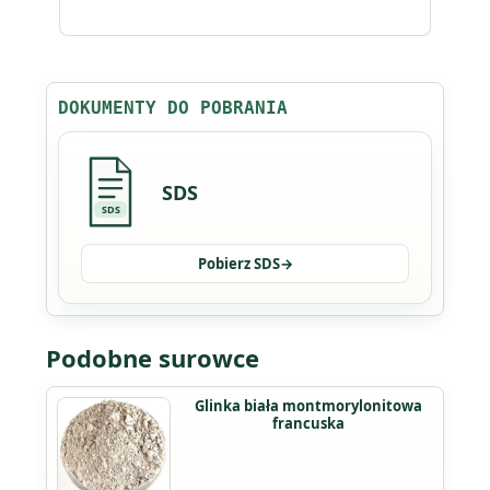
DOKUMENTY DO POBRANIA
SDS
SDS
Pobierz SDS
→
Podobne surowce
Ten
Glinka biała montmorylonitowa
francuska
produkt
ma
wiele