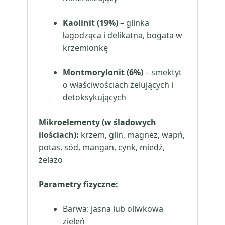
Kaolinit (19%)
– glinka
łagodząca i delikatna, bogata w
krzemionkę
Montmorylonit (6%)
– smektyt
o właściwościach żelujących i
detoksykujących
Mikroelementy (w śladowych
ilościach):
krzem, glin, magnez, wapń,
potas, sód, mangan, cynk, miedź,
żelazo
Parametry fizyczne:
Barwa: jasna lub oliwkowa
zieleń