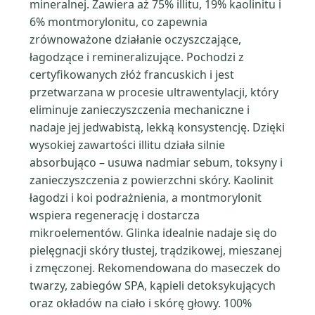
mineralnej. Zawiera aż 75% illitu, 19% kaolinitu i
6% montmorylonitu, co zapewnia
zrównoważone działanie oczyszczające,
łagodzące i remineralizujące. Pochodzi z
certyfikowanych złóż francuskich i jest
przetwarzana w procesie ultrawentylacji, który
eliminuje zanieczyszczenia mechaniczne i
nadaje jej jedwabistą, lekką konsystencję. Dzięki
wysokiej zawartości illitu działa silnie
absorbująco – usuwa nadmiar sebum, toksyny i
zanieczyszczenia z powierzchni skóry. Kaolinit
łagodzi i koi podrażnienia, a montmorylonit
wspiera regenerację i dostarcza
mikroelementów. Glinka idealnie nadaje się do
pielęgnacji skóry tłustej, trądzikowej, mieszanej
i zmęczonej. Rekomendowana do maseczek do
twarzy, zabiegów SPA, kąpieli detoksykujących
oraz okładów na ciało i skórę głowy. 100%