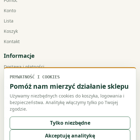
Pomoc
Konto
Lista
Koszyk
Kontakt
Informacje
Dostawa i płatności
Faktury VAT
PRYWATNOŚĆ I COOKIES
Pomóż nam mierzyć działanie sklepu
Zwroty i reklamacje
Używamy niezbędnych cookies do koszyka, logowania i
Regulamin
bezpieczeństwa. Analitykę włączymy tylko po Twojej
Polityka prywatności
zgodzie.
Polityka cookies
Tylko niezbędne
Akceptuję analitykę