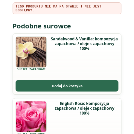
TEGO PRODUKTU NIE MA NA STANIE I NIE JEST
DOSTĘPNY.
Podobne surowce
Ten
Sandalwood & Vanilla: kompozycja
zapachowa / olejek zapachowy
produkt
100%
ma
wiele
wariantów.
OLEJKI ZAPACHOWE
Opcje
można
Dodaj do koszyka
wybrać
na
Ten
English Rose: kompozycja
stronie
zapachowa / olejek zapachowy
produkt
produktu
100%
ma
wiele
wariantów.
OLEJKI ZAPACHOWE