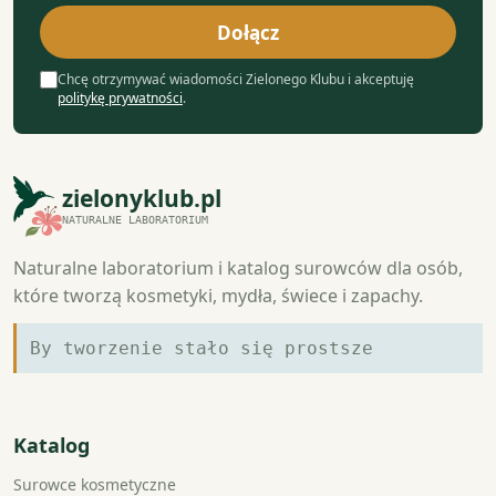
mail
Dołącz
Chcę otrzymywać wiadomości Zielonego Klubu i akceptuję
politykę prywatności
.
zielonyklub.pl
NATURALNE LABORATORIUM
Naturalne laboratorium i katalog surowców dla osób,
które tworzą kosmetyki, mydła, świece i zapachy.
By tworzenie stało się prostsze
Katalog
Surowce kosmetyczne