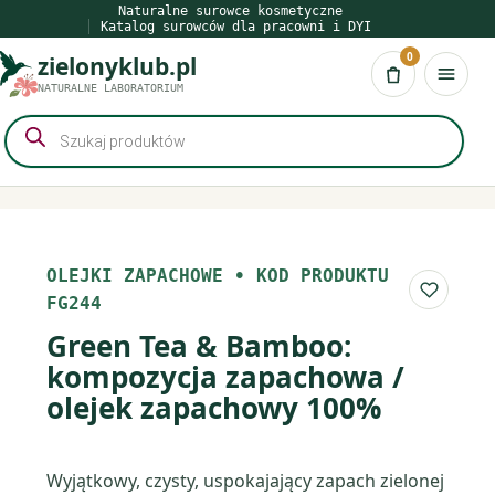
Przejdź
Naturalne surowce kosmetyczne
Katalog surowców dla pracowni i DYI
do
0
zielonyklub.pl
treści
Koszyk
NATURALNE LABORATORIUM
Wyszukiwarka
produktów
OLEJKI ZAPACHOWE
•
KOD PRODUKTU
Do list
FG244
Green Tea & Bamboo:
kompozycja zapachowa /
olejek zapachowy 100%
Wyjątkowy, czysty, uspokajający zapach zielonej