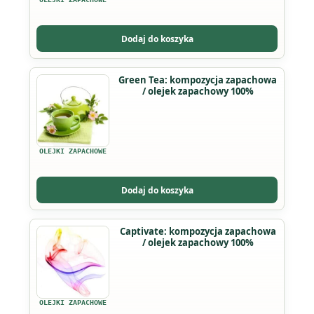
Opcje
można
Dodaj do koszyka
wybrać
na
Ten
Green Tea: kompozycja zapachowa
stronie
/ olejek zapachowy 100%
produkt
produktu
ma
wiele
wariantów.
OLEJKI ZAPACHOWE
Opcje
można
Dodaj do koszyka
wybrać
na
Captivate: kompozycja zapachowa
stronie
/ olejek zapachowy 100%
produktu
OLEJKI ZAPACHOWE