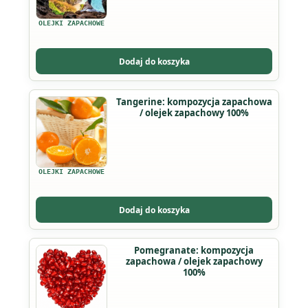
OLEJKI ZAPACHOWE
Dodaj do koszyka
Ten
Tangerine: kompozycja zapachowa
/ olejek zapachowy 100%
produkt
ma
wiele
wariantów.
OLEJKI ZAPACHOWE
Opcje
można
Dodaj do koszyka
wybrać
na
Ten
Pomegranate: kompozycja
stronie
zapachowa / olejek zapachowy
produkt
produktu
100%
ma
wiele