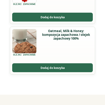
wariantów.
OLEJKI ZAPACHOWE
Opcje
można
Dodaj do koszyka
wybrać
na
Ten
Oatmeal, Milk & Honey:
stronie
kompozycja zapachowa / olejek
produkt
produktu
zapachowy 100%
ma
wiele
wariantów.
OLEJKI ZAPACHOWE
Opcje
można
Dodaj do koszyka
wybrać
na
stronie
produktu