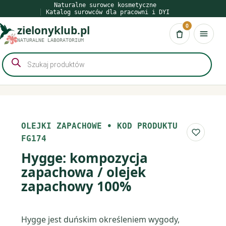
Przejdź
Naturalne surowce kosmetyczne
Katalog surowców dla pracowni i DYI
do
0
zielonyklub.pl
treści
Koszyk
NATURALNE LABORATORIUM
Wyszukiwarka
produktów
OLEJKI ZAPACHOWE
•
KOD PRODUKTU
Do list
FG174
Hygge: kompozycja
zapachowa / olejek
zapachowy 100%
Hygge jest duńskim określeniem wygody,