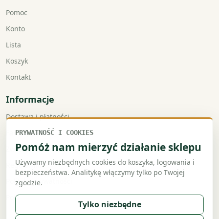
Pomoc
Konto
Lista
Koszyk
Kontakt
Informacje
Dostawa i płatności
Faktury VAT
PRYWATNOŚĆ I COOKIES
Pomóż nam mierzyć działanie sklepu
Zwroty i reklamacje
Używamy niezbędnych cookies do koszyka, logowania i
Regulamin
bezpieczeństwa. Analitykę włączymy tylko po Twojej
Polityka prywatności
zgodzie.
Polityka cookies
Tylko niezbędne