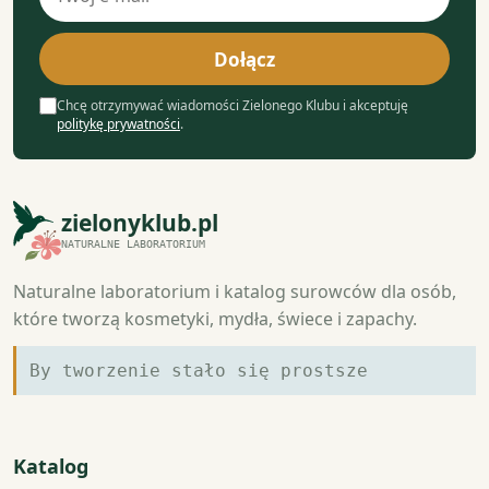
e-
mail
Dołącz
Chcę otrzymywać wiadomości Zielonego Klubu i akceptuję
politykę prywatności
.
zielonyklub.pl
NATURALNE LABORATORIUM
Naturalne laboratorium i katalog surowców dla osób,
które tworzą kosmetyki, mydła, świece i zapachy.
By tworzenie stało się prostsze
Katalog