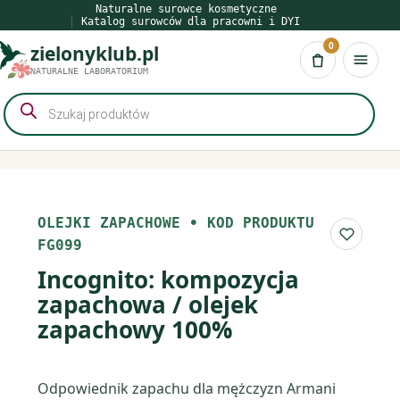
Przejdź
Naturalne surowce kosmetyczne
Katalog surowców dla pracowni i DYI
do
0
zielonyklub.pl
treści
Koszyk
NATURALNE LABORATORIUM
Wyszukiwarka
produktów
OLEJKI ZAPACHOWE
•
KOD PRODUKTU
Do list
FG099
Incognito: kompozycja
zapachowa / olejek
zapachowy 100%
Odpowiednik zapachu dla mężczyzn Armani