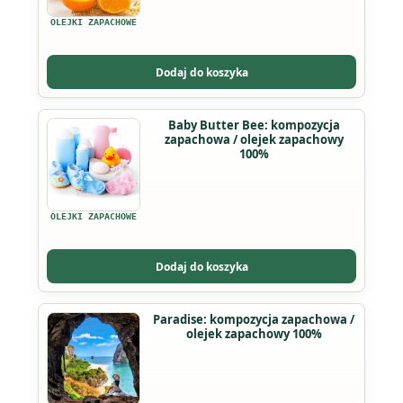
wariantów.
OLEJKI ZAPACHOWE
Opcje
można
Dodaj do koszyka
wybrać
na
Ten
Baby Butter Bee: kompozycja
stronie
zapachowa / olejek zapachowy
produkt
produktu
100%
ma
wiele
wariantów.
OLEJKI ZAPACHOWE
Opcje
można
Dodaj do koszyka
wybrać
na
Paradise: kompozycja zapachowa /
stronie
olejek zapachowy 100%
produktu