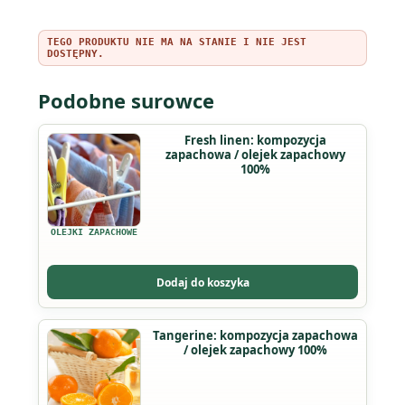
TEGO PRODUKTU NIE MA NA STANIE I NIE JEST
DOSTĘPNY.
Podobne surowce
Ten
Fresh linen: kompozycja
zapachowa / olejek zapachowy
produkt
100%
ma
wiele
wariantów.
OLEJKI ZAPACHOWE
Opcje
można
Dodaj do koszyka
wybrać
na
Ten
Tangerine: kompozycja zapachowa
stronie
/ olejek zapachowy 100%
produkt
produktu
ma
wiele