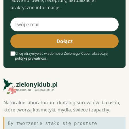
Nowe surowce, receptury, aktualizacje i
praktyczne informacje.
Adres
e-
mail
Dołącz
Chcę otrzymywać wiadomości Zielonego Klubu i akceptuję
politykę prywatności
.
zielonyklub.pl
NATURALNE LABORATORIUM
Naturalne laboratorium i katalog surowców dla osób,
które tworzą kosmetyki, mydła, świece i zapachy.
By tworzenie stało się prostsze