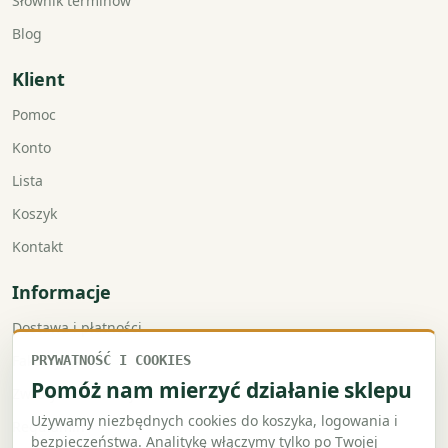
Słownik terminów
Blog
Klient
Pomoc
Konto
Lista
Koszyk
Kontakt
Informacje
Dostawa i płatności
Faktury VAT
PRYWATNOŚĆ I COOKIES
Pomóż nam mierzyć działanie sklepu
Zwroty i reklamacje
Używamy niezbędnych cookies do koszyka, logowania i
Regulamin
bezpieczeństwa. Analitykę włączymy tylko po Twojej