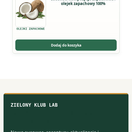
olejek zapachowy 100%
produkt
produktu
ma
wiele
wariantów.
OLEJKI ZAPACHOWE
Opcje
można
Dodaj do koszyka
wybrać
na
stronie
produktu
ZIELONY KLUB LAB
Notatki z naturalnego
laboratorium