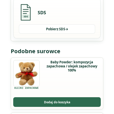
SDS
SDS
Pobierz SDS
→
Podobne surowce
Ten
Baby Powder: kompozycja
zapachowa / olejek zapachowy
produkt
100%
ma
wiele
wariantów.
OLEJKI ZAPACHOWE
Opcje
można
Dodaj do koszyka
wybrać
na