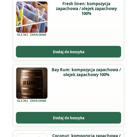
Ten
Fresh linen: kompozycja
stronie
zapachowa / olejek zapachowy
produkt
produktu
100%
ma
wiele
wariantów.
OLEJKI ZAPACHOWE
Opcje
można
Dodaj do koszyka
wybrać
na
Ten
Bay Rum: kompozycja zapachowa /
stronie
olejek zapachowy 100%
produkt
produktu
ma
wiele
wariantów.
OLEJKI ZAPACHOWE
Opcje
można
Dodaj do koszyka
wybrać
na
Ten
Coconut: kompozycja zapachowa /
stronie