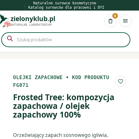
Przejdź
Naturalne surowce kosmetyczne
Katalog surowców dla pracowni i DYI
do
0
zielonyklub.pl
treści
Koszyk
NATURALNE LABORATORIUM
Wyszukiwarka
produktów
OLEJKI ZAPACHOWE
•
KOD PRODUKTU
Do list
FG071
Frosted Tree: kompozycja
zapachowa / olejek
zapachowy 100%
Orzeźwiający zapach sosnowego igliwia,