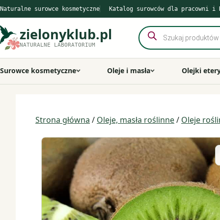
Przejdź
Naturalne surowce kosmetyczne
Katalog surowców dla pracowni i 
do
treści
zielonyklub.pl
Wyszukiwarka
produktów
NATURALNE LABORATORIUM
Surowce kosmetyczne
Oleje i masła
Olejki eter
Strona główna
/
Oleje, masła roślinne
/
Oleje rośl