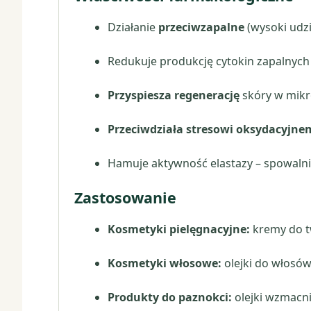
Działanie
przeciwzapalne
(wysoki udzia
Redukuje produkcję cytokin zapalnych (I
Przyspiesza regenerację
skóry w mikro
Przeciwdziała stresowi oksydacyjn
Hamuje aktywność elastazy – spowalnia
Zastosowanie
Kosmetyki pielęgnacyjne:
kremy do tw
Kosmetyki włosowe:
olejki do włosów
Produkty do paznokci:
olejki wzmacni