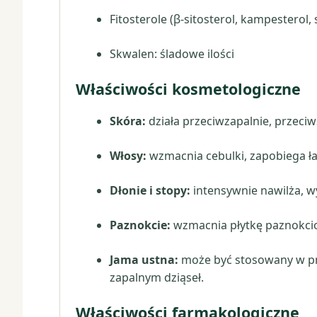
Fitosterole (β-sitosterol, kampesterol,
Skwalen: śladowe ilości
Właściwości kosmetologiczne
Skóra:
działa przeciwzapalnie, przeci
Włosy:
wzmacnia cebulki, zapobiega ła
Dłonie i stopy:
intensywnie nawilża, w
Paznokcie:
wzmacnia płytkę paznokcio
Jama ustna:
może być stosowany w pro
zapalnym dziąseł.
Właściwości farmakologiczne