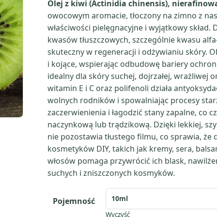
Olej z kiwi (Actinidia chinensis), nierafino
owocowym aromacie, tłoczony na zimno z nas
właściwości pielęgnacyjne i wyjątkowy skład. 
kwasów tłuszczowych, szczególnie kwasu alfa
skuteczny w regeneracji i odżywianiu skóry. Ole
i kojące, wspierając odbudowę bariery ochronn
idealny dla skóry suchej, dojrzałej, wrażliwej
witamin E i C oraz polifenoli działa antyoksyd
wolnych rodników i spowalniając procesy star
zaczerwienienia i łagodzić stany zapalne, co
naczynkową lub trądzikową. Dzięki lekkiej, szyb
nie pozostawia tłustego filmu, co sprawia, że
kosmetyków DIY, takich jak kremy, sera, balsa
włosów pomaga przywrócić ich blask, nawilżen
suchych i zniszczonych kosmyków.
Pojemność
Wyczyść