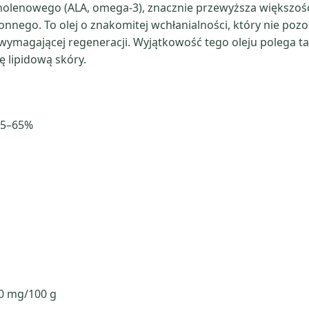
inolenowego (ALA, omega-3), znacznie przewyższa większo
nego. To olej o znakomitej wchłanialności, który nie pozos
z wymagającej regeneracji. Wyjątkowość tego oleju polega ta
ę lipidową skóry.
 55–65%
80 mg/100 g