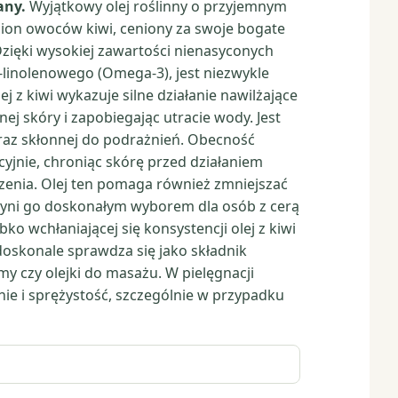
wany.
Wyjątkowy olej roślinny o przyjemnym
ion owoców kiwi, ceniony za swoje bogate
Dzięki wysokiej zawartości nienasyconych
-linolenowego (Omega-3), jest niezwykle
j z kiwi wykazuje silne działanie nawilżające
ej skóry i zapobiegając utracie wody. Jest
 oraz skłonnej do podrażnień. Obecność
acyjnie, chroniąc skórę przed działaniem
zenia. Olej ten pomaga również zmniejszać
 czyni go doskonałym wyborem dla osób z cerą
ko wchłaniającej się konsystencji olej z kiwi
 doskonale sprawdza się jako składnik
my czy olejki do masażu. W pielęgnacji
ie i sprężystość, szczególnie w przypadku