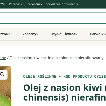
DYI
Poradniki, receptury, przydatne informacje
yczne
Zapachy
Mydło i świece
Barwniki
inne
/ Olej z nasion kiwi (actinidia chinensis) nierafinowany
OLEJE ROŚLINNE
•
KOD PRODUKTU OY138
Olej z nasion kiwi 
chinensis) nieraf