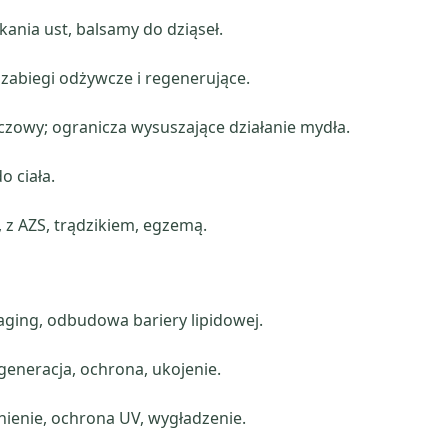
kania ust, balsamy do dziąseł.
 zabiegi odżywcze i regenerujące.
czowy; ogranicza wysuszające działanie mydła.
o ciała.
 z AZS, trądzikiem, egzemą.
aging, odbudowa bariery lipidowej.
eneracja, ochrona, ukojenie.
enie, ochrona UV, wygładzenie.