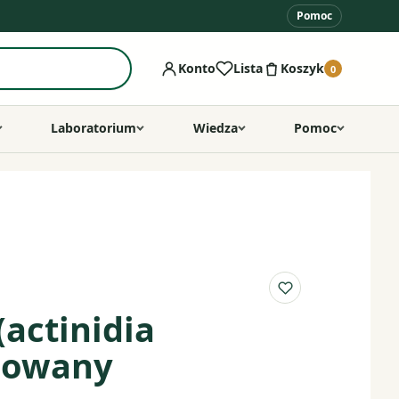
Pomoc
Konto
Lista
Koszyk
0
Laboratorium
Wiedza
Pomoc
Do listy ulubio
(actinidia
inowany