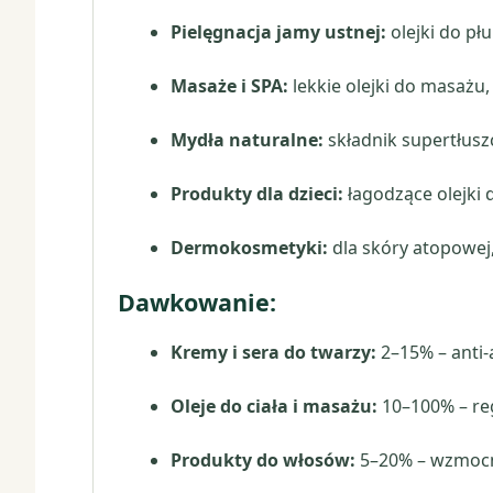
Pielęgnacja jamy ustnej:
olejki do płu
Masaże i SPA:
lekkie olejki do masażu,
Mydła naturalne:
składnik supertłusz
Produkty dla dzieci:
łagodzące olejki d
Dermokosmetyki:
dla skóry atopowej,
Dawkowanie:
Kremy i sera do twarzy:
2–15% – anti-
Oleje do ciała i masażu:
10–100% – reg
Produkty do włosów:
5–20% – wzmocni