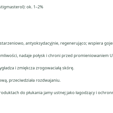
 stigmasterol): ok. 1–2%
wstarzeniowo, antyoksydacyjnie, regenerująco; wspiera goje
mliwości, nadaje połysk i chroni przed promieniowaniem U
ygładza i zmiękcza zrogowaciałą skórę.
wą, przeciwdziała rozdwajaniu.
duktach do płukania jamy ustnej jako łagodzący i ochronn