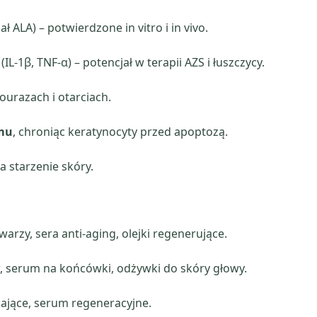
ł ALA) – potwierdzone in vitro i in vivo.
L-1β, TNF-α) – potencjał w terapii AZS i łuszczycy.
urazach i otarciach.
emu
, chroniąc keratynocyty przed apoptozą.
 starzenie skóry.
arzy, sera anti-aging, olejki regenerujące.
, serum na końcówki, odżywki do skóry głowy.
ające, serum regeneracyjne.