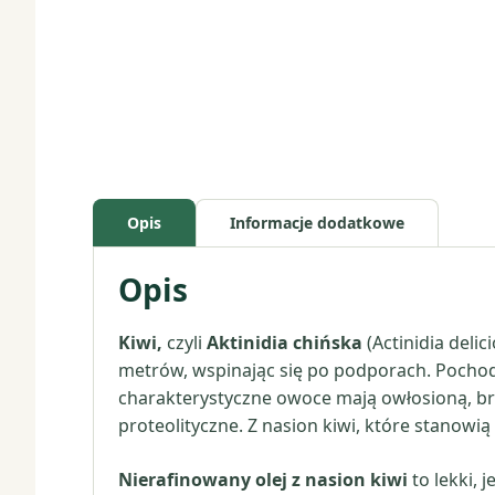
Opis
Informacje dodatkowe
Opis
Kiwi,
czyli
Aktinidia chińska
(Actinidia deli
metrów, wspinając się po podporach. Pochodz
charakterystyczne owoce mają owłosioną, bru
proteolityczne. Z nasion kiwi, które stanowi
Nierafinowany olej z nasion kiwi
to lekki, 