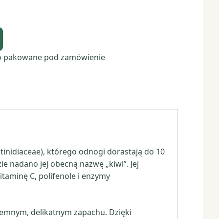
o pakowane pod zamówienie
ctinidiaceae), którego odnogi dorastają do 10
e nadano jej obecną nazwę „kiwi”. Jej
taminę C, polifenole i enzymy
.
zyjemnym, delikatnym zapachu. Dzięki