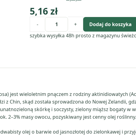
5,16
zł
-
+
Dodaj do koszyka
ilość
Olej
szybka wysyłka 48h
prosto z magazynu
śwież
z
nasion
kiwi
(actinidia
chinensis)
nierafinowany
ciosa) jest wieloletnim pnączem z rodziny aktinidiowatych (A
i z Chin, skąd została sprowadzona do Nowej Zelandii, gdzi
natnozieloną skórkę i soczysty, zielony miąższ bogaty w wi
ą ok. 2–3% masy owocu, pozyskiwany jest cenny olej roślinny
jedwabisty olej o barwie od jasnozłotej do zielonkawej i pr