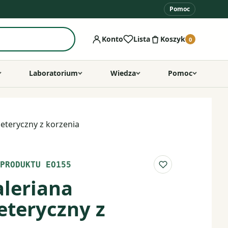
Pomoc
Konto
Lista
Koszyk
0
Laboratorium
Wiedza
Pomoc
k eteryczny z korzenia
PRODUKTU EO155
Do listy ulubio
aleriana
 eteryczny z