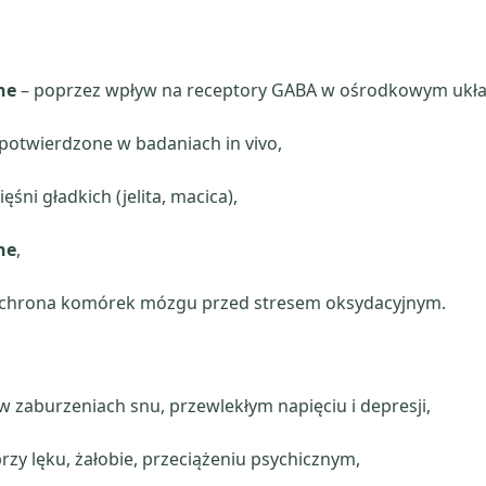
ne
– poprzez wpływ na receptory GABA w ośrodkowym ukł
potwierdzone w badaniach in vivo,
śni gładkich (jelita, macica),
ne
,
chrona komórek mózgu przed stresem oksydacyjnym.
w zaburzeniach snu, przewlekłym napięciu i depresji,
rzy lęku, żałobie, przeciążeniu psychicznym,