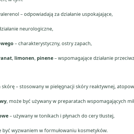
valerenol – odpowiadają za działanie uspokajające,
ziałanie neurologiczne,
nowego
– charakterystyczny, ostry zapach,
ranat
,
limonen
,
pinene
– wspomagające działanie przeciwz
 skórę – stosowany w pielęgnacji skóry reaktywnej, atopowe
owy
, może być używany w preparatach wspomagających mi
kowe
– używany w tonikach i płynach do cery tłustej,
oże być wyzwaniem w formułowaniu kosmetyków.