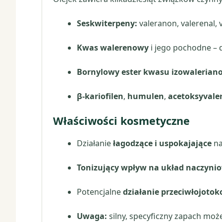
Seskwiterpeny:
valeranon, valerenal, 
Kwas walerenowy
i jego pochodne – d
Bornylowy ester kwasu izowaleria
β-kariofilen
,
humulen
,
acetoksyvale
Właściwości kosmetyczne
Działanie
łagodzące i uspokajające
na
Tonizujący wpływ na układ naczyni
Potencjalne
działanie przeciwłojoto
Uwaga:
silny, specyficzny zapach m