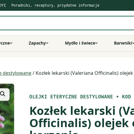
DYI
Poradniki, receptury, przydatne informacje
yczne
Zapachy
Mydło i świece
Barwniki
ne destylowane
/ Kozłek lekarski (Valeriana Officinalis) oleje
OLEJKI ETERYCZNE DESTYLOWANE
•
KOD 
Kozłek lekarski (V
Officinalis) olejek