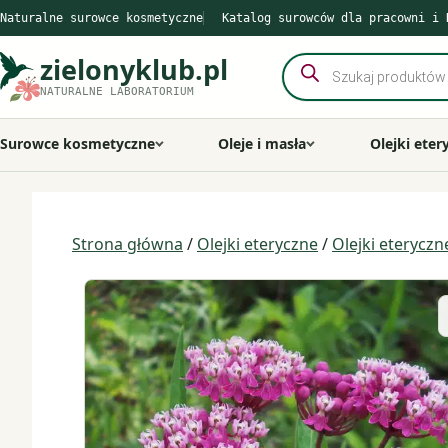
Przejdź
Naturalne surowce kosmetyczne
Katalog surowców dla pracowni i 
do
treści
zielonyklub.pl
Wyszukiwarka
produktów
NATURALNE LABORATORIUM
Surowce kosmetyczne
Oleje i masła
Olejki eter
Strona główna
/
Olejki eteryczne
/
Olejki eterycz