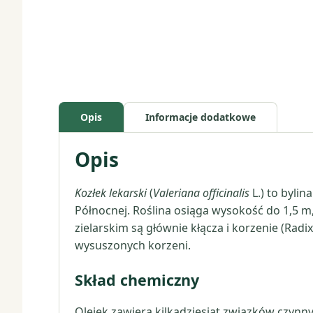
Opis
Informacje dodatkowe
Opis
Kozłek lekarski
(
Valeriana officinalis
L.) to bylin
Północnej. Roślina osiąga wysokość do 1,5 m
zielarskim są głównie kłącza i korzenie (Radi
wysuszonych korzeni.
Skład chemiczny
Olejek zawiera kilkadziesiąt związków czynny