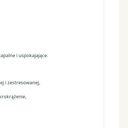
apalne i uspokajające.
j i zestresowanej,
krokrążenie,