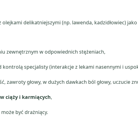
z olejkami delikatniejszymi (np. lawenda, kadzidłowiec) ja
iu zewnętrznym w odpowiednich stężeniach,
ontrolą specjalisty (interakcje z lekami nasennymi i uspok
ść, zawroty głowy, w dużych dawkach ból głowy, uczucie zn
t w ciąży i karmiących
,
h może być drażniący.