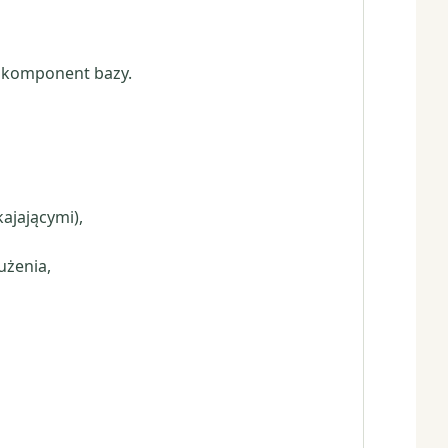
ko komponent bazy.
ajającymi),
użenia,