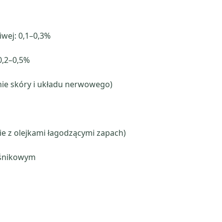
iwej: 0,1–0,3%
0,2–0,5%
nie skóry i układu nerwowego)
nie z olejkami łagodzącymi zapach)
ośnikowym