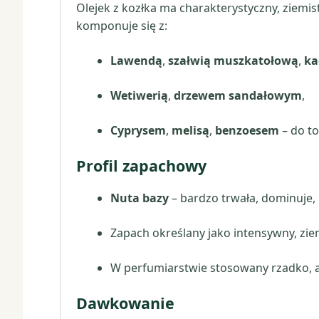
Olejek z kozłka ma charakterystyczny, ziemis
komponuje się z:
Lawendą
,
szałwią muszkatołową
,
ka
Wetiwerią
,
drzewem sandałowym
,
Cyprysem
,
melisą
,
benzoesem
– do to
Profil zapachowy
Nuta bazy
– bardzo trwała, dominuje,
Zapach określany jako intensywny, zi
W perfumiarstwie stosowany rzadko, al
Dawkowanie