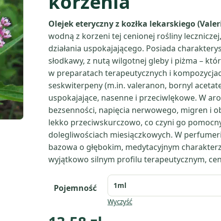
korzenia
Olejek eteryczny z kozłka lekarskiego (Valeri
wodną z korzeni tej cenionej rośliny lecznicze
działania uspokajającego. Posiada charakterys
słodkawy, z nutą wilgotnej gleby i piżma – kt
w preparatach terapeutycznych i kompozycjac
seskwiterpeny (m.in. valeranon, bornyl acetate,
uspokajające, nasenne i przeciwlękowe. W ar
bezsenności, napięcia nerwowego, migren i o
lekko przeciwskurczowo, co czyni go pomocn
dolegliwościach miesiączkowych. W perfumeri
bazowa o głębokim, medytacyjnym charakterze.
wyjątkowo silnym profilu terapeutycznym, cenio
Pojemność
Wyczyść