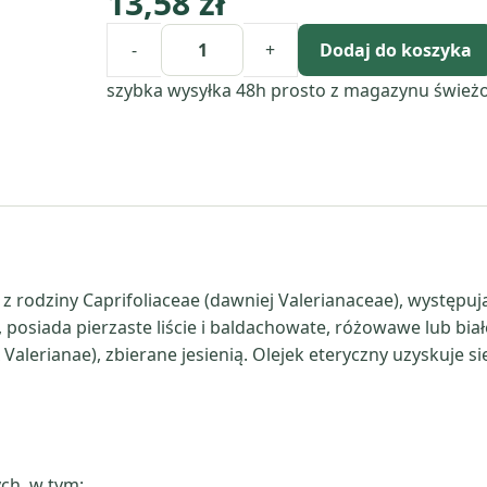
13,58
zł
-
+
Dodaj do koszyka
ilość
Kozłek
szybka wysyłka 48h
prosto z magazynu
śwież
lekarski
(Valeriana
Officinalis)
olejek
eteryczny
z
korzenia
a z rodziny Caprifoliaceae (dawniej Valerianaceae), występuj
, posiada pierzaste liście i baldachowate, różowawe lub b
x Valerianae), zbierane jesienią. Olejek eteryczny uzyskuje 
ch, w tym: