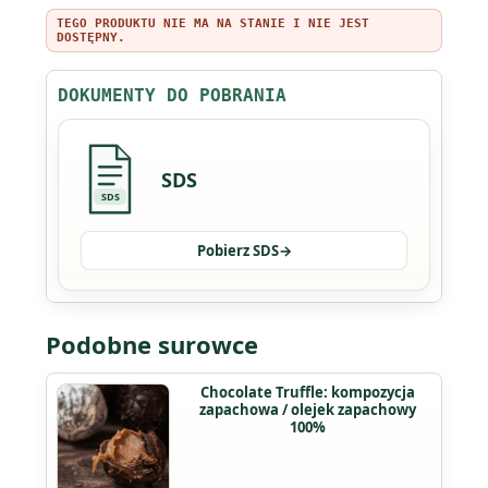
TEGO PRODUKTU NIE MA NA STANIE I NIE JEST
DOSTĘPNY.
DOKUMENTY DO POBRANIA
SDS
SDS
Pobierz SDS
→
Podobne surowce
Ten
Chocolate Truffle: kompozycja
zapachowa / olejek zapachowy
produkt
100%
ma
wiele