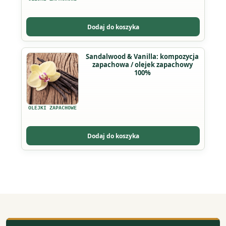
Opcje
można
Dodaj do koszyka
wybrać
na
Ten
Sandalwood & Vanilla: kompozycja
stronie
zapachowa / olejek zapachowy
produkt
produktu
100%
ma
wiele
wariantów.
OLEJKI ZAPACHOWE
Opcje
można
Dodaj do koszyka
wybrać
na
stronie
produktu