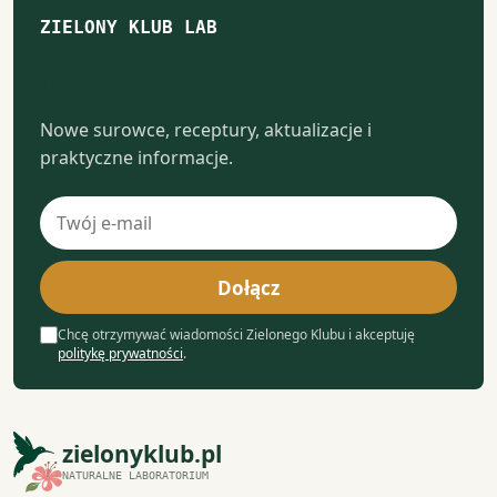
ZIELONY KLUB LAB
Notatki z naturalnego
laboratorium
Nowe surowce, receptury, aktualizacje i
praktyczne informacje.
Adres
e-
mail
Dołącz
Chcę otrzymywać wiadomości Zielonego Klubu i akceptuję
politykę prywatności
.
zielonyklub.pl
NATURALNE LABORATORIUM