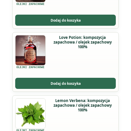
wariantów.
OLEJKI ZAPACHOWE
Opcje
można
Dodaj do koszyka
wybrać
na
Ten
Love Potion: kompozycja
stronie
zapachowa / olejek zapachowy
produkt
produktu
100%
ma
wiele
wariantów.
OLEJKI ZAPACHOWE
Opcje
można
Dodaj do koszyka
wybrać
na
Ten
Lemon Verbena: kompozycja
stronie
zapachowa / olejek zapachowy
produkt
produktu
100%
ma
wiele
wariantów.
OLEJKI ZAPACHOWE