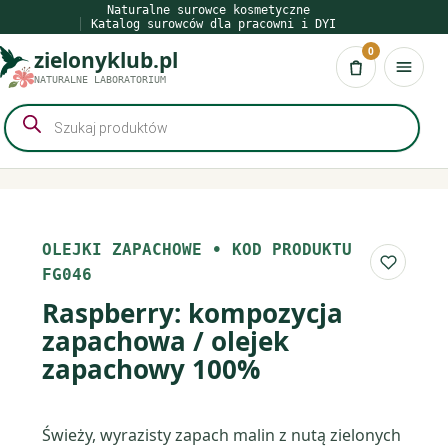
Przejdź
Naturalne surowce kosmetyczne
Katalog surowców dla pracowni i DYI
do
0
zielonyklub.pl
treści
Koszyk
NATURALNE LABORATORIUM
Wyszukiwarka
produktów
OLEJKI ZAPACHOWE
•
KOD PRODUKTU
Do list
FG046
Raspberry: kompozycja
zapachowa / olejek
zapachowy 100%
Świeży, wyrazisty zapach malin z nutą zielonych