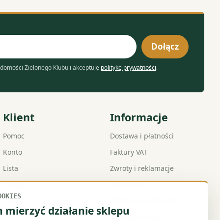
Dołącz
domości Zielonego Klubu i akceptuję
politykę prywatności
.
Klient
Informacje
Pomoc
Dostawa i płatności
Konto
Faktury VAT
Lista
Zwroty i reklamacje
Koszyk
Regulamin
OOKIES
Kontakt
Polityka prywatności
mierzyć działanie sklepu
Polityka cookies