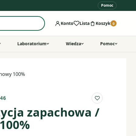
Pomoc
Konto
Lista
Koszyk
0
Laboratorium
Wiedza
Pomoc
chowy 100%
46
Do listy ulubio
ycja zapachowa /
 100%