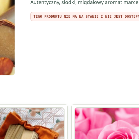
Autentyczny, słodki, migdałowy aromat marc
TEGO PRODUKTU NIE MA NA STANIE I NIE JEST DOSTĘP
Ten
produkt
ma
wiele