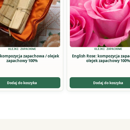
ów.
wariantów.
Opcje
można
wybrać
na
stronie
u
produktu
OLEJKI ZAPACHOWE
OLEJKI ZAPACHOWE
 kompozycja zapachowa / olejek
English Rose: kompozycja zap
zapachowy 100%
olejek zapachowy 100%
Dodaj do koszyka
Dodaj do koszyka