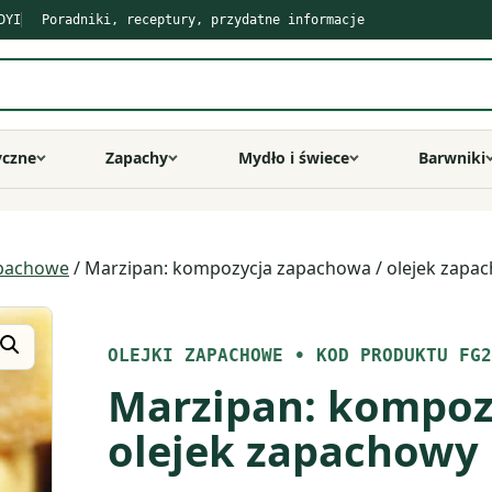
DYI
Poradniki, receptury, przydatne informacje
yczne
Zapachy
Mydło i świece
Barwniki
apachowe
/ Marzipan: kompozycja zapachowa / olejek zapa
OLEJKI ZAPACHOWE
•
KOD PRODUKTU FG2
Marzipan: kompoz
olejek zapachowy