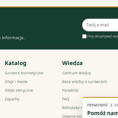
Adres
laboratorium
e-
mail
Chcę otrzymywać wia
e informacje.
Katalog
Wiedza
Surowce kosmetyczne
Centrum wiedzy
Oleje i masła
Baza wiedzy o surowcach
Olejki eteryczne
Poradniki
Zapachy
FAQ
PRYWATNOŚĆ I C
Biblioteka receptur
Pomóż nam 
Słownik terminów