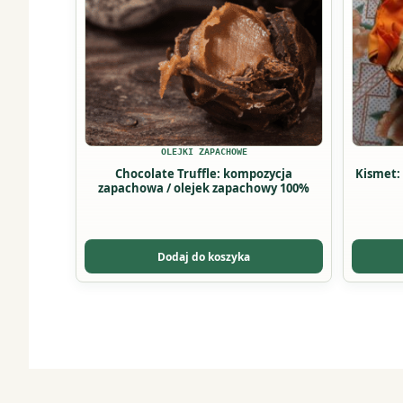
wariantów.
wariant
Opcje
Opcje
można
można
wybrać
wybrać
na
na
stronie
stronie
produktu
produkt
OLEJKI ZAPACHOWE
Chocolate Truffle: kompozycja
Kismet:
zapachowa / olejek zapachowy 100%
Dodaj do koszyka