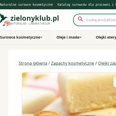
Przejdź
Naturalne surowce kosmetyczne
Katalog surowców dla pracowni i 
do
treści
zielonyklub.pl
Wyszukiwarka
produktów
NATURALNE LABORATORIUM
Surowce kosmetyczne
Oleje i masła
Olejki eter
Strona główna
/
Zapachy kosmetyczne
/
Olejki z