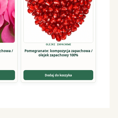
wariantów.
Opcje
można
wybrać
na
stronie
produktu
OLEJKI ZAPACHOWE
achowa /
Pomegranate: kompozycja zapachowa /
olejek zapachowy 100%
Dodaj do koszyka