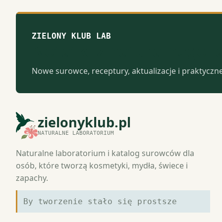
ZIELONY KLUB LAB
Notatki z naturalnego 
Nowe surowce, receptury, aktualizacje i praktyczn
zielonyklub.pl
NATURALNE LABORATORIUM
Naturalne laboratorium i katalog surowców dla
osób, które tworzą kosmetyki, mydła, świece i
zapachy.
By tworzenie stało się prostsze