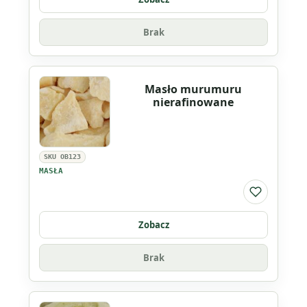
Brak
Masło murumuru
nierafinowane
SKU OB123
MASŁA
Do listy ul
Zobacz
Brak