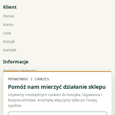
Klient
Pomoc
Konto
Lista
Koszyk
Kontakt
Informacje
Dostawa i płatności
Faktury VAT
PRYWATNOŚĆ I COOKIES
Pomóż nam mierzyć działanie sklepu
Zwroty i reklamacje
Używamy niezbędnych cookies do koszyka, logowania i
Regulamin
bezpieczeństwa. Analitykę włączymy tylko po Twojej
Polityka prywatności
zgodzie.
Polityka cookies