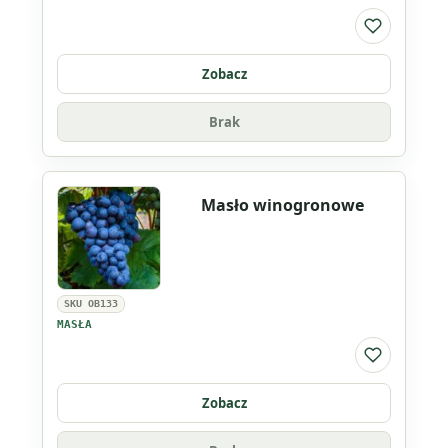
Do listy ul
Zobacz
Brak
Masło winogronowe
SKU OB133
MASŁA
Do listy ul
Zobacz