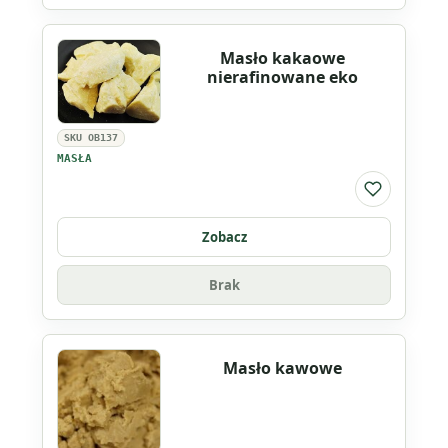
Masło kakaowe
nierafinowane eko
SKU OB137
MASŁA
Do listy ul
Zobacz
Brak
Masło kawowe