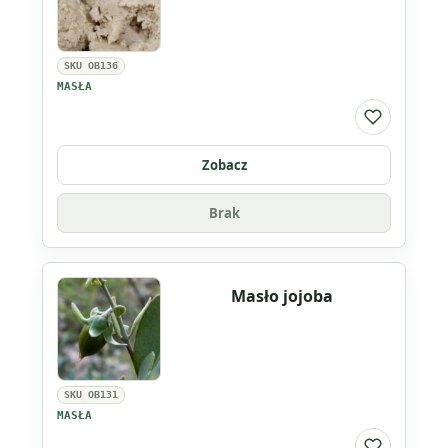
SKU OB136
MASŁA
Do listy ul
Zobacz
Brak
Masło jojoba
SKU OB131
MASŁA