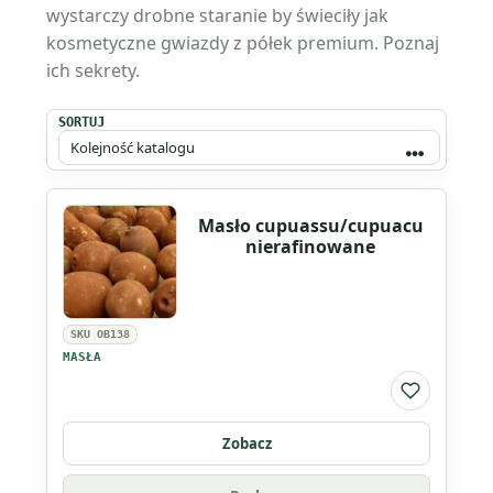
wystarczy drobne staranie by świeciły jak
kosmetyczne gwiazdy z półek premium. Poznaj
ich sekrety.
SORTUJ
Masło cupuassu/cupuacu
nierafinowane
SKU OB138
MASŁA
Do listy ul
Zobacz