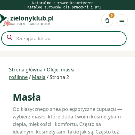
Przejdź
Naturalne surowce kosmetyczne
Katalog surowców dla pracowni i DYI
do
0
zielonyklub.pl
treści
Koszyk
NATURALNE LABORATORIUM
Wyszukiwarka
produktów
Strona główna
/
Oleje, masła
roślinne
/
Masła
/ Strona 2
Masła
Od klasycznego shea po egzotyczne cupuaçu —
wybierz masło, które doda Twoim kosmetykom
ciepła, miękkości i komfortu. Często są
idealnymi kosmetykami takie jak są. Często też