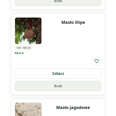
Brak
Masło illipe
SKU OB116
MASŁA
Do listy ul
Zobacz
Brak
Masło jagodowe