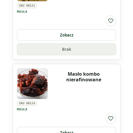
SKU OB121
MASŁA
Do listy ul
Zobacz
Brak
Masło kombo
nierafinowane
SKU OB114
MASŁA
Do listy ul
Zobacz