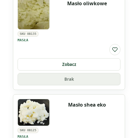
Masło oliwkowe
SKU OB135
MASŁA
Do listy ul
Zobacz
Brak
Masło shea eko
SKU OB125
MASŁA