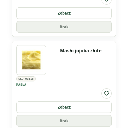
Do listy ul
Zobacz
Brak
Masło jojoba złote
SKU OB115
MASŁA
Do listy ul
Zobacz
Brak