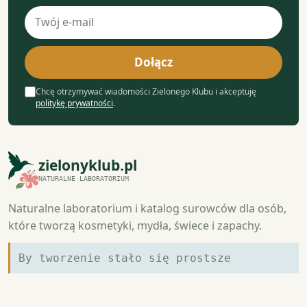
Adres
e-
mail
Dołącz
Chcę otrzymywać wiadomości Zielonego Klubu i akceptuję
politykę prywatności
.
zielonyklub.pl
NATURALNE LABORATORIUM
Naturalne laboratorium i katalog surowców dla osób,
które tworzą kosmetyki, mydła, świece i zapachy.
By tworzenie stało się prostsze