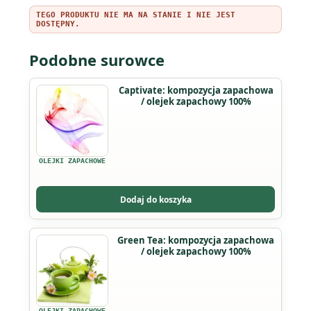
TEGO PRODUKTU NIE MA NA STANIE I NIE JEST
DOSTĘPNY.
Podobne surowce
Captivate: kompozycja zapachowa
/ olejek zapachowy 100%
OLEJKI ZAPACHOWE
Dodaj do koszyka
Ten
Green Tea: kompozycja zapachowa
/ olejek zapachowy 100%
produkt
ma
wiele
wariantów.
OLEJKI ZAPACHOWE