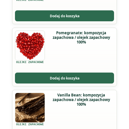
Opcje
można
Dodaj do koszyka
wybrać
na
Ten
Pomegranate: kompozycja
stronie
zapachowa / olejek zapachowy
produkt
produktu
100%
ma
wiele
wariantów.
OLEJKI ZAPACHOWE
Opcje
można
Dodaj do koszyka
wybrać
na
Ten
Vanilla Bean: kompozycja
stronie
zapachowa / olejek zapachowy
produkt
produktu
100%
ma
wiele
wariantów.
OLEJKI ZAPACHOWE