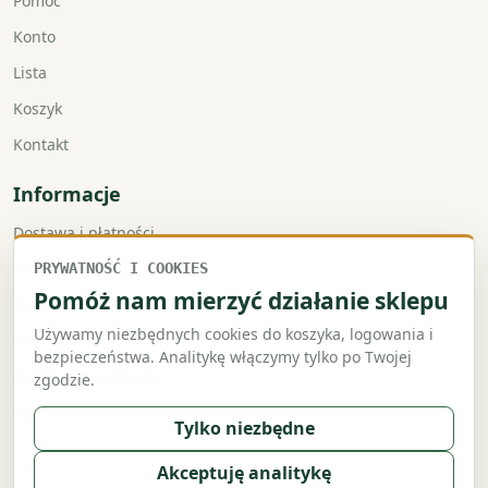
Pomoc
Konto
Lista
Koszyk
Kontakt
Informacje
Dostawa i płatności
Faktury VAT
PRYWATNOŚĆ I COOKIES
Pomóż nam mierzyć działanie sklepu
Zwroty i reklamacje
Używamy niezbędnych cookies do koszyka, logowania i
Regulamin
bezpieczeństwa. Analitykę włączymy tylko po Twojej
Polityka prywatności
zgodzie.
Polityka cookies
Tylko niezbędne
Akceptuję analitykę