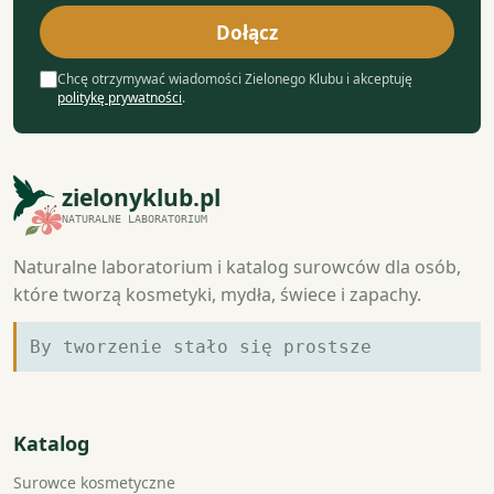
mail
Dołącz
Chcę otrzymywać wiadomości Zielonego Klubu i akceptuję
politykę prywatności
.
zielonyklub.pl
NATURALNE LABORATORIUM
Naturalne laboratorium i katalog surowców dla osób,
które tworzą kosmetyki, mydła, świece i zapachy.
By tworzenie stało się prostsze
Katalog
Surowce kosmetyczne