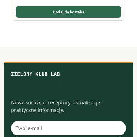
Opcje
można
Dodaj do koszyka
wybrać
na
stronie
produktu
ZIELONY KLUB LAB
Notatki z naturalnego
laboratorium
Nowe surowce, receptury, aktualizacje i
praktyczne informacje.
Adres
e-