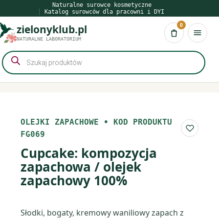
Przejdź
Naturalne surowce kosmetyczne
Katalog surowców dla pracowni i DYI
do
0
zielonyklub.pl
treści
Koszyk
NATURALNE LABORATORIUM
Wyszukiwarka
produktów
OLEJKI ZAPACHOWE
•
KOD PRODUKTU
Do list
FG069
Cupcake: kompozycja
zapachowa / olejek
zapachowy 100%
Słodki, bogaty, kremowy waniliowy zapach z