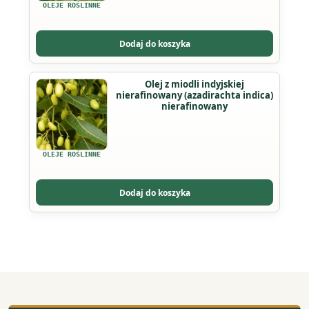
OLEJE ROŚLINNE
Dodaj do koszyka
Ten
Olej z miodli indyjskiej
nierafinowany (azadirachta indica)
produkt
nierafinowany
ma
wiele
wariantów.
OLEJE ROŚLINNE
Opcje
można
Dodaj do koszyka
wybrać
na
stronie
produktu