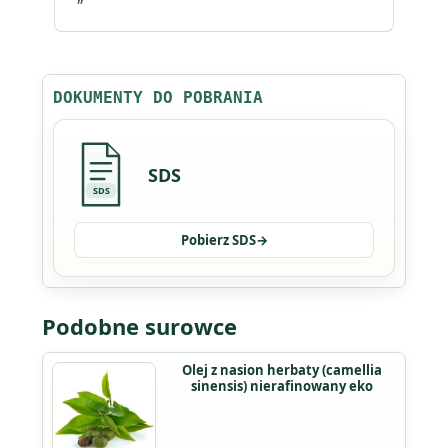
DOKUMENTY DO POBRANIA
SDS
SDS
Pobierz SDS
→
Podobne surowce
Ten
Olej z nasion herbaty (camellia
sinensis) nierafinowany eko
produkt
ma
wiele