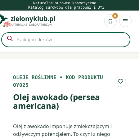
Przejdź
Naturalne surowce kosmetyczne
Katalog surowców dla pracowni i DYI
do
0
zielonyklub.pl
treści
Koszyk
NATURALNE LABORATORIUM
Wyszukiwarka
produktów
OLEJE ROŚLINNE
•
KOD PRODUKTU
Do list
OY025
Olej awokado (persea
americana)
Olej z awokado imponuje zmiękczającym i
odżywczym potencjałem. To czyni z niego