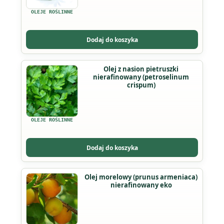
wariantów.
OLEJE ROŚLINNE
Opcje
można
Dodaj do koszyka
wybrać
na
Ten
Olej z nasion pietruszki
stronie
nierafinowany (petroselinum
produkt
produktu
crispum)
ma
wiele
wariantów.
OLEJE ROŚLINNE
Opcje
można
Dodaj do koszyka
wybrać
na
Olej morelowy (prunus armeniaca)
stronie
nierafinowany eko
produktu