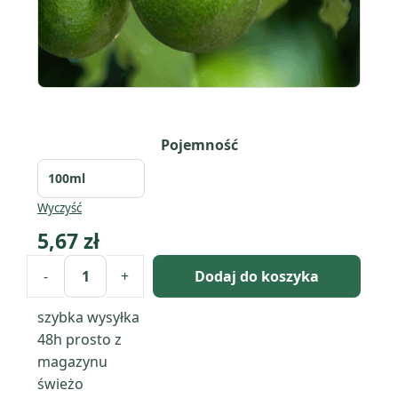
Pojemność
Wyczyść
5,67
zł
-
+
Dodaj do koszyka
ilość
Olej
szybka wysyłka
awokado
48h
prosto z
(persea
magazynu
americana)
świeżo