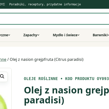
DYI
Poradniki, receptury, przydatne informacje
yczne
Zapachy
Mydło i świece
Barwniki
inne
/ Olej z nasion grejpfruta (Citrus paradisi)
OLEJE ROŚLINNE
•
KOD PRODUKTU OY093
Olej z nasion grejp
paradisi)