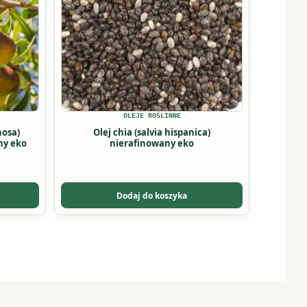
OLEJE ROŚLINNE
nosa)
Olej chia (salvia hispanica)
ny eko
nierafinowany eko
Dodaj do koszyka