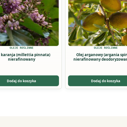
ów.
wariantów.
Opcje
można
wybrać
na
stronie
u
produktu
OLEJE ROŚLINNE
OLEJE ROŚLINNE
 karanja (millettia pinnata)
Olej arganowy (argania spi
nierafinowany
nierafinowany deodoryzowa
Dodaj do koszyka
Dodaj do koszyka