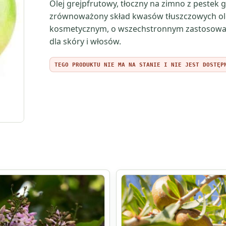
Olej grejpfrutowy, tłoczny na zimno z pestek 
zrównoważony skład kwasów tłuszczowych olej
kosmetycznym, o wszechstronnym zastosowani
dla skóry i włosów.
TEGO PRODUKTU NIE MA NA STANIE I NIE JEST DOSTĘP
Ten
produkt
ma
wiele