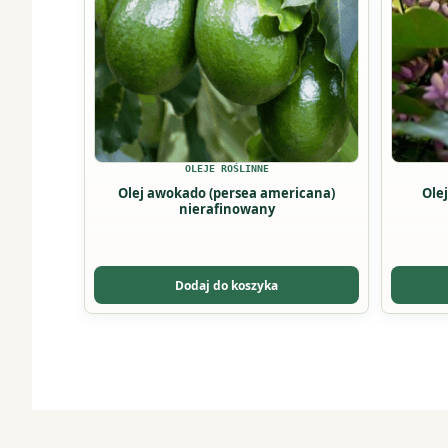
wariantów.
wariant
Opcje
Opcje
można
można
wybrać
wybrać
na
na
stronie
stronie
produktu
produkt
OLEJE ROŚLINNE
Olej awokado (persea americana)
Olej
nierafinowany
Dodaj do koszyka