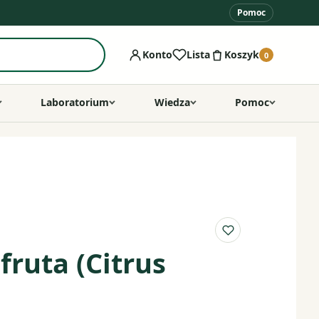
Pomoc
Konto
Lista
Koszyk
0
Laboratorium
Wiedza
Pomoc
Do listy ulubio
fruta (Citrus