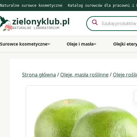
Przejdź
Naturalne surowce kosmetyczne
Katalog surowców dla pracowni i 
do
treści
zielonyklub.pl
Wyszukiwarka
produktów
NATURALNE LABORATORIUM
Surowce kosmetyczne
Oleje i masła
Olejki eter
Strona główna
/
Oleje, masła roślinne
/
Oleje rośl