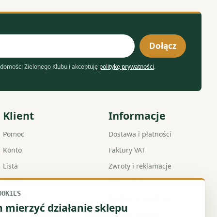
Dołącz
domości Zielonego Klubu i akceptuję
politykę prywatności
.
Klient
Informacje
Pomoc
Dostawa i płatności
Konto
Faktury VAT
Lista
Zwroty i reklamacje
Koszyk
Regulamin
OOKIES
Kontakt
Polityka prywatności
mierzyć działanie sklepu
Polityka cookies