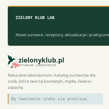
ZIELONY KLUB LAB
Notatki z naturalnego 
Nowe surowce, receptury, aktualizacje i praktyczn
zielonyklub.pl
NATURALNE LABORATORIUM
Naturalne laboratorium i katalog surowców dla
osób, które tworzą kosmetyki, mydła, świece i
zapachy.
By tworzenie stało się prostsze