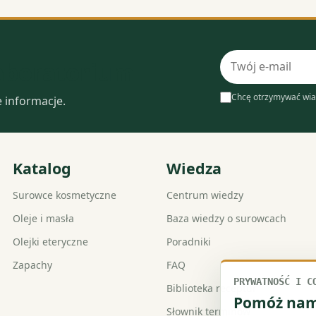
Adres
laboratorium
e-
mail
Chcę otrzymywać wia
e informacje.
Katalog
Wiedza
Surowce kosmetyczne
Centrum wiedzy
Oleje i masła
Baza wiedzy o surowcach
Olejki eteryczne
Poradniki
Zapachy
FAQ
PRYWATNOŚĆ I C
Biblioteka receptur
Pomóż nam 
Słownik terminów