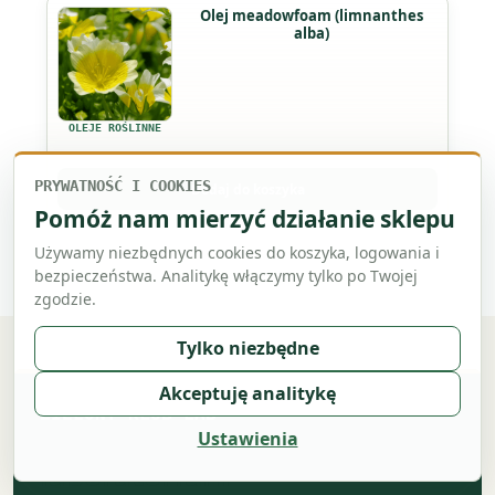
Ten
Olej meadowfoam (limnanthes
stronie
alba)
produkt
produktu
ma
wiele
wariantów.
OLEJE ROŚLINNE
Opcje
można
PRYWATNOŚĆ I COOKIES
Dodaj do koszyka
wybrać
Pomóż nam mierzyć działanie sklepu
na
Używamy niezbędnych cookies do koszyka, logowania i
stronie
bezpieczeństwa. Analitykę włączymy tylko po Twojej
produktu
zgodzie.
Tylko niezbędne
Akceptuję analitykę
ZIELONY KLUB LAB
Notatki z naturalnego
Ustawienia
laboratorium