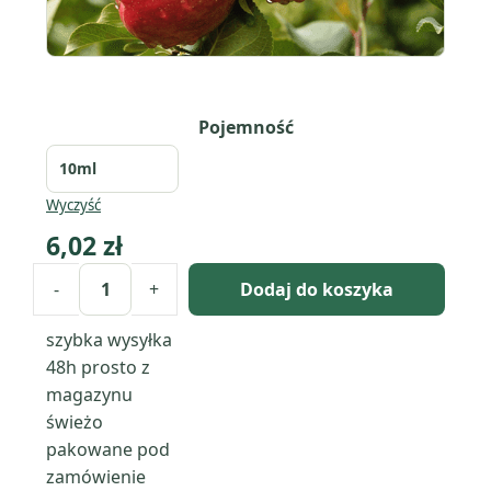
Pojemność
Wyczyść
6,02
zł
-
+
Dodaj do koszyka
ilość
Olej
szybka wysyłka
z
48h
prosto z
pestek
magazynu
jabłek
świeżo
(pyrus
pakowane pod
malus)
zamówienie