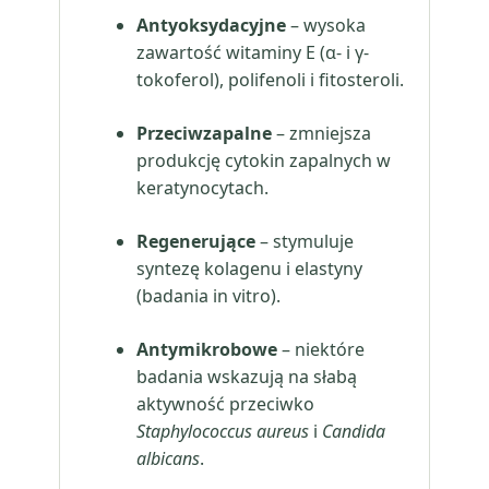
Antyoksydacyjne
– wysoka
zawartość witaminy E (α- i γ-
tokoferol), polifenoli i fitosteroli.
Przeciwzapalne
– zmniejsza
produkcję cytokin zapalnych w
keratynocytach.
Regenerujące
– stymuluje
syntezę kolagenu i elastyny
(badania in vitro).
Antymikrobowe
– niektóre
badania wskazują na słabą
aktywność przeciwko
Staphylococcus aureus
i
Candida
albicans
.