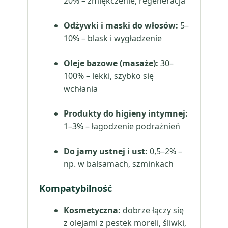
20% – zmiękczenie, regeneracja
Odżywki i maski do włosów:
5–
10% – blask i wygładzenie
Oleje bazowe (masaże):
30–
100% – lekki, szybko się
wchłania
Produkty do higieny intymnej:
1–3% – łagodzenie podrażnień
Do jamy ustnej i ust:
0,5–2% –
np. w balsamach, szminkach
Kompatybilność
Kosmetyczna:
dobrze łączy się
z olejami z pestek moreli, śliwki,