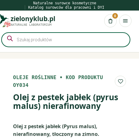
Przejdź
Naturalne surowce kosmetyczne
Katalog surowców dla pracowni i DYI
do
0
zielonyklub.pl
treści
Koszyk
NATURALNE LABORATORIUM
Wyszukiwarka
produktów
OLEJE ROŚLINNE
•
KOD PRODUKTU
Do list
OY034
Olej z pestek jabłek (pyrus
malus) nierafinowany
Olej z pestek jabłek (Pyrus malus),
nierafinowany, tłoczony na zimno.