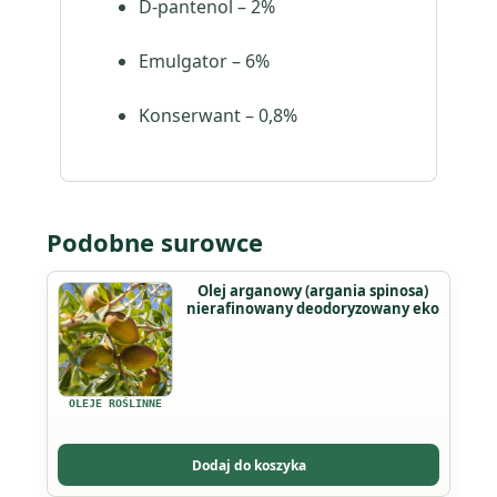
D-pantenol – 2%
Emulgator – 6%
Konserwant – 0,8%
Podobne surowce
Ten
Olej arganowy (argania spinosa)
nierafinowany deodoryzowany eko
produkt
ma
wiele
wariantów.
OLEJE ROŚLINNE
Opcje
można
Dodaj do koszyka
wybrać