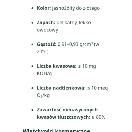
Kolor:
jasnożółty do złotego
Zapach:
delikatny, lekko
owocowy
Gęstość:
0,91–0,93 g/cm³ (w
20°C)
Liczba kwasowa:
≤ 10 mg
KOH/g
Liczba nadtlenkowa:
≤ 10 meq
O₂/kg
Zawartość nienasyconych
kwasów tłuszczowych:
≥ 80%
Właściwości kosmetyczne,