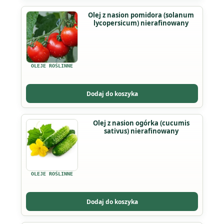
na
Ten
Olej z nasion pomidora (solanum
stronie
lycopersicum) nierafinowany
produkt
produktu
ma
wiele
wariantów.
OLEJE ROŚLINNE
Opcje
można
Dodaj do koszyka
wybrać
na
Ten
Olej z nasion ogórka (cucumis
stronie
sativus) nierafinowany
produkt
produktu
ma
wiele
wariantów.
OLEJE ROŚLINNE
Opcje
można
Dodaj do koszyka
wybrać
na