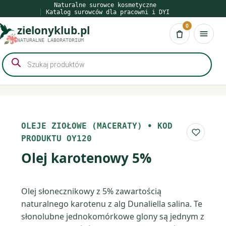
Przejdź
Naturalne surowce kosmetyczne
Katalog surowców dla pracowni i DYI
do
0
zielonyklub.pl
treści
Koszyk
NATURALNE LABORATORIUM
Wyszukiwarka
produktów
OLEJE ZIOŁOWE (MACERATY)
•
KOD
Do list
PRODUKTU OY120
Olej karotenowy 5%
Olej słonecznikowy z 5% zawartością
naturalnego karotenu z alg Dunaliella salina. Te
słonolubne jednokomórkowe glony są jednym z