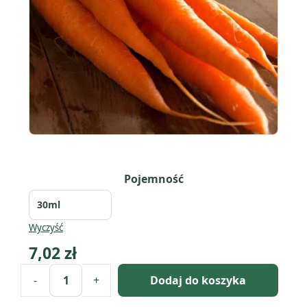
Pojemność
Wyczyść
7,02
zł
-
+
Dodaj do koszyka
ilość
Olej