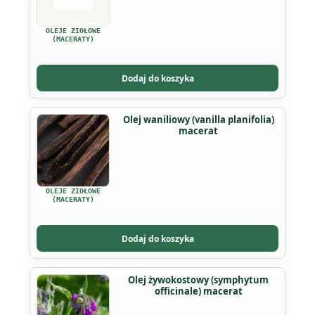
OLEJE ZIOŁOWE
(MACERATY)
Dodaj do koszyka
Ten
Olej waniliowy (vanilla planifolia)
macerat
produkt
ma
wiele
wariantów.
OLEJE ZIOŁOWE
Opcje
(MACERATY)
można
wybrać
Dodaj do koszyka
na
stronie
Ten
Olej żywokostowy (symphytum
produktu
officinale) macerat
produkt
ma