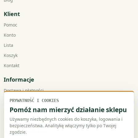
Klient
Pomoc
Konto
Lista
Koszyk
Kontakt
Informacje
Dostawa i płatności
Faktury VAT
PRYWATNOŚĆ I COOKIES
Pomóż nam mierzyć działanie sklepu
Zwroty i reklamacje
Używamy niezbędnych cookies do koszyka, logowania i
Regulamin
bezpieczeństwa. Analitykę włączymy tylko po Twojej
Polityka prywatności
zgodzie.