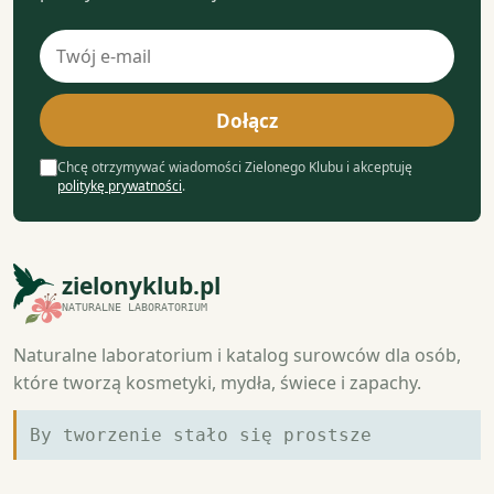
Adres
e-
mail
Dołącz
Chcę otrzymywać wiadomości Zielonego Klubu i akceptuję
politykę prywatności
.
zielonyklub.pl
NATURALNE LABORATORIUM
Naturalne laboratorium i katalog surowców dla osób,
które tworzą kosmetyki, mydła, świece i zapachy.
By tworzenie stało się prostsze