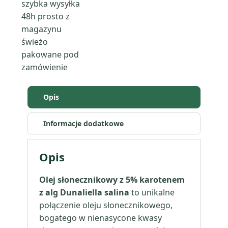
szybka wysyłka
karotenowy
48h
prosto z
5%
magazynu
świeżo
pakowane pod
zamówienie
Opis
Informacje dodatkowe
Opis
Olej słonecznikowy z 5% karotenem
z alg Dunaliella salina
to unikalne
połączenie oleju słonecznikowego,
bogatego w nienasycone kwasy