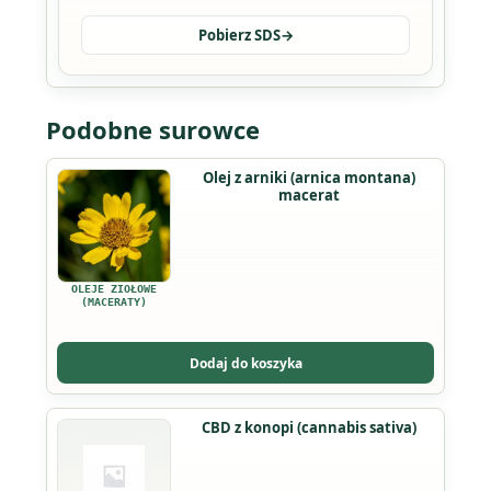
Pobierz SDS
→
Podobne surowce
Ten
Olej z arniki (arnica montana)
macerat
produkt
ma
wiele
wariantów.
OLEJE ZIOŁOWE
Opcje
(MACERATY)
można
wybrać
Dodaj do koszyka
na
stronie
CBD z konopi (cannabis sativa)
produktu