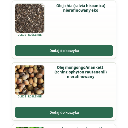
Olej chia (salvia hispanica)
stronie
nierafinowany eko
produktu
OLEJE ROŚLINNE
Dodaj do koszyka
Ten
Olej mongongo/manketti
(schinziophyton rautanenii)
produkt
nierafinowany
ma
wiele
wariantów.
OLEJE ROŚLINNE
Opcje
można
Dodaj do koszyka
wybrać
na
Ten