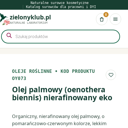
Przejdź
Naturalne surowce kosmetyczne
Katalog surowców dla pracowni i DYI
do
0
zielonyklub.pl
treści
Koszyk
NATURALNE LABORATORIUM
Wyszukiwarka
produktów
OLEJE ROŚLINNE
•
KOD PRODUKTU
Do list
OY073
Olej palmowy (oenothera
biennis) nierafinowany eko
Organiczny, nierafinowany olej palmowy, o
pomarańczowo-czerwonym kolorze, lekkim