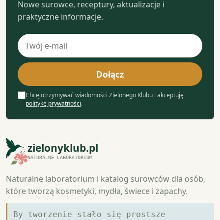
Nowe surowce, receptury, aktualizacje i
praktyczne informacje.
Adres
e-
mail
Dołącz
Chcę otrzymywać wiadomości Zielonego Klubu i akceptuję
politykę prywatności
.
zielonyklub.pl
NATURALNE LABORATORIUM
Naturalne laboratorium i katalog surowców dla osób,
które tworzą kosmetyki, mydła, świece i zapachy.
By tworzenie stało się prostsze