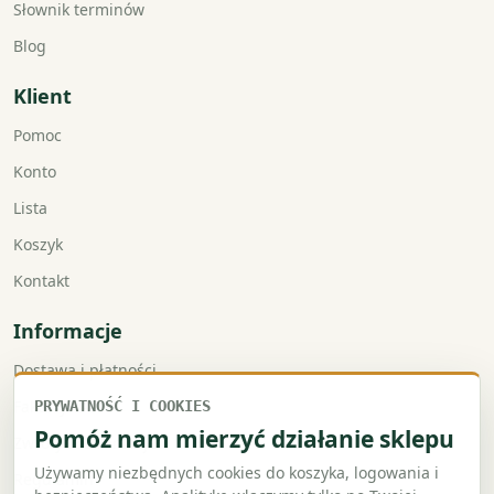
Słownik terminów
Blog
Klient
Pomoc
Konto
Lista
Koszyk
Kontakt
Informacje
Dostawa i płatności
Faktury VAT
PRYWATNOŚĆ I COOKIES
Pomóż nam mierzyć działanie sklepu
Zwroty i reklamacje
Używamy niezbędnych cookies do koszyka, logowania i
Regulamin