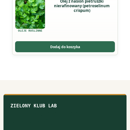
Olej z nasion pietruszki
stronie
nierafinowany (petroselinum
produkt
produktu
crispum)
ma
wiele
wariantów.
OLEJE ROŚLINNE
Opcje
można
Dodaj do koszyka
wybrać
na
stronie
produktu
ZIELONY KLUB LAB
Notatki z naturalnego
laboratorium