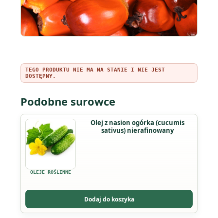
TEGO PRODUKTU NIE MA NA STANIE I NIE JEST
DOSTĘPNY.
Podobne surowce
Ten
Olej z nasion ogórka (cucumis
sativus) nierafinowany
produkt
ma
wiele
wariantów.
OLEJE ROŚLINNE
Opcje
można
Dodaj do koszyka
wybrać
na