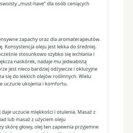
swoisty „must-have” dla osób ceniących
intensywne zapachy oraz dla aromaterapeutów.
. Konsystencja oleju jest lekka do średniej.
ocześnie stosunkowo szybko się wchłania i
zmiękcza naskórek, nadaje mu jedwabistą
e jest nieco bardziej odżywcze i okluzyjne
a się do lekkich olejów roślinnych. Wielu
e uczucie ukojenia i komfortu.
j daje uczucie miękkości i otulenia. Masaż z
ład lub masaż z użyciem oleju
czy skórę głowy, olej ten zapewnia przyjemne