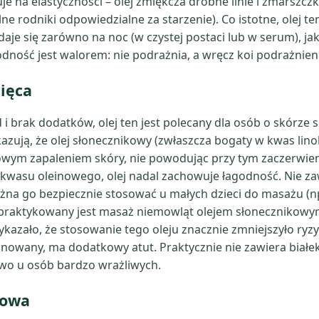
kuje na elastyczności – olej zmiękcza drobne linie i zmarszc
e rodniki odpowiedzialne za starzenie). Co istotne, olej te
aje się zarówno na noc (w czystej postaci lub w serum), jak
agodność jest walorem: nie podrażnia, a wręcz koi podrażnien
cięca
i brak dodatków, olej ten jest polecany dla osób o skórze sk
kazują, że olej słonecznikowy (zwłaszcza bogaty w kwas l
opowym zapaleniem skóry, nie powodując przy tym zaczerwie
wasu oleinowego, olej nadal zachowuje łagodność. Nie zawi
na go bezpiecznie stosować u małych dzieci do masażu (np.
ich praktykowany jest masaż niemowląt olejem słonecznikowy
kazało, że stosowanie tego oleju znacznie zmniejszyło ryz
afinowany, ma dodatkowy atut. Praktycznie nie zawiera biał
two u osób bardzo wrażliwych.
kowa