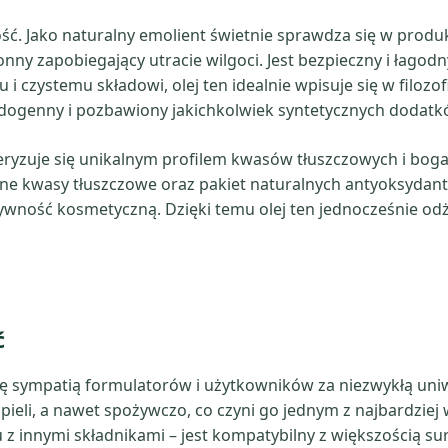
ść. Jako naturalny emolient świetnie sprawdza się w produk
onny zapobiegający utracie wilgoci. Jest bezpieczny i łagod
 i czystemu składowi, olej ten idealnie wpisuje się w filozof
dogenny i pozbawiony jakichkolwiek syntetycznych dodatk
eryzuje się unikalnym profilem kwasów tłuszczowych i bo
e kwasy tłuszczowe oraz pakiet naturalnych antyoksydantów
tywność kosmetyczną. Dzięki temu olej ten jednocześnie od
ć
ię sympatią formulatorów i użytkowników za niezwykłą un
pieli, a nawet spożywczo, co czyni go jednym z najbardziej
niu z innymi składnikami – jest kompatybilny z większością