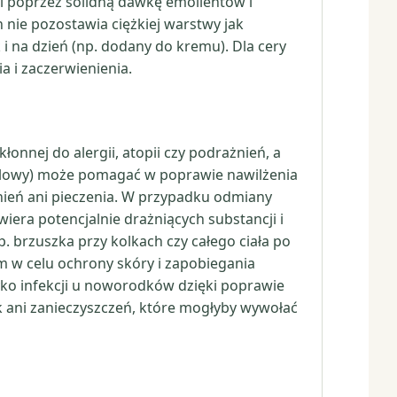
zki poprzez solidną dawkę emolientów i
n nie pozostawia ciężkiej warstwy jak
 i na dzień (np. dodany do kremu). Dla cery
ia i zaczerwienienia.
łonnej do alergii, atopii czy podrażnień, a
inolowy) może pomagać w poprawie nawilżenia
nień ani pieczenia. W przypadku odmiany
era potencjalnie drażniących substancji i
 brzuszka przy kolkach czy całego ciała po
m w celu ochrony skóry i zapobiegania
yko infekcji u noworodków dzięki poprawie
ek ani zanieczyszczeń, które mogłyby wywołać