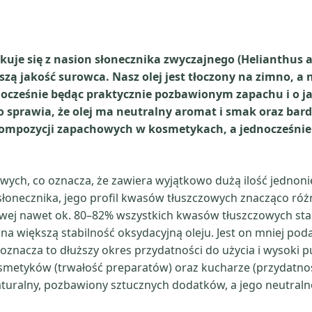
uje się z nasion słonecznika zwyczajnego (Helianthus 
ą jakość surowca. Nasz olej jest tłoczony na zimno, a n
dnocześnie będąc praktycznie pozbawionym zapachu i o 
co sprawia, że olej ma neutralny aromat i smak oraz bar
ompozycji zapachowych w kosmetykach, a jednocześnie 
nowych, co oznacza, że zawiera wyjątkowo dużą ilość jedn
necznika, jego profil kwasów tłuszczowych znacząco różni
ej nawet ok. 80–82% wszystkich kwasów tłuszczowych sta
na większą stabilność oksydacyjną oleju. Jest on mniej pod
 oznacza to dłuższy okres przydatności do użycia i wysoki p
metyków (trwałość preparatów) oraz kucharze (przydatność
turalny, pozbawiony sztucznych dodatków, a jego neutralnoś