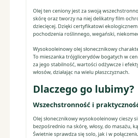
Olej ten ceniony jest za swoją wszechstronno
skórę oraz tworzy na niej delikatny film ochr
dziecięcej. Dzięki certyfikatowi ekologicznemu
pochodzenia roślinnego, wegański, niekome
Wysokooleinowy olej słonecznikowy charakt
To mieszanka trójglicerydów bogatych w cenn
za jego stabilność, wartości odżywcze i efek
włosów, działając na wielu płaszczyznach.
Dlaczego go lubimy?
Wszechstronność i praktycznoś
Olej słonecznikowy wysokooleinowy cieszy s
bezpośrednio na skórę, włosy, do masażu, ką
Świetnie sprawdza się solo, jak i w połącze