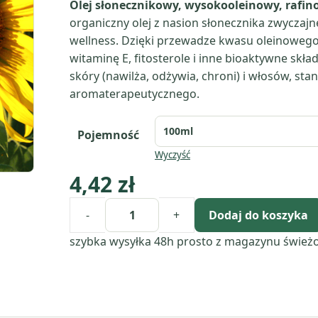
Olej słonecznikowy, wysokooleinowy, rafi
organiczny olej z nasion słonecznika zwyczajn
wellness. Dzięki przewadze kwasu oleinowego j
witaminę E, fitosterole i inne bioaktywne skła
skóry (nawilża, odżywia, chroni) i włosów, st
aromaterapeutycznego.
Pojemność
Wyczyść
4,42
zł
-
+
Dodaj do koszyka
ilość
Olej
szybka wysyłka 48h
prosto z magazynu
śwież
słonecznikowy
(helianthus
annuus)
eko