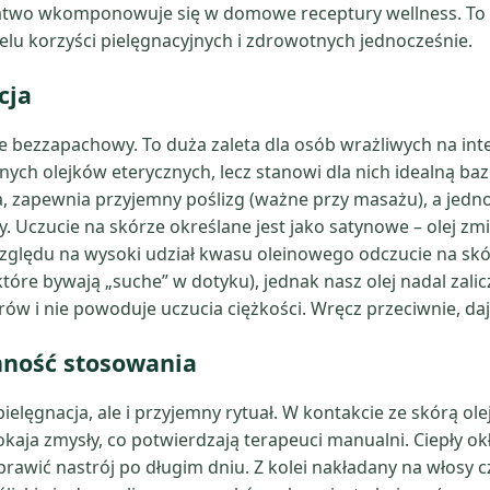
 łatwo wkomponowuje się w domowe receptury wellness. To 
elu korzyści pielęgnacyjnych i zdrowotnych jednocześnie.
cja
cznie bezzapachowy. To duża zaleta dla osób wrażliwych na 
nych olejków eterycznych, lecz stanowi dla nich idealną bazę
, zapewnia przyjemny poślizg (ważne przy masażu), a jedn
wy. Uczucie na skórze określane jest jako satynowe – olej 
zględu na wysoki udział kwasu oleinowego odczucie na skórz
óre bywają „suche” w dotyku), jednak nasz olej nadal zalicz
rów i nie powoduje uczucia ciężkości. Wręcz przeciwnie, daj
mność stosowania
ielęgnacja, ale i przyjemny rytuał. W kontakcie ze skórą ole
okaja zmysły, co potwierdzają terapeuci manualni. Ciepły ok
prawić nastrój po długim dniu. Z kolei nakładany na włosy 