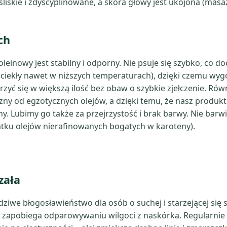
 śliskie i zdyscyplinowane, a skóra głowy jest ukojona (masa
ch
leinowy jest stabilny i odporny. Nie psuje się szybko, co 
 ciekły nawet w niższych temperaturach), dzięki czemu wyg
zyć się w większą ilość bez obaw o szybkie zjełczenie. Równ
ny od egzotycznych olejów, a dzięki temu, że nasz produkt j
. Lubimy go także za przejrzystość i brak barwy. Nie barwi
atku olejów nierafinowanych bogatych w karoteny).
zała
iwe błogosławieństwo dla osób o suchej i starzejącej się 
 i zapobiega odparowywaniu wilgoci z naskórka. Regularni