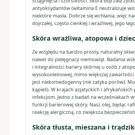
ściągnięcia i szorstkości. Skóra dojrzała zys
antyoksydantów (witamina E neutralizuje woln
niektóre masła. Dobrze się wchłania, więc nad
dojrzałej, często cienkiej i wrażliwej, jego ł
Skóra wrażliwa, atopowa i dzie
Ze względu na bardzo prosty, naturalny skład 
nawet do pielęgnacji niemowląt. Badania ws
i integralności bariery skórnej u osób z at
wysokooleinowej, mimo większej zawartości k
jest niekomedogenny (nie zatyka porów). Moż
kąpieli). W krajach azjatyckich i afrykańsk
infekcjom. Jedno z badań na wcześniakach wy
funkcji barierowej skóry. Nasz olej, będąc r
reakcję alergiczną, co zwiększa bezpieczeńs
Skóra tłusta, mieszana i trądzi