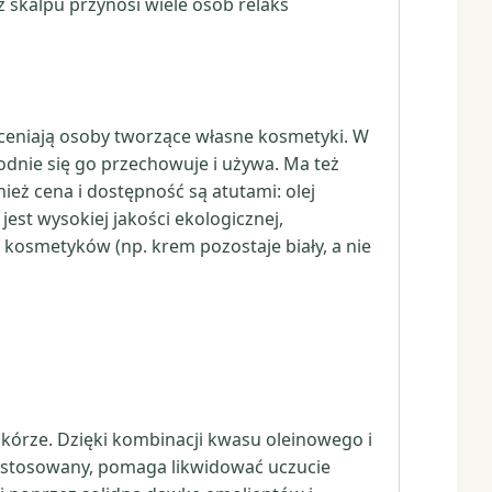
ż skalpu przynosi wiele osób relaks
doceniają osoby tworzące własne kosmetyki. W
odnie się go przechowuje i używa. Ma też
ież cena i dostępność są atutami: olej
est wysokiej jakości ekologicznej,
 kosmetyków (np. krem pozostaje biały, a nie
skórze. Dzięki kombinacji kwasu oleinowego i
e stosowany, pomaga likwidować uczucie