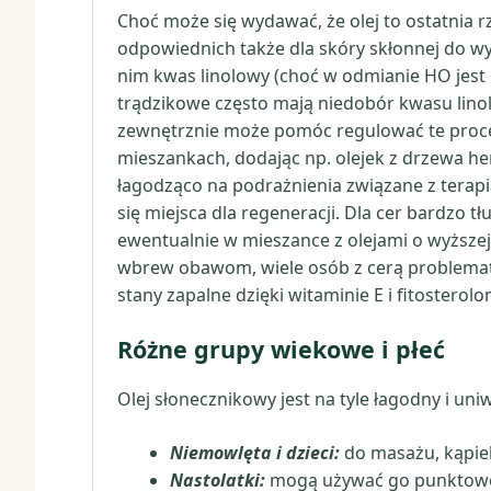
Choć może się wydawać, że olej to ostatnia rz
odpowiednich także dla skóry skłonnej do wy
nim kwas linolowy (choć w odmianie HO jest
trądzikowe często mają niedobór kwasu lino
zewnętrznie może pomóc regulować te proces
mieszankach, dodając np. olejek z drzewa he
łagodząco na podrażnienia związane z terapi
się miejsca dla regeneracji. Dla cer bardzo
ewentualnie w mieszance z olejami o wyższej 
wbrew obawom, wiele osób z cerą problematy
stany zapalne dzięki witaminie E i fitosterolo
Różne grupy wiekowe i płeć
Olej słonecznikowy jest na tyle łagodny i un
Niemowlęta i dzieci:
do masażu, kąpiel
Nastolatki:
mogą używać go punktowo 