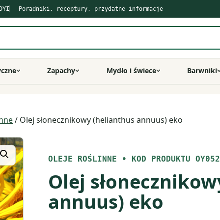
DYI
Poradniki, receptury, przydatne informacje
yczne
Zapachy
Mydło i świece
Barwniki
inne
/ Olej słonecznikowy (helianthus annuus) eko
OLEJE ROŚLINNE
•
KOD PRODUKTU OY052
Olej słonecznikow
annuus) eko