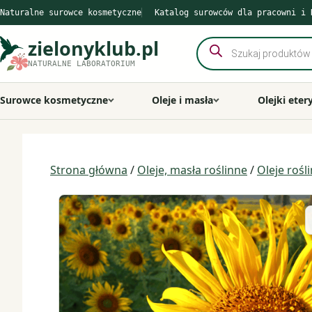
Przejdź
Naturalne surowce kosmetyczne
Katalog surowców dla pracowni i 
do
treści
zielonyklub.pl
Wyszukiwarka
produktów
NATURALNE LABORATORIUM
Surowce kosmetyczne
Oleje i masła
Olejki eter
Strona główna
/
Oleje, masła roślinne
/
Oleje rośl