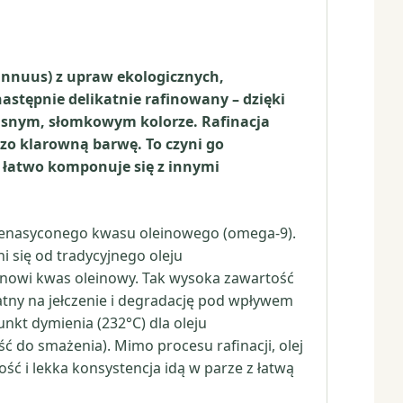
annuus) z upraw ekologicznych,
astępnie delikatnie rafinowany – dzięki
jasnym, słomkowym kolorze. Rafinacja
dzo klarowną barwę. To czyni go
łatwo komponuje się z innymi
onienasyconego kwasu oleinowego (omega-9).
 się od tradycyjnego oleju
nowi kwas oleinowy. Tak wysoka zawartość
atny na jełczenie i degradację pod wpływem
unkt dymienia (232°C) dla oleju
 do smażenia). Mimo procesu rafinacji, olej
ć i lekka konsystencja idą w parze z łatwą