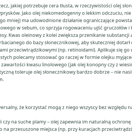
ecz, jakiej potrzebuje cera tłusta, w rzeczywistości olej sł
prysków. Jako olej niekomedogenny o lekkim odczuciu, nie
 go mniej) ma udowodnione działanie ograniczające powsta
lowego w sebum, co sprzyja rogowaceniu ujść gruczołów i 
y. Kwas oleinowy z kolei zwiększa przenikanie substancji
rbacianego do bazy słonecznikowej, aby skuteczniej dotarł
ami przeciwtrądzikowymi (np. retinoidami). Aplikuje się g
 tłustych polecamy stosować go raczej w formie olejku myją
zawartości kwasu linolowego (jak olej konopny czy z wiesio
czną toleruje olej słonecznikowy bardzo dobrze – nie nasi
m.
iwersalny, że korzystać mogą z niego wszyscy bez względu na
i czy na suche plamy – olej zapewnia im naturalną ochronę 
na przesuszone miejsca (np. przy kuracjach przeciwtrądz