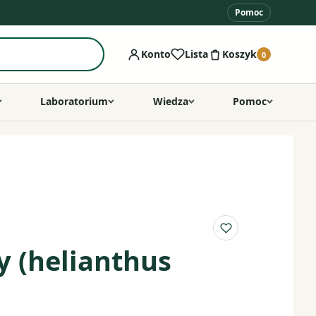
Pomoc
Konto
Lista
Koszyk
0
Laboratorium
Wiedza
Pomoc
Do listy ulubio
y (helianthus