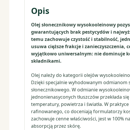
Opis
Olej słonecznikowy wysokooleinowy pozysk
gwarantujących brak pestycydów i najwyższ
temu zachowuje czystość i stabilność, je
usuwa cięższe frakcje i zanieczyszczenia, 
wyjątkowo uniwersalnym: nie dominuje k
składnikami.
Olej należy do kategorii olejów wysokoolei
Dzięki specjalnie wyhodowanym odmianom sło
słonecznikowego. W odmianie wysokooleinow
jednonienasyconych tłuszczów przekłada się 
temperatury, powietrza i światła. W praktyce
rafinowanego, co doceniają formulatorzy kos
zachowuje cenne właściwości, jest w 100% na
absorpcją przez skórę.