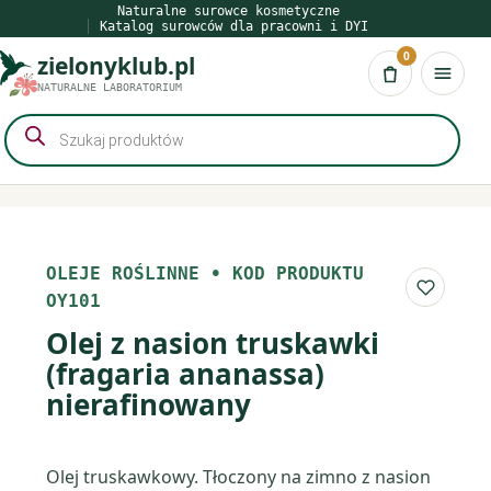
Przejdź
Naturalne surowce kosmetyczne
Katalog surowców dla pracowni i DYI
do
0
zielonyklub.pl
treści
Koszyk
NATURALNE LABORATORIUM
Wyszukiwarka
produktów
OLEJE ROŚLINNE
•
KOD PRODUKTU
Do list
OY101
Olej z nasion truskawki
(fragaria ananassa)
nierafinowany
Olej truskawkowy. Tłoczony na zimno z nasion