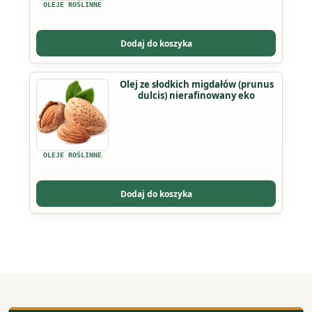
OLEJE ROŚLINNE
Dodaj do koszyka
Ten
Olej ze słodkich migdałów (prunus
dulcis) nierafinowany eko
produkt
ma
wiele
wariantów.
OLEJE ROŚLINNE
Opcje
można
Dodaj do koszyka
wybrać
na
stronie
produktu