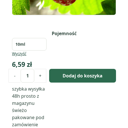
Pojemność
Wyczyść
6,59
zł
-
+
Dodaj do koszyka
ilość
Olej
szybka wysyłka
z
48h
prosto z
nasion
magazynu
truskawki
świeżo
(fragaria
pakowane pod
ananassa)
zamówienie