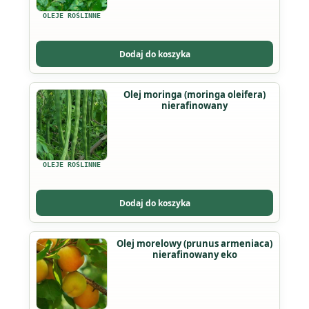
wariantów.
OLEJE ROŚLINNE
Opcje
można
Dodaj do koszyka
wybrać
na
Ten
Olej moringa (moringa oleifera)
stronie
nierafinowany
produkt
produktu
ma
wiele
wariantów.
OLEJE ROŚLINNE
Opcje
można
Dodaj do koszyka
wybrać
na
Olej morelowy (prunus armeniaca)
stronie
nierafinowany eko
produktu