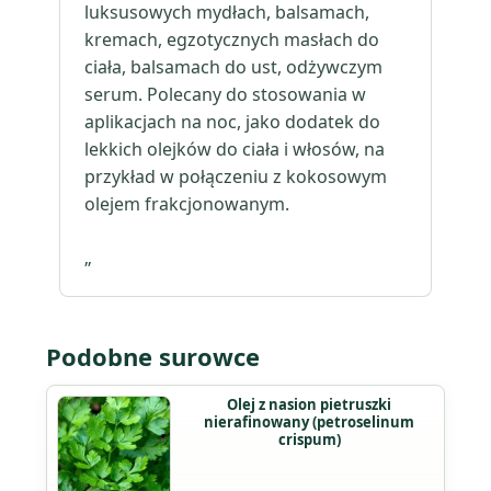
luksusowych mydłach, balsamach,
kremach, egzotycznych masłach do
ciała, balsamach do ust, odżywczym
serum. Polecany do stosowania w
aplikacjach na noc, jako dodatek do
lekkich olejków do ciała i włosów, na
przykład w połączeniu z kokosowym
olejem frakcjonowanym.
„
Podobne surowce
Ten
Olej z nasion pietruszki
nierafinowany (petroselinum
produkt
crispum)
ma
wiele