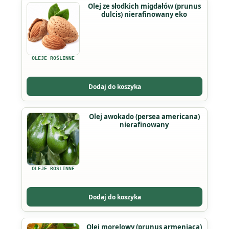
Ten
Olej ze słodkich migdałów (prunus
stronie
dulcis) nierafinowany eko
produkt
produktu
ma
wiele
wariantów.
OLEJE ROŚLINNE
Opcje
można
Dodaj do koszyka
wybrać
na
Ten
Olej awokado (persea americana)
stronie
nierafinowany
produkt
produktu
ma
wiele
wariantów.
OLEJE ROŚLINNE
Opcje
można
Dodaj do koszyka
wybrać
na
Olej morelowy (prunus armeniaca)
stronie