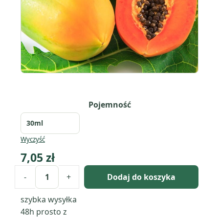
Pojemność
Wyczyść
7,05
zł
-
+
Dodaj do koszyka
ilość
Olej
szybka wysyłka
z
48h
prosto z
nasion