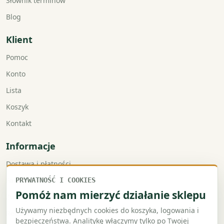
Słownik terminów
Blog
Klient
Pomoc
Konto
Lista
Koszyk
Kontakt
Informacje
Dostawa i płatności
Faktury VAT
PRYWATNOŚĆ I COOKIES
Pomóż nam mierzyć działanie sklepu
Zwroty i reklamacje
Używamy niezbędnych cookies do koszyka, logowania i
Regulamin
bezpieczeństwa. Analitykę włączymy tylko po Twojej