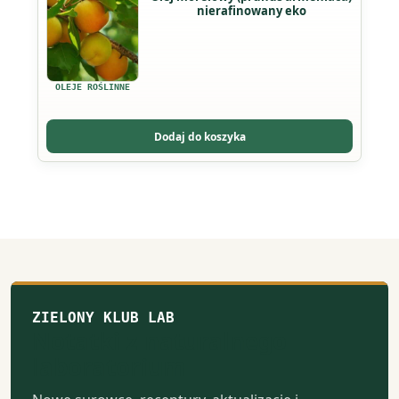
nierafinowany eko
produktu
OLEJE ROŚLINNE
Dodaj do koszyka
ZIELONY KLUB LAB
Notatki z naturalnego
laboratorium