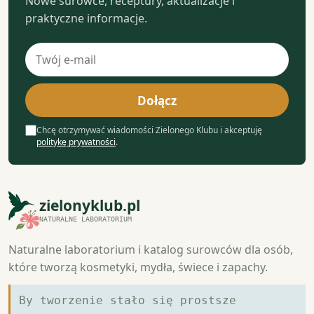
Nowe surowce, receptury, aktualizacje i
praktyczne informacje.
Adres
e-
mail
Dołącz
Chcę otrzymywać wiadomości Zielonego Klubu i akceptuję
politykę prywatności
.
zielonyklub.pl
NATURALNE LABORATORIUM
Naturalne laboratorium i katalog surowców dla osób,
które tworzą kosmetyki, mydła, świece i zapachy.
By tworzenie stało się prostsze