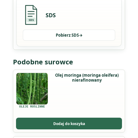
SDS
SDS
Pobierz SDS
→
Podobne surowce
Ten
Olej moringa (moringa oleifera)
nierafinowany
produkt
ma
wiele
wariantów.
OLEJE ROŚLINNE
Opcje
można
Dodaj do koszyka
wybrać
na