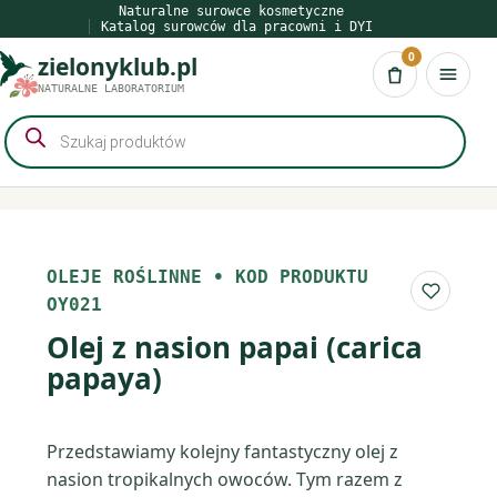
Przejdź
Naturalne surowce kosmetyczne
Katalog surowców dla pracowni i DYI
do
0
zielonyklub.pl
treści
Koszyk
NATURALNE LABORATORIUM
Wyszukiwarka
produktów
OLEJE ROŚLINNE
•
KOD PRODUKTU
Do list
OY021
Olej z nasion papai (carica
papaya)
Przedstawiamy kolejny fantastyczny olej z
nasion tropikalnych owoców. Tym razem z