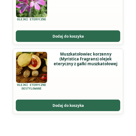
ma
wiele
wariantów.
OLEJKI ETERYCZNE
Opcje
można
Dodaj do koszyka
wybrać
na
Ten
Muszkatołowiec korzenny
stronie
(Myristica Fragrans) olejek
produkt
produktu
eteryczny z gałki muszkatołowej
ma
wiele
wariantów.
OLEJKI ETERYCZNE
Opcje
DESTYLOWANE
można
wybrać
Dodaj do koszyka
na
stronie
produktu