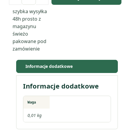
ilość
Geranium
szybka wysyłka
różane
48h
prosto z
(Pelargonium
magazynu
Graveolens)
świeżo
olejek
pakowane pod
eteryczny
zamówienie
Informacje dodatkowe
Informacje dodatkowe
Waga
0,01 kg