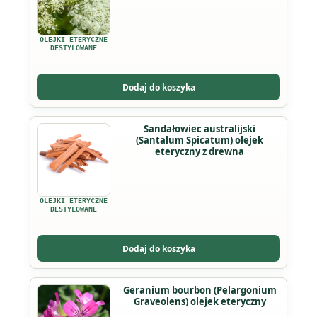
wiele
wariantów.
OLEJKI ETERYCZNE
Opcje
DESTYLOWANE
można
wybrać
Dodaj do koszyka
na
stronie
Ten
Sandałowiec australijski
produktu
(Santalum Spicatum) olejek
produkt
eteryczny z drewna
ma
wiele
wariantów.
OLEJKI ETERYCZNE
Opcje
DESTYLOWANE
można
wybrać
Dodaj do koszyka
na
stronie
Ten
Geranium bourbon (Pelargonium
produktu
Graveolens) olejek eteryczny
produkt