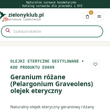
Przejdź
Naturalne surowce kosmetyczne
Katalog surowców dla pracowni i DYI
do
0
zielonyklub.pl
treści
Koszyk
NATURALNE LABORATORIUM
Wyszukiwarka
produktów
OLEJKI ETERYCZNE DESTYLOWANE
•
Do list
KOD PRODUKTU EO099
Geranium różane
(Pelargonium Graveolens)
olejek eteryczny
Naturalny olejek eteryczny geraniowy różany