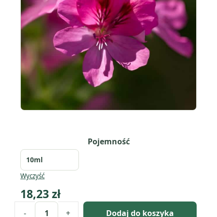
Pojemność
Wyczyść
18,23
zł
-
+
Dodaj do koszyka