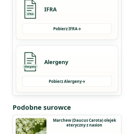
IFRA
IFRA
Pobierz IFRA
→
Alergeny
Alergeny
Pobierz Alergeny
→
Podobne surowce
Ten
Marchew (Daucus Carota) olejek
eteryczny z nasion
produkt
ma